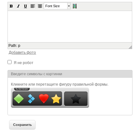
Font Size
Path
:
p
Добавить фото
Я не робот
Я спамер
Введите символы с картинки
Кликните или перетащите фигуру правильной формы.