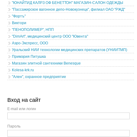
"ЮНАЙТИД КАЛРЗ ОФ БЕНЕТТОН" МАГАЗИН-САЛОН ОДЕЖДЫ
"Пассажирское вагонное депо-Новокузнецк", филиал ОАО "РЖД"
"Фортъ"
Виктори
"ПЕНОПОЛИМЕР", НПП
"DimArt", медицинский центр ООО "Ювента"
Аэро-Экспресс, ООО
Уральский НИИ технологии медицинских препаратов (УНИИТМП)
Примэрия Питушка
Магазин элитной сантехники Benesque
Kolesa-krk.ru
"Ален", охранное предприятие
Вход на сайт
E-mail или логин
Пароль