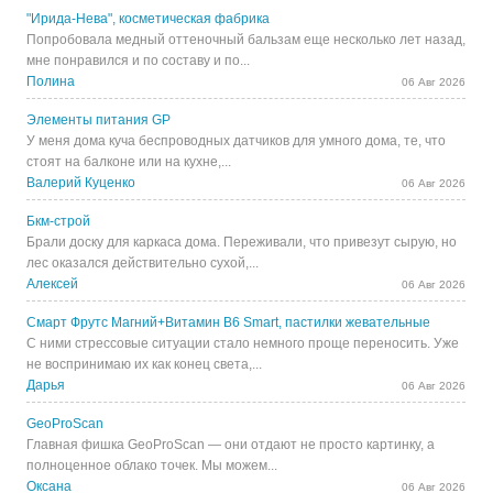
"Ирида-Нева", косметическая фабрика
Попробовала медный оттеночный бальзам еще несколько лет назад,
мне понравился и по составу и по...
Полина
06 Авг 2026
Элементы питания GP
У меня дома куча беспроводных датчиков для умного дома, те, что
стоят на балконе или на кухне,...
Валерий Куценко
06 Авг 2026
Бкм-строй
Брали доску для каркаса дома. Переживали, что привезут сырую, но
лес оказался действительно сухой,...
Алексей
06 Авг 2026
Смарт Фрутс Магний+Витамин В6 Smart, пастилки жевательные
С ними стрессовые ситуации стало немного проще переносить. Уже
не воспринимаю их как конец света,...
Дарья
06 Авг 2026
GeoProScan
Главная фишка GeoProScan — они отдают не просто картинку, а
полноценное облако точек. Мы можем...
Оксана
06 Авг 2026