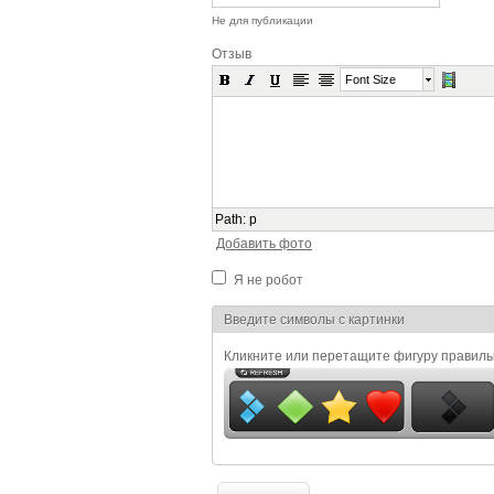
Не для публикации
Отзыв
Font Size
Path
:
p
Добавить фото
Я не робот
Я спамер
Введите символы с картинки
Кликните или перетащите фигуру правил