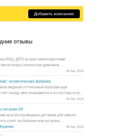
Добавить компанию
дние отзывы
на ИОЦ- ДПО за курс переподготовки.
том осталась полностью довольна....
06 Авг 2026
ева", косметическая фабрика
ала медный оттеночный бальзам еще
 лет назад, мне понравился и по составу и по...
06 Авг 2026
ы питания GP
ома куча беспроводных датчиков для умного
 что стоят на балконе или на кухне,...
Куценко
06 Авг 2026