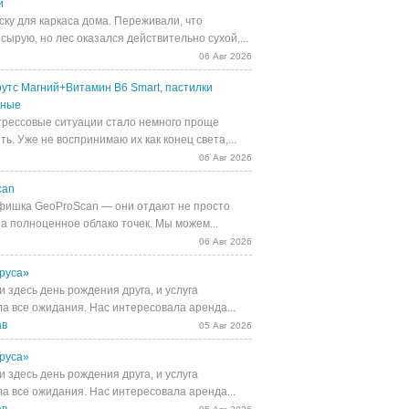
й
ску для каркаса дома. Переживали, что
сырую, но лес оказался действительно сухой,...
06 Авг 2026
утс Магний+Витамин В6 Smart, пастилки
ьные
трессовые ситуации стало немного проще
ь. Уже не воспринимаю их как конец света,...
06 Авг 2026
can
фишка GeoProScan — они отдают не просто
 а полноценное облако точек. Мы можем...
06 Авг 2026
руса»
 здесь день рождения друга, и услуга
а все ожидания. Нас интересовала аренда...
ав
05 Авг 2026
руса»
 здесь день рождения друга, и услуга
а все ожидания. Нас интересовала аренда...