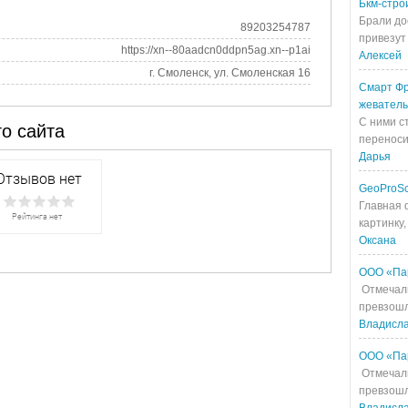
Бкм-стро
Брали до
89203254787
привезут 
https://xn--80aadcn0ddpn5ag.xn--p1ai
Алексей
г. Смоленск, ул. Смоленская 16
Смарт Фр
жевател
С ними с
о сайта
переносит
Дарья
GeoProS
Главная 
картинку,
Оксана
ООО «Па
Отмечали
превзошл
Владисл
ООО «Па
Отмечали
превзошл