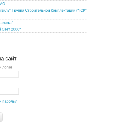
 АО
гвиль", Группа Строительной Комплектации ("ГСК"
паковка"
 Свет 2000"
на сайт
и логин
и пароль?