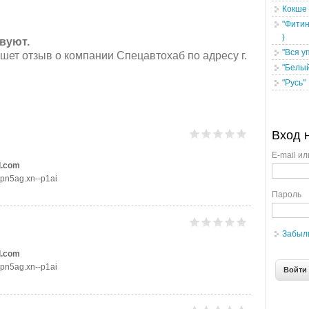
Кокше
"Фитин
)
вуют.
"Вся у
шет отзыв о компании Спецавтохаб по адресу г.
"Белый
"Русь"
Вход 
E-mail ил
l.com
dpn5ag.xn--p1ai
Пароль
Забыл
l.com
dpn5ag.xn--p1ai