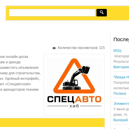
После
Количество просмотров: 115
ИОЦ
благодар
ная онлайн-доска
Результа
же и аренде
Виктория
разместить объявления
хнику для строительства,
"Ирида-Н
дач. Удобный интерфейс,
Попробов
ают «Спецавтохаб»
несколько
и арендаторов техники
Полина
Элемент
У меня д
дома, те,
Валерий 