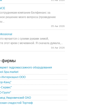
ав
05 Авг 2026
NCE
сотрудникам компании Белфинанс за
ное решение моего вопроса (проведение
ы...
05 Авг 2026
fessional
кто мучается с сухими руками зимой,
е этот крем с мочевиной. Я сначала думала,...
04 Авг 2026
е фирмы
маркет гидромассажного оборудования
pol.Spa.market
з Интернэшнл ООО
ор-Канц"
-Сервис"
О-Групп"
авод Уваровичский ОАО
рская сладостей Тортюф