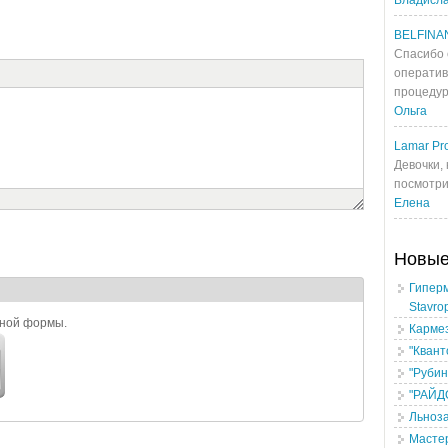
Владисл
BELFINA
Спасибо 
оператив
процедур
Ольга
Lamar Pro
Девочки, 
посмотрит
Елена
Новы
Гипер
Stavro
ьной формы.
Карме
"Квант
"Рубин
"РАЙД
Льноз
Масте