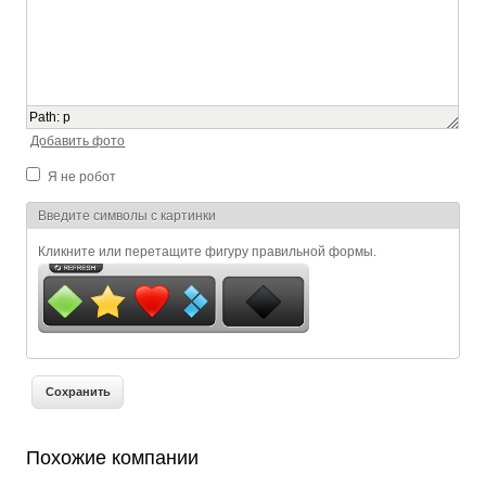
Path
:
p
Добавить фото
Я не робот
Я спамер
Введите символы с картинки
Кликните или перетащите фигуру правильной формы.
Похожие компании