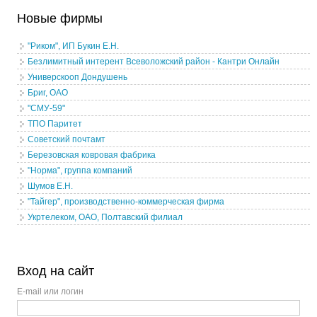
Новые фирмы
"Риком", ИП Букин Е.Н.
Безлимитный интерент Всеволожский район - Кантри Онлайн
Универскооп Дондушень
Бриг, ОАО
"СМУ-59"
ТПО Паритет
Советский почтамт
Березовская ковровая фабрика
"Норма", группа компаний
Шумов Е.Н.
"Тайгер", производственно-коммерческая фирма
Укртелеком, ОАО, Полтавский филиал
Вход на сайт
E-mail или логин