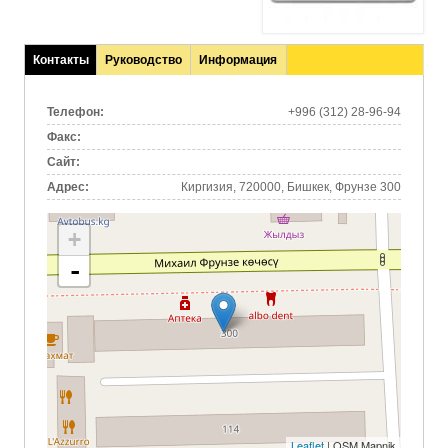
Контакты
Руководство
Информация
(активная
вкладка)
Телефон:
+996 (312) 28-96-94
Факс:
Сайт:
Адрес:
Киргизия, 720000, Бишкек, Фрунзе 300
+
-
Leaflet
| OSM Mapnik