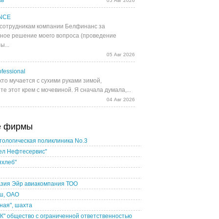
ав
05 Авг 2026
NCE
сотрудникам компании Белфинанс за
ное решение моего вопроса (проведение
ы...
05 Авг 2026
fessional
кто мучается с сухими руками зимой,
е этот крем с мочевиной. Я сначала думала,...
04 Авг 2026
е фирмы
ологическая поликлиника No.3
ел Нефтесервис"
яхлеб"
Азия Эйр авиакомпания ТОО
ш, ОАО
ная", шахта
" общество с ограниченной ответственностью