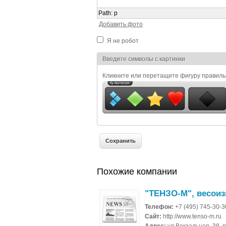
Path
:
p
Добавить фото
Я не робот
Я спамер
Введите символы с картинки
Кликните или перетащите фигуру правил
Похожие компании
"ТЕНЗО-М", весои
Телефон:
+7 (495) 745-30-
Сайт:
http://www.tenso-m.ru