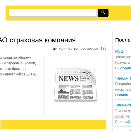
АО страховая компания
После
Количество просмотров: 489
ИОЦ
благодар
омпании по общему
Результа
нию здоровья (услуги)
Виктория
аховые брокеры,
 юридической защиты,
"Ирида-Н
Попробов
несколько
Полина
Элемент
У меня д
дома, те,
Валерий 