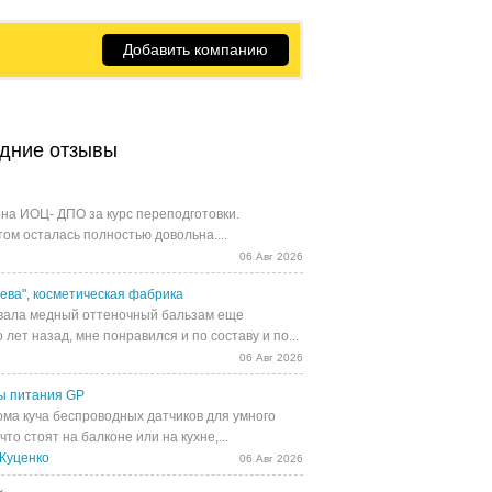
Добавить компанию
дние отзывы
на ИОЦ- ДПО за курс переподготовки.
том осталась полностью довольна....
06 Авг 2026
ева", косметическая фабрика
ала медный оттеночный бальзам еще
 лет назад, мне понравился и по составу и по...
06 Авг 2026
ы питания GP
ома куча беспроводных датчиков для умного
 что стоят на балконе или на кухне,...
Куценко
06 Авг 2026