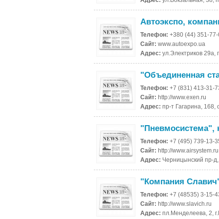
Адрес:
ул.Вокзальная, 38, 
Автоэкспо, компан
Телефон:
+380 (44) 351-77
Сайт:
www.autoexpo.ua
Адрес:
ул.Электриков 29а, 
"Объединенная ст
Телефон:
+7 (831) 413-31-
Сайт:
http://www.exen.ru
Адрес:
пр-т Гагарина, 168,
"Пневмосистема",
Телефон:
+7 (495) 739-13-3
Сайт:
http://www.airsystem.ru
Адрес:
Черницынский пр-д, 
"Компания Славич
Телефон:
+7 (48535) 3-15-4
Сайт:
http://www.slavich.ru
Адрес:
пл.Менделеева, 2, г