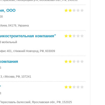
пгт.Красково, Люберецкий р-н, Московская обл., РФ, 140050
ия, ООО
-00
г.Киев, 04176, Украина
анкостроительная компания"
73 мобильный
 офис 401, г.Нижний Новгород, РФ, 603009
 компания
5
3, г.Москва, РФ, 107241
"
3
.Переславль-Залесский, Ярославская обл., РФ, 152025