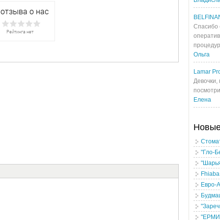
Владисл
BELFINA
Спасибо 
оператив
процедур
Ольга
Lamar Pro
Девочки, 
посмотрит
Елена
Новы
Стомат
"Гло-Б
"Шарь
Fhiaba
Евро-
Будма
"Зареч
"ЕРМИК