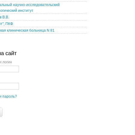
альный научно-исследовательский
огический институт
 В.В.
т", ПКФ
кая клиническая больница N 81
на сайт
и логин
и пароль?