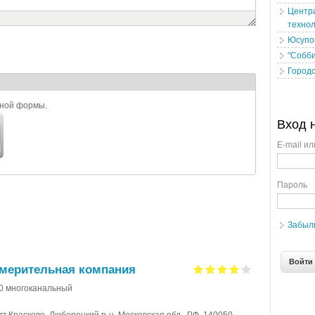
Центр
технол
Юсупов
"Собби
Городс
ьной формы.
Вход 
E-mail ил
Пароль
Забыл
змерительная компания
30 многоканальный