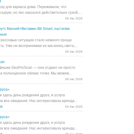
й
ску для каркаса дома. Переживали, что
сырую, но лес оказался действительно сухой,...
06 Авг 2026
утс Магний+Витамин В6 Smart, пастилки
ьные
трессовые ситуации стало немного проще
ь. Уже не воспринимаю их как конец света,...
06 Авг 2026
can
фишка GeoProScan — они отдают не просто
 а полноценное облако точек. Мы можем...
06 Авг 2026
руса»
 здесь день рождения друга, и услуга
а все ожидания. Нас интересовала аренда...
ав
05 Авг 2026
руса»
 здесь день рождения друга, и услуга
а все ожидания. Нас интересовала аренда...