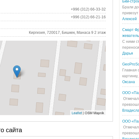
Бкм-стро
Брали до
+996 (312) 66-33-32
привезут 
+996 (312) 66-21-16
Алексей
Смарт Фр
Киргизия, 720017, Бишкек, Манаса 9 2 этаж
жевател
С ними с
переносит
Дарья
GeoProS
Главная 
картинку,
Оксана
ООО «Па
Отмечали
превзошл
Владисл
Leaflet
| OSM Mapnik
ООО «Па
Отмечали
о сайта
превзошл