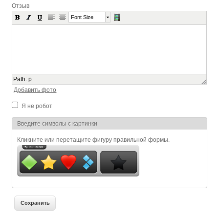
Отзыв
Font Size
Path
:
p
Добавить фото
Я не робот
Я спамер
Введите символы с картинки
Кликните или перетащите фигуру правильной формы.