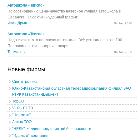
Автошкола «Твиспо»
По соотношению цена-качество наверное лучшая автошкола в
Саранске. Плюс очень удобный график...
Иван Дрын
04 Авг 2026
Автошкола «Твиспо»
Надо сказать что неплохая автошкола. Всё устроило на все 100.
Понравилось очень короче говоря
Тормасова
04 Авг 2026
Новые фирмы
Светотроника
Южно-Казахстанская областная телерадиокомпания филиал ЗАО
РТРК Казахстан-Шымкент
TopGO
V.I.P. - F LTD.
"Нормета"
Акжол ТОО
"НЕЛК", холдинг предприятий безопасности
"Идальго", компания