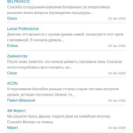
BELFINANCE
Спасибо сотрудникам компании Белфинанс за оперативное
решение моего вопроса (проведение процедуры...
Ольга
05 Авг 2026
Lamar Professional
Девочки, кто мучается с сухими руками зимой, посмотрите этот крем
с мочевиной. Я сначала думала,...
Елена
04 Авг 2026
Zapkuzov.by
После зимы заметил, что начала ржаветь горловина бака. Сначала
хотел попробовать восстановить, но...
Саша
04 Авг 2026
ACON
В переливном бассейне раньше стояла старая система контроля
уровня, которая постоянно сбоила: то...
Павел Шерашов
04 Авг 2026
ЖК Форест
Мы решили брать двушку, подали доки на семейную ипотеку.
Спасибо Венере за помощ
Марат
04 Авг 2026