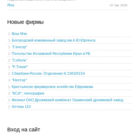
Яна
07 Авг 2026
Новые фирмы
Вош Мэн
Богородский кожевенный завод им.А.Ю.Юргенса
"Сенсор"
Посольство Исламской Республики Иран в РБ
"Соболь"
"F-Travel"
Сбербанк России. Отделение N 2363/0154
"Незтор"
Крестьянско-фермерское хозяйство Ефремова
"КСИ", типография
Филиал ОАО Дрожжевой комбинат Ошмянский дрожжевой завод
Аптека 110
Вход на сайт