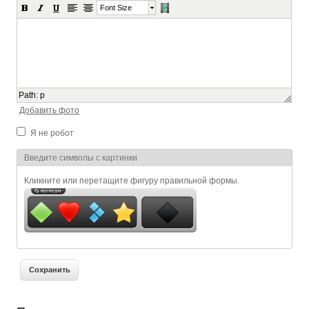
Font Size
Path
:
p
Добавить фото
Я не робот
Я спамер
Введите символы с картинки
Кликните или перетащите фигуру правильной формы.