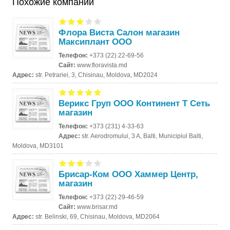
Похожие компании
Флора Виста Салон магазин
Максиплант ООО
Телефон:
+373 (22) 22-69-56
Сайт:
www.floravista.md
Адрес:
str. Petrariei, 3, Chisinau, Moldova, MD2024
Верикс Груп ООО Континент Т Сеть
магазин
Телефон:
+373 (231) 4-33-63
Адрес:
str. Aerodromului, 3 A, Balti, Municipiul Balti,
Moldova, MD3101
Брисар-Ком ООО Хаммер Центр,
магазин
Телефон:
+373 (22) 29-46-59
Сайт:
www.brisar.md
Адрес:
str. Belinski, 69, Chisinau, Moldova, MD2064