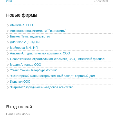
Яна
07 Авг 2026
Новые фирмы
Авиценна, ООО
Агентство недвижимости "Градомиръ"
Бизнес Тема, издательство
Длабик А.А., СПД ФЛ
Майорова В.Н., ИП
Альянс-А, туристическая компания, ООО
Слобожанская строительная керамика, ЗАО, Роменский филиал
Медия Алианца ООО
"Увекс Санкт-Петербург Россия"
"Ясногорский машиностроительный завод", торговый дом
Иристил ООО
"Паритет", юридически-кадровое агентство
Вход на сайт
E-mail или логин