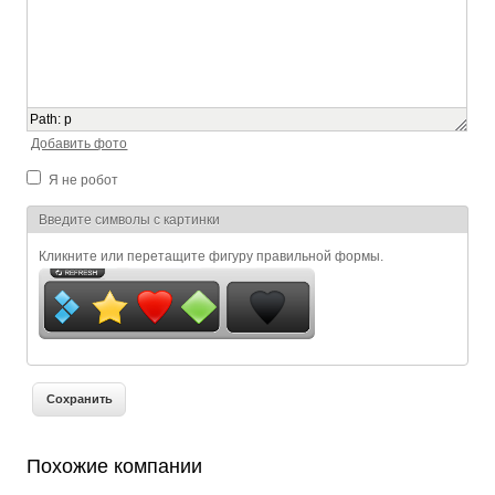
Path
:
p
Добавить фото
Я не робот
Я спамер
Введите символы с картинки
Кликните или перетащите фигуру правильной формы.
Похожие компании