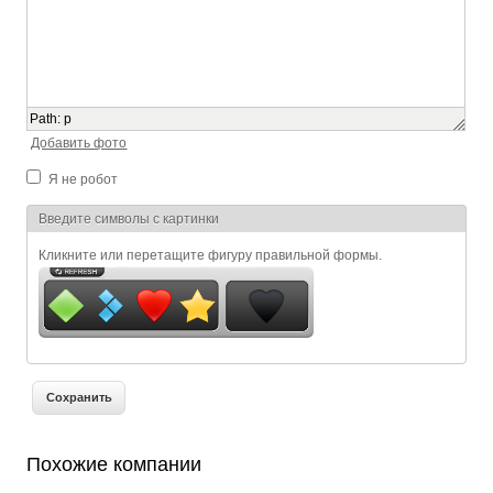
Path
:
p
Добавить фото
Я не робот
Я спамер
Введите символы с картинки
Кликните или перетащите фигуру правильной формы.
Похожие компании