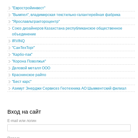
"Евростройинвест"
"Вымпел", владимирская текстильно-галантерейная фабрика
"Ярославльтрактороцентр"
Союз дизайнеров Казахстана республиканское общественное
объединение
IRVINQ
"СанТехТорг"
"Карбо-пак"
"Корона Поволжья"
Деловой металл ООО
Краснинское райпо
"Бест карс"
Азимут Энерджи Сервисез Геотехника АО Шымкентский филиал
Вход на сайт
E-mail или логин