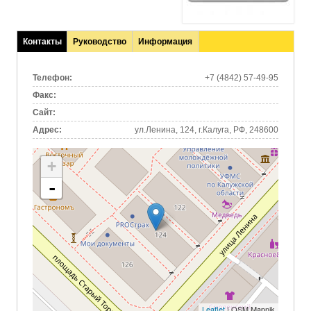
Контакты
Руководство
Информация
(активная
вкладка)
Телефон:
+7 (4842) 57-49-95
Факс:
Сайт:
Адрес:
ул.Ленина, 124, г.Калуга, РФ, 248600
+
-
Leaflet
| OSM Mapnik