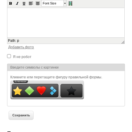
Font Size
Path
:
p
Добавить фото
Я не робот
Я спамер
Введите символы с картинки
Кликните или перетащите фигуру правильной формы.