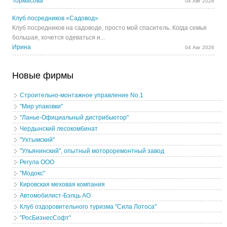
Тормасова
04 Авг 2026
Клуб посредников «Садовод»
Клуб посредников на садоводе, просто мой спаситель. Когда семья
большая, хочется одеваться и...
Ирина
04 Авг 2026
Новые фирмы
Строительно-монтажное управление No.1
"Мир упаковки"
"Ланье-Официальный дистрибьютор"
Чердынский лесокомбинат
"Ухтымский"
"Ульянинский", опытный мотороремонтный завод
Регула ООО
"Модокс"
Кировская меховая компания
Автомобилист-Бэлць АО
Клуб оздоровительного туризма "Сила Лотоса"
"РосБизнесСофт"