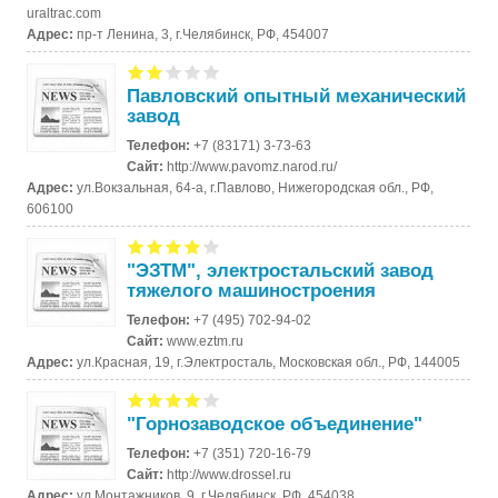
uraltrac.com
Адрес:
пр-т Ленина, 3, г.Челябинск, РФ, 454007
Павловский опытный механический
завод
Телефон:
+7 (83171) 3-73-63
Сайт:
http://www.pavomz.narod.ru/
Адрес:
ул.Вокзальная, 64-а, г.Павлово, Нижегородская обл., РФ,
606100
"ЭЗТМ", электростальский завод
тяжелого машиностроения
Телефон:
+7 (495) 702-94-02
Сайт:
www.eztm.ru
Адрес:
ул.Красная, 19, г.Электросталь, Московская обл., РФ, 144005
"Горнозаводское объединение"
Телефон:
+7 (351) 720-16-79
Сайт:
http://www.drossel.ru
Адрес:
ул.Монтажников, 9, г.Челябинск, РФ, 454038