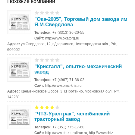
Похожие компании
"Ока-2005", Торговый дом завода им
Я.М.Свердлова
Телефон:
+7 (8313) 36-20-55
Сайт:
http://www.okatorg.ru
Адрес:
ул.Свердлова, 12, г.Дзержинск, Нижегородская обл., РФ,
606002
"Кристалл", опытно-механический
завод
Телефон:
+7 (4967) 71-36-02
Сайт:
http://www.omz-krist.ru
Адрес:
Кременковское шоссе, 3, г.Протвино, Московская обл., РФ,
142281
"ЧТЗ-Уралтрак", челябинский
тракторный завод
Телефон:
+7 (351) 775-17-60
Сайт:
http://www.chtz-uraltrac.ru; http://www.chtz-