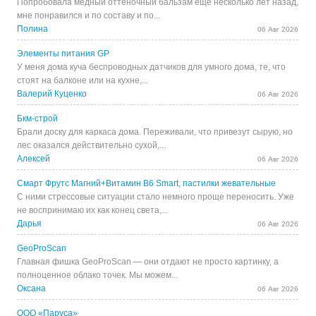
Попробовала медный оттеночный бальзам еще несколько лет назад,
мне понравился и по составу и по...
Полина
06 Авг 2026
Элементы питания GP
У меня дома куча беспроводных датчиков для умного дома, те, что
стоят на балконе или на кухне,...
Валерий Куценко
06 Авг 2026
Бкм-строй
Брали доску для каркаса дома. Переживали, что привезут сырую, но
лес оказался действительно сухой,...
Алексей
06 Авг 2026
Смарт Фрутс Магний+Витамин В6 Smart, пастилки жевательные
С ними стрессовые ситуации стало немного проще переносить. Уже
не воспринимаю их как конец света,...
Дарья
06 Авг 2026
GeoProScan
Главная фишка GeoProScan — они отдают не просто картинку, а
полноценное облако точек. Мы можем...
Оксана
06 Авг 2026
ООО «Паруса»