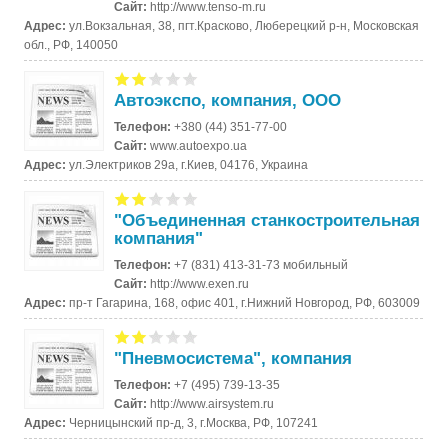
Сайт:
http://www.tenso-m.ru
Адрес:
ул.Вокзальная, 38, пгт.Красково, Люберецкий р-н, Московская
обл., РФ, 140050
Автоэкспо, компания, ООО
Телефон:
+380 (44) 351-77-00
Сайт:
www.autoexpo.ua
Адрес:
ул.Электриков 29а, г.Киев, 04176, Украина
"Объединенная станкостроительная
компания"
Телефон:
+7 (831) 413-31-73 мобильный
Сайт:
http://www.exen.ru
Адрес:
пр-т Гагарина, 168, офис 401, г.Нижний Новгород, РФ, 603009
"Пневмосистема", компания
Телефон:
+7 (495) 739-13-35
Сайт:
http://www.airsystem.ru
Адрес:
Черницынский пр-д, 3, г.Москва, РФ, 107241