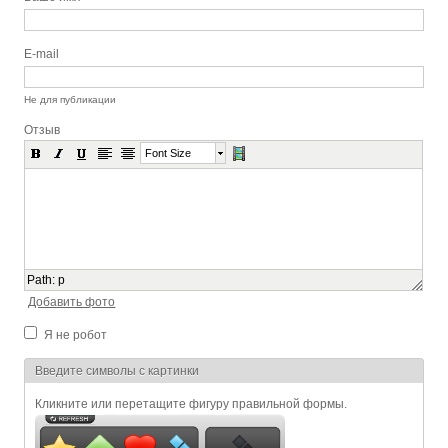
E-mail
Не для публикации
Отзыв
Font Size
Path
:
p
Добавить фото
Я не робот
Я спамер
Введите символы с картинки
Кликните или перетащите фигуру правильной формы.