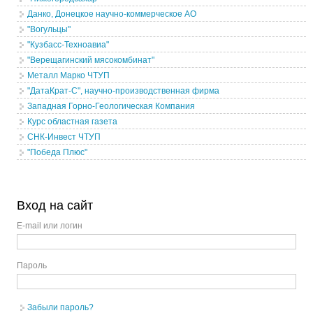
Данко, Донецкое научно-коммерческое АО
"Вогульцы"
"Кузбасс-Техноавиа"
"Верещагинский мясокомбинат"
Металл Марко ЧТУП
"ДатаКрат-С", научно-производственная фирма
Западная Горно-Геологическая Компания
Курс областная газета
СНК-Инвест ЧТУП
"Победа Плюс"
Вход на сайт
E-mail или логин
Пароль
Забыли пароль?