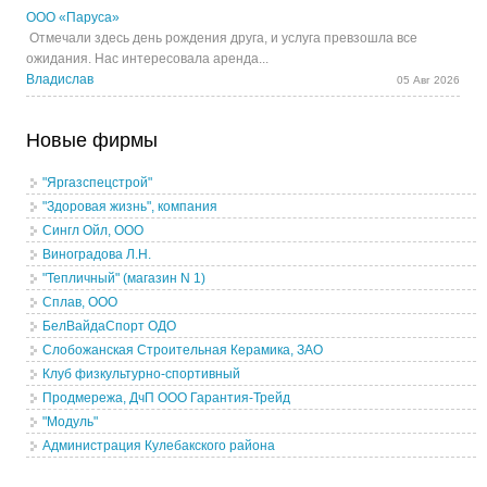
ООО «Паруса»
Отмечали здесь день рождения друга, и услуга превзошла все
ожидания. Нас интересовала аренда...
Владислав
05 Авг 2026
Новые фирмы
"Яргазспецстрой"
"Здоровая жизнь", компания
Сингл Ойл, ООО
Виноградова Л.Н.
"Тепличный" (магазин N 1)
Сплав, ООО
БелВайдаСпорт ОДО
Слобожанская Строительная Керамика, ЗАО
Клуб физкультурно-спортивный
Продмережа, ДчП ООО Гарантия-Трейд
"Модуль"
Администрация Кулебакского района