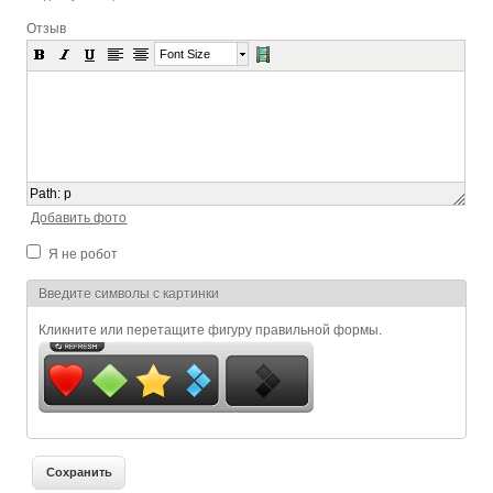
Отзыв
Font Size
Path
:
p
Добавить фото
Я не робот
Я спамер
Введите символы с картинки
Кликните или перетащите фигуру правильной формы.