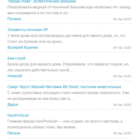
"Ирида-Нева", косметическая фабрика
Попробовала медный оттеночный бальзам еще несколько лет назад,
мне понравился и по составу и по...
Полина
06 Авг 2026
Элементы питания GP
У меня дома куча беспроводных датчиков для умного дома, те, что
стоят на балконе или на кухне,...
Валерий Куценко
06 Авг 2026
Бкм-строй
Брали доску для каркаса дома. Переживали, что привезут сырую, но
лес оказался действительно сухой,...
Алексей
06 Авг 2026
Смарт Фрутс Магний+Витамин В6 Smart, пастилки жевательные
С ними стрессовые ситуации стало немного проще переносить. Уже
не воспринимаю их как конец света,...
Дарья
06 Авг 2026
GeoProScan
Главная фишка GeoProScan — они отдают не просто картинку, а
полноценное облако точек. Мы можем...
Оксана
06 Авг 2026