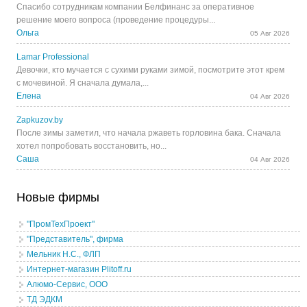
Спасибо сотрудникам компании Белфинанс за оперативное
решение моего вопроса (проведение процедуры...
Ольга
05 Авг 2026
Lamar Professional
Девочки, кто мучается с сухими руками зимой, посмотрите этот крем
с мочевиной. Я сначала думала,...
Елена
04 Авг 2026
Zapkuzov.by
После зимы заметил, что начала ржаветь горловина бака. Сначала
хотел попробовать восстановить, но...
Саша
04 Авг 2026
Новые фирмы
"ПромТехПроект"
"Представитель", фирма
Мельник Н.С., ФЛП
Интернет-магазин Plitoff.ru
Алюмо-Сервис, ООО
ТД ЭДКМ