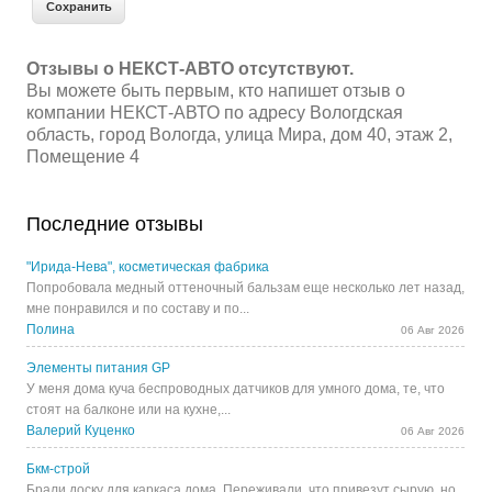
Отзывы о НЕКСТ-АВТО отсутствуют.
Вы можете быть первым, кто напишет отзыв о
компании НЕКСТ-АВТО по адресу Вологдская
область, город Вологда, улица Мира, дом 40, этаж 2,
Помещение 4
Последние отзывы
"Ирида-Нева", косметическая фабрика
Попробовала медный оттеночный бальзам еще несколько лет назад,
мне понравился и по составу и по...
Полина
06 Авг 2026
Элементы питания GP
У меня дома куча беспроводных датчиков для умного дома, те, что
стоят на балконе или на кухне,...
Валерий Куценко
06 Авг 2026
Бкм-строй
Брали доску для каркаса дома. Переживали, что привезут сырую, но