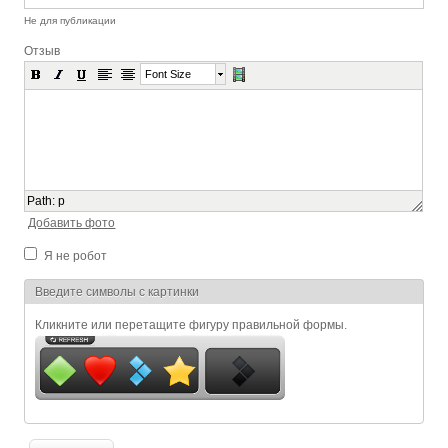
Не для публикации
Отзыв
Font Size
Path
:
p
Добавить фото
Я не робот
Я спамер
Введите символы с картинки
Кликните или перетащите фигуру правильной формы.