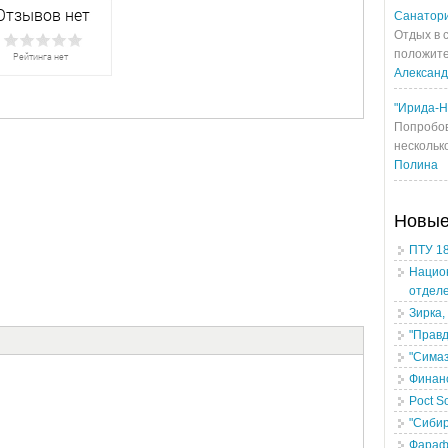
Санатори
Отдых в 
положите
Алексан
"Ирида-Н
Попробов
несколько
Полина
Новы
ПТУ 18
Национ
отдел
Зирка,
"Правд
"Сима
Финан
Poct S
"Сибир
Фарафо