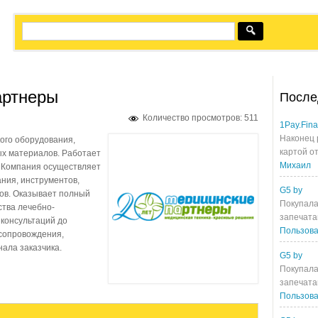
артнеры
После
Количество просмотров: 511
1Pay.Fin
Наконец 
ого оборудования,
картой от
ых материалов. Работает
Михаил
. Компания осуществляет
ния, инструментов,
G5 by
ов. Оказывает полный
Покупала
ства лечебно-
запечата
консультаций до
Пользова
 сопровождения,
ала заказчика.
G5 by
Покупала
запечата
Пользова