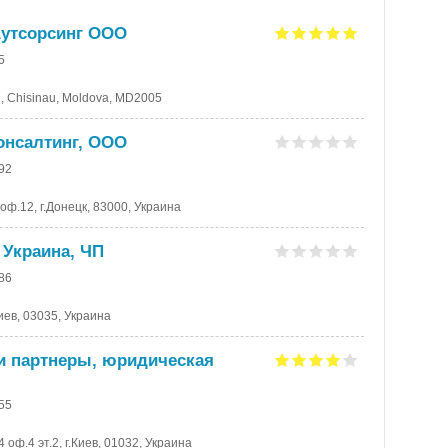
Аутсорсинг ООО
5
112, Chisinau, Moldova, MD2005
онсалтинг, ООО
-92
оф.12, г.Донецк, 83000, Украина
 Украина, ЧП
-86
Киев, 03035, Украина
и партнеры, юридическая
-55
 оф.4 эт.2, г.Киев, 01032, Украина