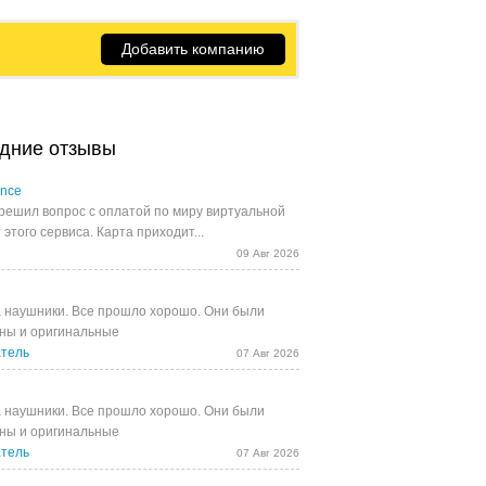
Добавить компанию
дние отзывы
ance
решил вопрос с оплатой по миру виртуальной
 этого сервиса. Карта приходит...
09 Авг 2026
 наушники. Все прошло хорошо. Они были
ны и оригинальные
тель
07 Авг 2026
 наушники. Все прошло хорошо. Они были
ны и оригинальные
тель
07 Авг 2026