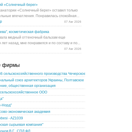
й «Солнечный берег»
санатории «Солнечный берег» оставил только
льные впечатления. Понравилась спокойная...
др
07 Авг 2026
ева", косметическая фабрика
ала медный оттеночный бальзам еще
 лет назад, мне понравился и по составу и по...
07 Авг 2026
е фирмы
6 сельскохозяйственного производства Чечерское
альный союз архитекторов Украины, Полтавское
ение, общественная организация
 сельскохозяйственное ООО
а"
з-Норд"
сово-экономическая академия
obesi - AZ1039
ская сырьевая компания"
нов В.Г., СПД ФЛ