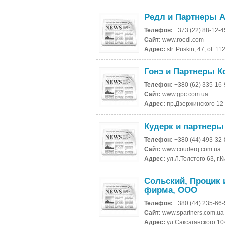
Редл и Партнеры 
Телефон:
+373 (22) 88-12-4
Сайт:
www.roedl.com
Адрес:
str. Puskin, 47, of. 
Гонэ и Партнеры К
Телефон:
+380 (62) 335-16
Сайт:
www.gpc.com.ua
Адрес:
пр.Дзержинского 12 
Кудерк и партнеры
Телефон:
+380 (44) 493-32
Сайт:
www.couderq.com.ua
Адрес:
ул.Л.Толстого 63, г.
Сольский, Процик 
фирма, ООО
Телефон:
+380 (44) 235-66
Сайт:
www.spartners.com.ua
Адрес:
ул.Саксаганского 104