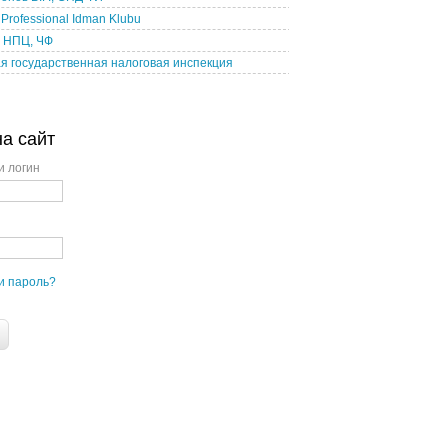
Professional Idman Klubu
, НПЦ, ЧФ
я государственная налоговая инспекция
на сайт
и логин
и пароль?