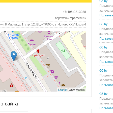
G5 by
Покупала
запечата
+7(495)9213088
Пользова
http://www.mpamed.ru/
G5 by
ул. 8 Марта, д. 1, стр. 12, БЦ «ТРИО», эт.4, пом. XXVIII, ком.4
Покупала
запечата
Пользова
G5 by
Покупала
запечата
Пользова
G5 by
Покупала
запечата
Пользова
Leaflet
| OSM Mapnik
G5 by
Покупала
о сайта
запечата
Пользова