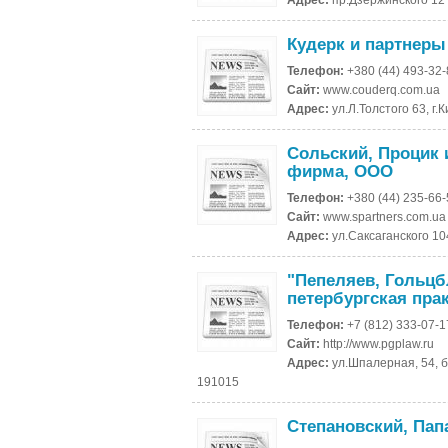
Адрес:
пр.Дзержинского 12 
Кудерк и партнеры
Телефон:
+380 (44) 493-32
Сайт:
www.couderq.com.ua
Адрес:
ул.Л.Толстого 63, г.
Сольский, Процик 
фирма, ООО
Телефон:
+380 (44) 235-66
Сайт:
www.spartners.com.ua
Адрес:
ул.Саксаганского 104
"Пепеляев, Гольцбл
петербургская пра
Телефон:
+7 (812) 333-07-1
Сайт:
http://www.pgplaw.ru
Адрес:
ул.Шпалерная, 54, б
191015
Степановский, Пап