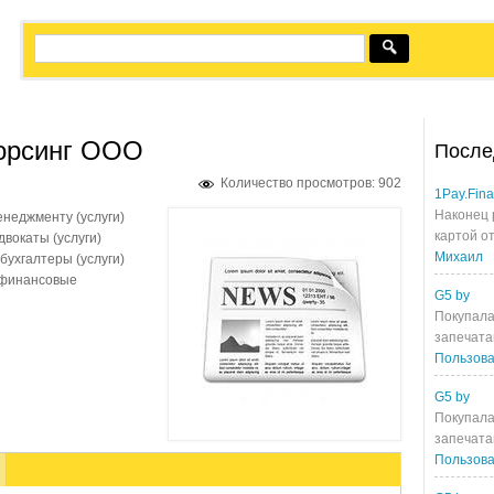
сорсинг ООО
После
Количество просмотров: 902
1Pay.Fin
Наконец 
енеджменту (услуги)
картой от
вокаты (услуги)
Михаил
бухгалтеры (услуги)
 финансовые
G5 by
Покупала
запечата
Пользова
G5 by
Покупала
запечата
Пользова