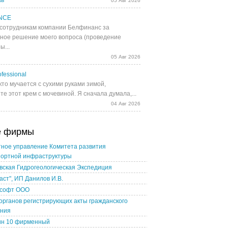
ав
05 Авг 2026
NCE
сотрудникам компании Белфинанс за
ное решение моего вопроса (проведение
ы...
05 Авг 2026
fessional
кто мучается с сухими руками зимой,
е этот крем с мочевиной. Я сначала думала,...
04 Авг 2026
е фирмы
ное управление Комитета развития
портной инфраструктуры
ская Гидрогеологическая Экспедиция
аст", ИП Данилов И.В.
софт ООО
органов регистрирующих акты гражданского
яния
ин 10 фирменный