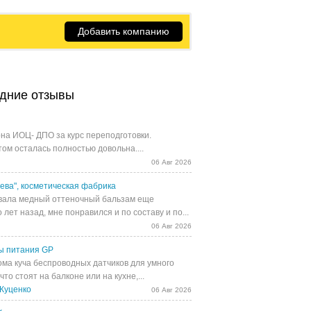
Добавить компанию
дние отзывы
на ИОЦ- ДПО за курс переподготовки.
том осталась полностью довольна....
06 Авг 2026
ева", косметическая фабрика
ала медный оттеночный бальзам еще
 лет назад, мне понравился и по составу и по...
06 Авг 2026
ы питания GP
ома куча беспроводных датчиков для умного
 что стоят на балконе или на кухне,...
Куценко
06 Авг 2026