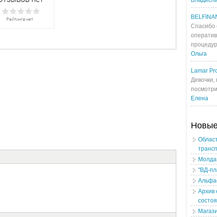
Владисл
BELFINA
Спасибо 
оператив
процедур
Ольга
Lamar Pro
Девочки, 
посмотрит
Елена
Новы
Област
транс
Молдав
"ВД-пл
Альфа
Архив 
состо
Магаз