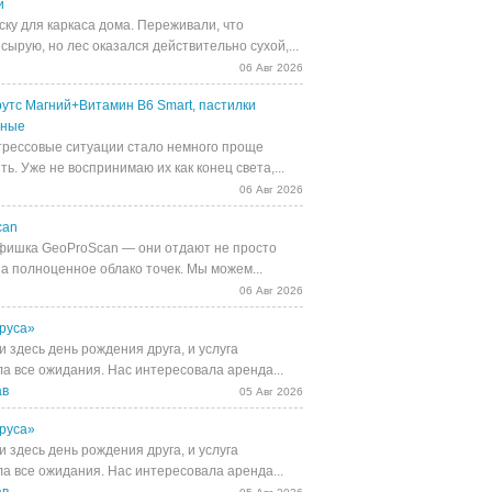
й
ску для каркаса дома. Переживали, что
сырую, но лес оказался действительно сухой,...
06 Авг 2026
утс Магний+Витамин В6 Smart, пастилки
ьные
трессовые ситуации стало немного проще
ь. Уже не воспринимаю их как конец света,...
06 Авг 2026
can
фишка GeoProScan — они отдают не просто
 а полноценное облако точек. Мы можем...
06 Авг 2026
руса»
 здесь день рождения друга, и услуга
а все ожидания. Нас интересовала аренда...
ав
05 Авг 2026
руса»
 здесь день рождения друга, и услуга
а все ожидания. Нас интересовала аренда...