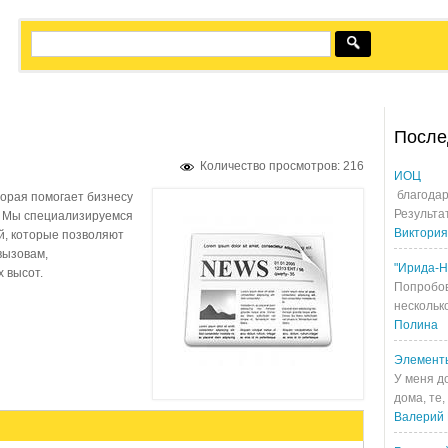
После
Количество просмотров: 216
ИОЦ
благодар
торая помогает бизнесу
Результа
. Мы специализируемся
Виктория
, которые позволяют
вызовам,
"Ирида-Н
 высот.
Попробов
несколько
Полина
Элемент
У меня д
дома, те,
Валерий 