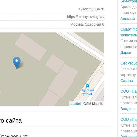
Бкм-стро
Брали до
+74955663478
привезут 
https://mihaylov.digital/
Алексей
Москва, Одесская 6
Смарт Фр
жевател
С ними с
переносит
Дарья
GeoProS
Главная 
картинку,
Оксана
ООО «Па
Отмечали
Leaflet
| OSM Mapnik
превзошл
Владисл
о сайта
ООО «Па
Отмечали
превзошл