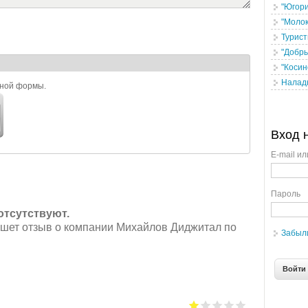
"Югори
"Молок
Турист
"Добры
"Косин
Налад
ьной формы.
Вход 
E-mail ил
Пароль
отсутствуют.
ишет отзыв о компании Михайлов Диджитал по
Забыл