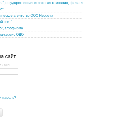
я", государственная страховая компания, филиал
о"
ическое агентство ООО Неорута
й свет"
о", агрофирма
ка-сервис ОДО
на сайт
и логин
и пароль?