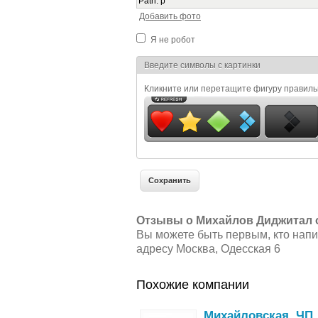
Path
:
p
Добавить фото
Я не робот
Я спамер
Введите символы с картинки
Кликните или перетащите фигуру правил
Отзывы о Михайлов Диджитал 
Вы можете быть первым, кто нап
адресу Москва, Одесская 6
Похожие компании
Михайловская, ЧП