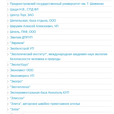
Приднестровский государственный университет им. Т. Шевченко
Цацук Н.В., СПД ФЛ
Центр-Торг, ЗАО
Шепильская, база отдыха, ООО
Шкрумяк Алексей Алексеевич, ЧП
Шпиль, ПКФ, ООО
Эвилам ДПРУП
"Эвриком"
Экобелстрой УП
"Экологический институт", международная академия наук экологии
безопасности человека и природы
"ЭкологХауз"
Экономист ООО
Экономпресс УП
"Экопро"
"Экотеплогаз"
Экспериментальная база Аннополь КУП
"Элиссон"
"Элита", авторское швейно-трикотажное ателье
"Элпи"