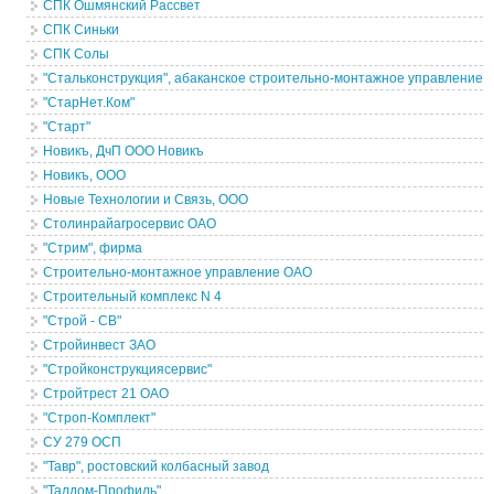
СПК Ошмянский Рассвет
СПК Синьки
СПК Солы
"Стальконструкция", абаканское строительно-монтажное управление
"СтарНет.Ком"
"Старт"
Новикъ, ДчП ООО Новикъ
Новикъ, ООО
Новые Технологии и Связь, ООО
Столинрайагросервис ОАО
"Стрим", фирма
Строительно-монтажное управление ОАО
Строительный комплекс N 4
"Строй - СВ"
Стройинвест ЗАО
"Стройконструкциясервис"
Стройтрест 21 ОАО
"Строп-Комплект"
СУ 279 ОСП
"Тавр", ростовский колбасный завод
"Талдом-Профиль"