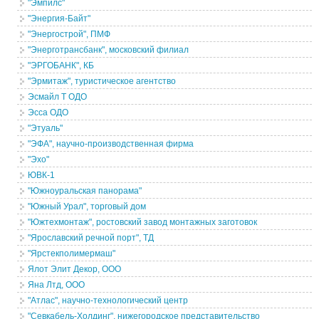
"Эмпилс"
"Энергия-Байт"
"Энергострой", ПМФ
"Энерготрансбанк", московский филиал
"ЭРГОБАНК", КБ
"Эрмитаж", туристическое агентство
Эсмайл Т ОДО
Эсса ОДО
"Этуаль"
"ЭФА", научно-производственная фирма
"Эхо"
ЮВК-1
"Южноуральская панорама"
"Южный Урал", торговый дом
"Южтехмонтаж", ростовский завод монтажных заготовок
"Ярославский речной порт", ТД
"Ярстекполимермаш"
Ялот Элит Декор, ООО
Яна Лтд, ООО
"Атлас", научно-технологический центр
"Севкабель-Холдинг", нижегородское представительство