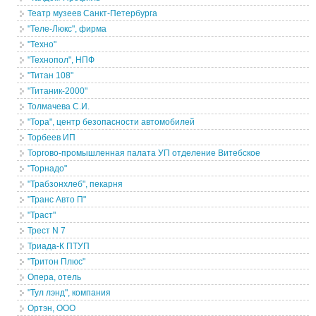
Театр музеев Санкт-Петербурга
"Теле-Люкс", фирма
"Техно"
"Технопол", НПФ
"Титан 108"
"Титаник-2000"
Толмачева С.И.
"Тора", центр безопасности автомобилей
Торбеев ИП
Торгово-промышленная палата УП отделение Витебское
"Торнадо"
"Трабзонхлеб", пекарня
"Транс Авто П"
"Траст"
Трест N 7
Триада-К ПТУП
"Тритон Плюс"
Опера, отель
"Тул лэнд", компания
Ортэн, ООО