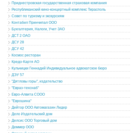
Приднестровская государственная страховая компания
Республиканский кино-концертный комплекс Тирасполь
Совет по туризму и экскурсиям
Контабил Принчипал ООО
Бухгалтерия, Налоги, Учет ЗАО
ДСТ 2 ОАО
ДСУ 28
ДСУ 42
Космос ресторан
Кредо-Картя АО
Кульчицки Геннадий Индивидуальное адвокатское бюро
ДЭУ 57
"Дятловы горы", издательство
"Евраз-техснаб"
Евро-Алвита СООО
"Еврошина"
Дейтор ООО Автомагазин Лидер
Дело Издательский дом
Делсис ООО Торговый дом
Деммер ООО