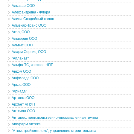
Алказар ООО
Александрина - Флора
Алина Свадебный салон
Алмекар-Транс ООО
Акор, ООО
Альверия ООО
Альвис ООО
Аларм Сервис, ООО
"Апланат"
Альфа-ТС, частное НПП
Анком ООО
Анфилада ООО
Аркос ООО
"Арнада"
Артлекс ООО
Архбет ЧПУП
Антхилл ООО
Антарес, производственно-промышленная группа
Апифарм Аптека
"Атомстройкомплекс", управление строительства