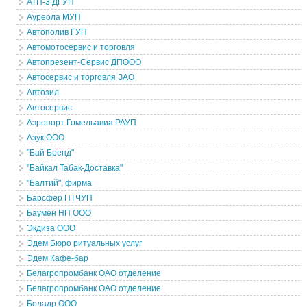
АТП-3 ДГУП
Ауреола МУП
Автополив ГУП
Автомотосервис и торговля
Автопрезент-Сервис ДПООО
Автосервис и торговля ЗАО
Автозил
Автосервис
Аэропорт Гомельавиа РАУП
Азук ООО
"Бай Бренд"
"Байкал Табак-Доставка"
"Балтий", фирма
Барсфер ПТЧУП
Баумен НП ООО
Экдиза ООО
Эдем Бюро ритуальных услуг
Эдем Кафе-бар
Белагропромбанк ОАО отделение
Белагропромбанк ОАО отделение
Беладр ООО