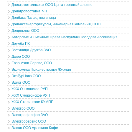
Днестрметаллсоюз ООО Цыта торговый альянс
Донагропоставка, ЧП
Донбасс Палас, гостиница
Донбассэнергоресурсы, инженерная компания, ООО
Донрекком, ООО
Авторские и Смежные Права Республики Молдова Ассоциация
Дружба ПК
Гостиница Дружба ЗАО
Дшер ООО
Евро-Азов Сервис, ООО
Экономика Приднестровья Журнал
ЭкоТурНова ООО
Эдикт ООО
ЖКХ Ошмянское РУП
ЖКХ Сморгонское РУП
ЖКХ Столинское КУМПП
Электро ООО
Электрофарфор ЗАО
Электросервис ООО
Элсан ООО Арлекино Кафе