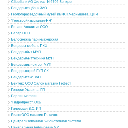
Сбербанк АО Филиал N 6706 Бендер
Бендерысоцбанк ЗАО
Геологоразведочный музей им.Ф.Н.Чернышева, ЦНИ
"Геостройизыскания-НН"
Беланг-Аналитик ООО
Белар ООО
Белоснежка парикмахерская
Бендеры-мебель ПКФ
Бендерыбыт МУП
Бендерыбыттехника МУП
Бендерырынокторг МУП
Бендерыстрой ГУП СК
Бендерытекс ЗАО
Бентекс ООО Салон магазин Гефест
Генерик Украина, ГП
Берлин магазин
"Гидропресс", ОКБ
Гилевская В.С. ИП
Биакс ООО магазин Пятачок
Централизованная библиотечная система
Центральная библиотека МУ