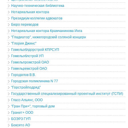
Научно-техническая библиотека
Нотариальная контора
Президиум коллегии адвокатов
Бюро переводов
Нотариальная контора Крамчанинова Инга
"Гладиатор", нижегородский соляной концерн
"Глория Джинс"
Гомельоблдорстрой КПРСУП
Гомельоблстрой УП
Гомельпромстрой ОАО
Гомельремстрой ОАО
Городилов В.В.
Городская поликлиника N 77
"Горстройподряд"
Государственный специализированный проектный институт (ГСПИ)
Гласс-Альянс, ООО
"Гран При+", торговый дом
Гранит+ ООО
БОЭРЗ ГУП
Боксито АО