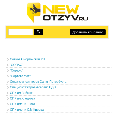
Добавить компанию
Совхоз Сморгонский УП
"СОПАС"
"Сордис"
"Сортекс-Уют"
Союз композиторов Санкт-Петербурга
Спецмонтажпроектсервис ОДО
СПК им.Войкова
СПК им.Клецкова
СПК имени 1 Мая
СПК имени С.М.Кирова