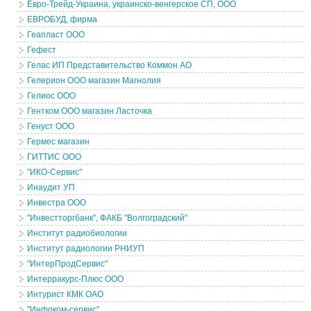
Евро-Трейд-Украина, украинско-венгерское СП, ООО
ЕВРОБУД, фирма
Геапласт ООО
Гефест
Гелас ИП Представительство Коммон АО
Гелерион ООО магазин Магнолия
Гелиос ООО
Гентком ООО магазин Ласточка
Генуст ООО
Гермес магазин
ГИТТИС ООО
"ИКО-Сервис"
Инаудит УП
Инвестра ООО
"Инвестторгбанк", ФАКБ "Волгоградский"
Институт радиобиологии
Институт радиологии РНИУП
"ИнтерПродСервис"
Интерракурс-Плюс ООО
Интурист КМК ОАО
"Инфоком-сервис"