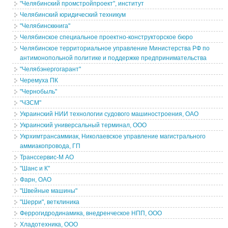
"Челябинский промстройпроект", институт
Челябинский юридический техникум
"Челябинсккнига"
Челябинское специальное проектно-конструкторское бюро
Челябинское территориальное управление Министерства РФ по
антимонопольной политике и поддержке предпринимательства
"Челябэнергогарант"
Черемуха ПК
"Чернобыль"
"ЧЗСМ"
Украинский НИИ технологии судового машиностроения, ОАО
Украинский универсальный терминал, ООО
Укрхимтрансаммиак, Николаевское управление магистрального
аммиакопровода, ГП
Транссервис-М АО
"Шанс и К"
Фарн, ОАО
"Швейные машины"
"Шерри", ветклиника
Феррогидродинамика, внедренческое НПП, ООО
Хладотехника, ООО