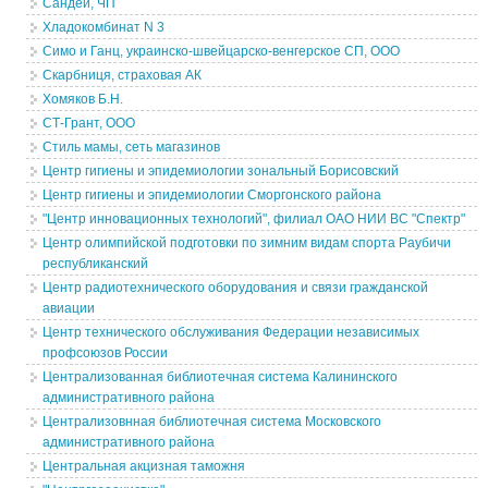
Сандей, ЧП
Хладокомбинат N 3
Симо и Ганц, украинско-швейцарско-венгерское СП, ООО
Скарбниця, страховая АК
Хомяков Б.Н.
СТ-Грант, ООО
Стиль мамы, сеть магазинов
Центр гигиены и эпидемиологии зональный Борисовский
Центр гигиены и эпидемиологии Сморгонского района
"Центр инновационных технологий", филиал ОАО НИИ ВС "Спектр"
Центр олимпийской подготовки по зимним видам спорта Раубичи
республиканский
Центр радиотехнического оборудования и связи гражданской
авиации
Центр технического обслуживания Федерации независимых
профсоюзов России
Централизованная библиотечная система Калининского
административного района
Централизовнная библиотечная система Московского
административного района
Центральная акцизная таможня