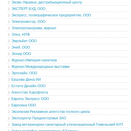
Эксмо-Украина, дистрибьюционный центр
ЭКСПЕРТ-БУД, ООО
Экспресс, полиграфическое предприятие, ООО
Электромотор, ООО
Электропанорама, журнал
Элна, НПФ
Эмульбит ООО
Эней, ООО
Эпнер ООО
Журнал Империя напитков
Журнал Международные выставки
Эрголайн, ООО
Ершова-Дюна ИИ
Естате-Дизайн ООО
Агентство Аэрофлота
Европа Экспресс ООО
Евроокна ООО
Эксклюзив Рекламное агентство полного цикла
Экспоцентр Приднестровья ЗАО
Завод ветеринарно-санитарный утилизационный Гомельский КУП