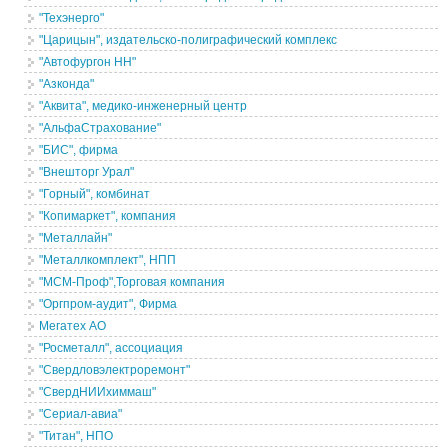
"Техэнерго"
"Царицын", издательско-полиграфический комплекс
"Автофургон НН"
"Азконда"
"Аквита", медико-инженерный центр
"АльфаСтрахование"
"БИС", фирма
"Внешторг Урал"
"Горный", комбинат
"Копимаркет", компания
"Металлайн"
"Металлкомплект", НПП
"МСМ-Проф",Торговая компания
"Оргпром-аудит", Фирма
Мегатех АО
"Росметалл", ассоциация
"Свердловэлектроремонт"
"СвердНИИхиммаш"
"Сериал-авиа"
"Титан", НПО