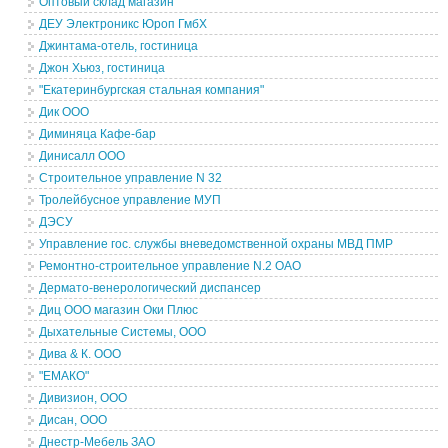
Оптовый склад магазин
ДЕУ Электроникс Юроп ГмбХ
Джинтама-отель, гостиница
Джон Хьюз, гостиница
"Екатеринбургская стальная компания"
Дик ООО
Диминяца Кафе-бар
Динисалл ООО
Строительное управление N 32
Тролейбусное управление МУП
ДЭСУ
Управление гос. службы вневедомственной охраны МВД ПМР
Ремонтно-строительное управление N.2 ОАО
Дермато-венерологический диспансер
Диц ООО магазин Оки Плюс
Дыхательные Системы, ООО
Дива & К. ООО
"ЕМАКО"
Дивизион, ООО
Дисан, ООО
Днестр-Мебель ЗАО