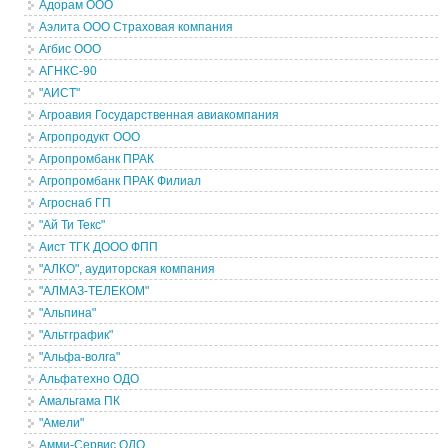
Адорам ООО
Аэлита ООО Страховая компания
Агбис ООО
АГНКС-90
"АИСТ"
Агроавия Государственная авиакомпания
Агропродукт ООО
Агропромбанк ПРАК
Агропромбанк ПРАК Филиал
Агроснаб ГП
"Ай Ти Текс"
Аист ТГК ДООО ФПП
"АЛКО", аудиторская компания
"АЛМАЗ-ТЕЛЕКОМ"
"Альпина"
"Альтграфик"
"Альфа-волга"
Альфатехно ОДО
Амальгама ПК
"Амели"
Амми-Сервис ОДО