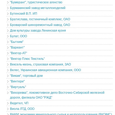
"Бумеранг", туристическое агенство
Бурмакинский завод металлоизделий
Бутенский В.П. ИП
Братислава, гостиничный комплекс, ОАО
Броварский шиноремонтный завод, ОАО
Дом культуры завода Ленинская кузня
Булат, ООО
"Бытхим"
"Вариант"
"Вектор-АТ"
"Вектор Плюс Текстиль"
Вексель-жизнь, страховая компания, ЗАО
Велес, Украинская авиационная компания, ООО
"Викам", торговый дом
"Винтери"
"Виртуаль"
"Вихоревка", локомотивное депо Восточно-Сибирской железной
дороги, филиала ОАО "РЖД"
Видител, ЧП
Виола ЛТД, ООО
ВНИИ экономики минерального сырья и недропользования (ВИЭМС)