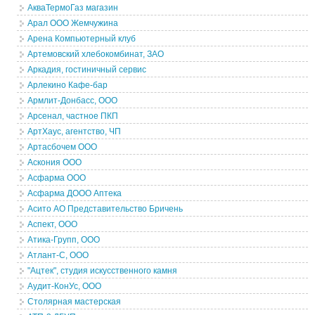
АкваТермоГаз магазин
Арал ООО Жемчужина
Арена Компьютерный клуб
Артемовский хлебокомбинат, ЗАО
Аркадия, гостиничный сервис
Арлекино Кафе-бар
Армлит-Донбасс, ООО
Арсенал, частное ПКП
АртХаус, агентство, ЧП
Артасбочем ООО
Аскония ООО
Асфарма ООО
Асфарма ДООО Аптека
Асито АО Представительство Бричень
Аспект, ООО
Атика-Групп, ООО
Атлант-С, ООО
"Ацтек", студия искусственного камня
Аудит-КонУс, ООО
Столярная мастерская