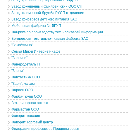
Завод гравийно-сортировочный Боруны
Завод кожевенный Смиловичский ООО СП
Завод племенной Дружба РУСП отделение
Завод консервов детского питания ЗАО
Мебельная фабрика Nr. 5ГУП
Фабрика по производству тех. носителей информации
Бендерская текстильно-ткацкая фабрика ЗАО
"Закобякино"
Семья Микки Интернет-Кафе
"Заречье"
Фанеродеталь ГП
"Зарни"
Фантастика ООО
"Заря", колхоз
Фараон ООО
Фарба-Групп ООО
Ветеринарная аптека
Фармастан ООО
Фаворит магазин
Фаворит Торговый центр
Федерация профсоюзов Приднестровья