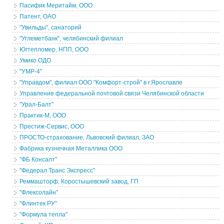
Пасифик Меритайм, ООО
Патент, ОАО
"Увильды", санаторий
"Углеметбанк", челябинский филиал
Югтепломер, НПП, ООО
Умико ОДО
"УМР-4"
"Управдом", филиал ООО "Комфорт-строй" в г.Ярославле
Управление федеральной почтовой связи Челябинской области
"Урал-Балт"
Практик-М, ООО
Престиж-Сервис, ООО
ПРОСТО-страхование, Львовский филиал, ЗАО
Фабрика кузнечная Металлика ООО
"ФБ Консалт"
"Федерал Транс Экспресс"
Реммашторф, Коростышевский завод, ГП
"Флексолайн"
"Флинтек РУ"
"Формула тепла"