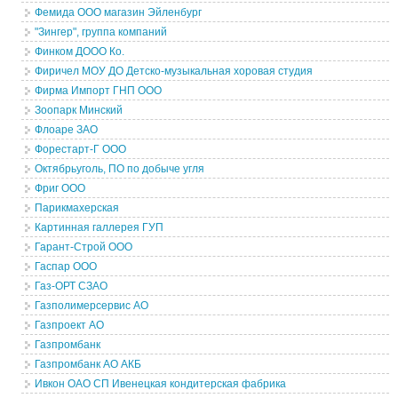
Фемида ООО магазин Эйленбург
"Зингер", группа компаний
Финком ДООО Ко.
Фиричел МОУ ДО Детско-музыкальная хоровая студия
Фирма Импорт ГНП ООО
Зоопарк Минский
Флоаре ЗАО
Форестарт-Г ООО
Октябрьуголь, ПО по добыче угля
Фриг ООО
Парикмахерская
Картинная галлерея ГУП
Гарант-Строй ООО
Гаспар ООО
Газ-ОРТ СЗАО
Газполимерсервис АО
Газпроект АО
Газпромбанк
Газпромбанк АО АКБ
Ивкон ОАО СП Ивенецкая кондитерская фабрика