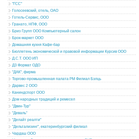
"ГСС"
Голосеевский, отель, ОАО
Готель-Сервис, ООО
Гранато, НПФ, ООО
Бриз Групп ООО Компьютерный салон
Брок-маркет ООО
Домашняя кухня Кафе-бар
Бюллетень экономической и правовой информации Курсив ООО
Д.С.Т. ООО ИП
Д3 Формат ОДО
"ДАК", фирма
Торгово-промышленная палата РМ Филиал Бэлць
Дарвес 2 ООО
Каниндспорт ООО
Дом народных традиций и ремесел
"Двин-Тур"
"Деваль"
"Делайт реалти"
"Дельтализинг", екатеринбургский филиал
Чардаш ООО