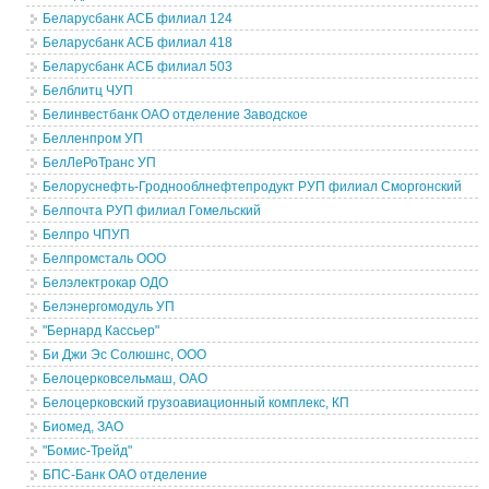
Беларусбанк АСБ филиал 124
Беларусбанк АСБ филиал 418
Беларусбанк АСБ филиал 503
Белблитц ЧУП
Белинвестбанк ОАО отделение Заводское
Белленпром УП
БелЛеРоТранс УП
Белоруснефть-Гроднооблнефтепродукт РУП филиал Сморгонский
Белпочта РУП филиал Гомельский
Белпро ЧПУП
Белпромсталь ООО
Белэлектрокар ОДО
Белэнергомодуль УП
"Бернард Кассьер"
Би Джи Эс Солюшнс, ООО
Белоцерковсельмаш, ОАО
Белоцерковский грузоавиационный комплекс, КП
Биомед, ЗАО
"Бомис-Трейд"
БПС-Банк ОАО отделение