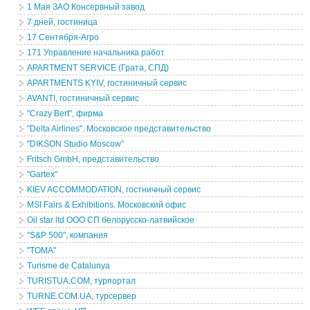
1 Мая ЗАО Консервный завод
7 дней, гостиница
17 Сентября-Агро
171 Управление начальника работ
APARTMENT SERVICE (Грата, СПД)
APARTMENTS KYIV, гостиничный сервис
AVANTI, гостиничный сервис
"Crazy Bert", фирма
"Delta Airlines". Московское представительство
"DIKSON Studio Moscow"
Fritsch GmbH, представительство
"Gartex"
KIEV ACCOMMODATION, гостничный сервис
MSI Fairs & Exhibitions. Московский офис
Oil star ltd ООО СП белорусско-латвийское
"S&P 500", компания
"TOMA"
Turisme de Catalunya
TURISTUA.COM, турпортал
TURNE.COM.UA, турсервер