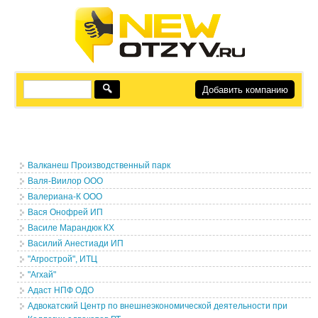
Добавить компанию
Валканеш Производственный парк
Валя-Виилор ООО
Валериана-К ООО
Вася Онофрей ИП
Василе Марандюк КХ
Василий Анестиади ИП
"Агрострой", ИТЦ
"Агхай"
Адаст НПФ ОДО
Адвокатский Центр по внешнеэкономической деятельности при