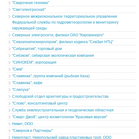
"Сварочная техника"
"Светэлектроснаб"
Северное межрегиональное территориальное управление
Федеральной службы по гидрометеорологии и мониторингу
окружающей среды
Северные электросети, филиал ОАО "Кировэнерго"
"Севзапнипиэнергопром", филиал ходинга "СевЗап НТЦ"
"Сибреактив", торговый дом
"Сибэком", сибирская экологическая компания
"СИНОХЕМ", корпорация
"Скив"
"Славянка", группа компаний (рыбная база)
"Славянка", кафе
"Слипуха"
Слободской отдел архитектуры и градостроительства
"Слово", консалтинговый центр
Служба землеустроительная и геодезическая областная
"Смарт Джой", центр косметологии "Красивая версия"
Нивит, ООО
"Смирнов и Партнеры"
Никопласт, Никопольский завод пластиковых труб, ООО