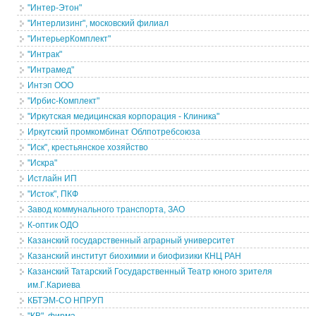
"Интер-Этон"
"Интерлизинг", московский филиал
"ИнтерьерКомплект"
"Интрак"
"Интрамед"
Интэп ООО
"Ирбис-Комплект"
"Иркутская медицинская корпорация - Клиника"
Иркутский промкомбинат Облпотребсоюза
"Иск", крестьянское хозяйство
"Искра"
Истлайн ИП
"Исток", ПКФ
Завод коммунального транспорта, ЗАО
К-оптик ОДО
Казанский государственный аграрный университет
Казанский институт биохимии и биофизики КНЦ РАН
Казанский Татарский Государственный Театр юного зрителя
им.Г.Кариева
КБТЭМ-СО НПРУП