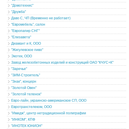
"Домотехнис"
"Дружба"
Даво С, ЧП (Временно не работает)
"Евромебель", салон
"Европапир СНГ"
"Елизавета"
Диамант и К, ООО
"Жигулевское пиво"
Экотек, ООО
Завод железобетонных изделий и конструкций ОАО "КЧУС+К"
"Заречье"
"ЗИМ-Строитель"
"Знак", концерн
"Золотой Овен"
"Золотой теленок"
Евро-лайн, украинско-американское СП, ООО
Евротранстелеком, ООО
"Имидж", центр нетрадиционной полиграфии
"ИНКОМ", КПФ
"ИНОТЕК ЮНИОН"