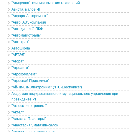
"Авиценна", клиника высоких технологий
Ависта, малое ЧП
"Аврора-Авторемонт"
"АвтоГАЗ", компания
"Автодизель", ПКФ
"Автомагистраль"
"Автотрак"
Автошкола
"АВТЭЛ"
"Агора"
"Агроавто"
"Агрокомплект"
"Агроснаб Приволжье"
"Ай-Ти-Си-Электроникс" ("ITC-Electronics")
Академия государственного и муниципального управления при
президенте РТ
"Аксесс электроникс"
"Актел"
"Альвива-Пластерм"
"Анастасия", магазин-салон
Ангарская редакция радио