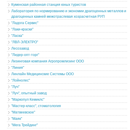
Куменская районная станция юных туристов
Лаборатория по нормированию и экономии драгоценных металлов и
драгоценных камней межотраслевая хозрасчетная РУП
"Ладога Сервис"
"Лаки-краски"
"Ласка"
"ЛВЛ-ЭЛЕКТРО"
Лесозавод
"Лидер-опт-торг"
Лизинговая компания Агропромлизинг ООО
"Линия"
Линлайн Медицинские Системы ООО
"Лойнолес"
"Луч"
"Луч", опытный завод
"Маркопул Кемиклс"
"Мастер-класс", стоматология
"Матвеевское"
"Маяк"
"Мега Трейдинг"