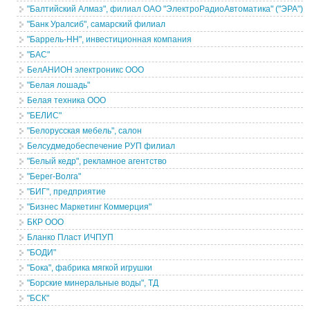
"Балтийский Алмаз", филиал ОАО "ЭлектроРадиоАвтоматика" ("ЭРА")
"Банк Уралсиб", самарский филиал
"Баррель-НН", инвестиционная компания
"БАС"
БелАНИОН электроникс ООО
"Белая лошадь"
Белая техника ООО
"БЕЛИС"
"Белорусская мебель", салон
Белсудмедобеспечение РУП филиал
"Белый кедр", рекламное агентство
"Берег-Волга"
"БИГ", предприятие
"Бизнес Маркетинг Коммерция"
БКР ООО
Бланко Пласт ИЧПУП
"БОДИ"
"Бока", фабрика мягкой игрушки
"Борские минеральные воды", ТД
"БСК"