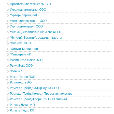
Промтехинвествексель ЧУП
Украина, агентство, ООО
Укрзернопром, ЗАО
Укрметаллургтранс, ООО
Укрпродконтракт, ООО
УНИИС, Украинский НИИ связи, ГП
"Чунский Вестник", редакция газеты
"Физика", НПО
"Филуэт Машинери"
"Финсервис-Н"
Рисип Агро Плюс ООО
Рыул Векь ООО
"Фокс-2"
Рокон-Транс ООО
Романешть АО
Ромстал Трейд Чадыр-Лунга ООО
Ромтасл Трейд Комрат Представительство
Ромстал Трейд Флорешть ООО Филиал
Ротару Лучия ИП
Ротару Тудор КХ