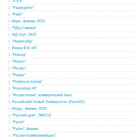
"Р и К"
"Радиодепо"
"Райс"
Марс, фирма, ООО
"РДЦ-Самара"
МД Груп, ООО
"Редоксайд"
Рекиш В.В. ИП
"Реконд"
"Реконт"
"Ресурс"
"Ридер"
"Робинзон Багаж"
"Розенберг-М"
"Росавтобанк", коммерческий банк
Российский Новый Университет (РосНОУ)
Модус, фирма, ООО
"Рузский дом", ТМПСО
"Русич"
"Русич", фирма
"Руслан Коммуникейшнз"