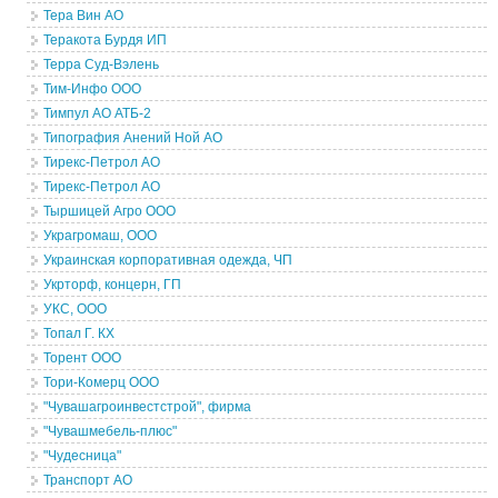
Тера Вин АО
Теракота Бурдя ИП
Терра Суд-Вэлень
Тим-Инфо ООО
Тимпул АО АТБ-2
Типография Анений Ной АО
Тирекс-Петрол АО
Тирекс-Петрол АО
Тыршицей Агро ООО
Украгромаш, ООО
Украинская корпоративная одежда, ЧП
Укрторф, концерн, ГП
УКС, ООО
Топал Г. КХ
Торент ООО
Тори-Комерц ООО
"Чувашагроинвестстрой", фирма
"Чувашмебель-плюс"
"Чудесница"
Транспорт АО