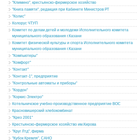
"Климино", крестьянско-фермерское хозяйство
"Книга памяти", редакция при Кабинете Министров РТ
"Колис"
Колорус ЧТУП
Комитет по делам детей и молодежи Исполнительного комитета
муниципального образования г.Казани
Комитет физической культуры и спорта Исполнительного комитета
муниципального образования г.Казани
"Компьютеры"
"Комфорт"
"Контакт"
"Контакт-1", предприятие
"Контрольные автоматы и приборы"
"Кордон"
"Коркис-Электро"
Котельничское учебно-производственное предприятие ВОС
Красновишерский хлебокомбинат
"Крез 2001"
Крестьянско-фермерское хозяйство им.Кирова
"Круг Лтд", фирма
"Кубок Кремля", САНО