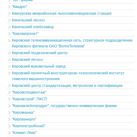
"КВ", фирма
"Квадро"
Кикнурская межрайонная льносеменоводческая станция
Кинельский лесхоз
Кинельский хлебозавод
"Кировагронет"
Кировская телекоммуникационная сеть, структурное подразделение
Кировского филиала ОАО "ВолгаТелеком"
Кировский геодезический центр
Кировский лесхоз
Кировский мукомольный завод
Кировский проектный конструкторско-технологический институт
тяжелого машиностроения
Кировский центр стандартизации, метрологии и сертификации
"Кировспецмонтаж"
"Кировстрой", ПКСП
"Кировхлебопродукт", государственно-коммерческая фирма
"Кировчанка"
"Кировэнерго"
"Кирпичстройснаб"
"Климат-Люкс"