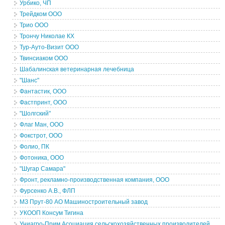
Урбико, ЧП
Трейдком ООО
Трио ООО
Трончу Николае КХ
Тур-Ауто-Визит ООО
Твинсиаком ООО
Шабалинская ветеринарная лечебница
"Шанс"
Фантастик, ООО
Фастпринт, ООО
"Шолгский"
Флаг Ман, ООО
Фокстрот, ООО
Фолио, ПК
Фотоника, ООО
"Шугар Самара"
Фронт, рекламно-производственная компания, ООО
Фурсенко А.В., ФЛП
МЗ Прут-80 АО Машиностроительный завод
УКООП Консум Тигина
Униагро-Прим Асоциация сельскохозяйственных производителей