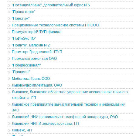
"Потенциалбанк", дополнительный офис N 5
"Прана плюс"
"Престиж"
Прецизионные технологические системы НПООО
Примулятор ИЧТУП филиал
"ПрИмЭкс ТО"
"Принто", магазин N 2
Промторг Гродненский ЧТУП
Промэлектромонтаж ОАО
"Профессионал"
"Процион"
Моболюкс-Транс ООО
Львовбудкомплектация, ОАО
Львовлес, Львовское областное управление лесного и охотничьего
хозяйства, ГП
Львовское предприятие вычислительной техники и информатики,
ЗАО
Львовский НИИ факсимильно-телефонной аппаратуры, ОАО
Львовский НИПИ землеустройства, ГП
Люмекс, ЧП