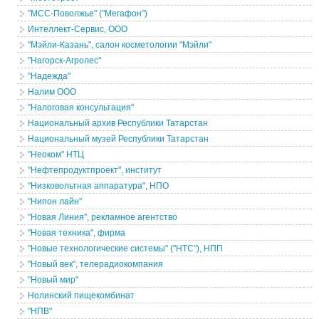
"МСС-Поволжье" ("Мегафон")
Интеллект-Сервис, ООО
"Мэйли-Казань", салон косметологии "Мэйли"
"Нагорск-Агролес"
"Надежда"
Налим ООО
"Налоговая консультация"
Национальный архив Республики Татарстан
Национальный музей Республики Татарстан
"Неоком" НТЦ
"Нефтепродуктпроект", институт
"Низковольтная аппаратура", НПО
"Нипон лайн"
"Новая Линия", рекламное агентство
"Новая техника", фирма
"Новые технологические системы" ("НТС"), НПП
"Новый век", телерадиокомпания
"Новый мир"
Нолинский пищекомбинат
"НПВ"