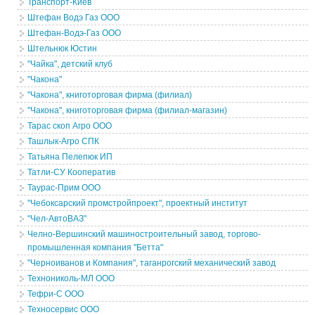
Транспорт-Киев
Штефан Водэ Газ ООО
Штефан-Водэ-Газ ООО
Штельнюк Юстин
"Чайка", детский клуб
"Чакона"
"Чакона", книготорговая фирма (филиал)
"Чакона", книготорговая фирма (филиал-магазин)
Тарас скоп Агро ООО
Ташлык-Агро СПК
Татьяна Пелепюк ИП
Татли-СУ Кооператив
Таурас-Прим ООО
"Чебоксарский промстройпроект", проектный институт
"Чел-АвтоВАЗ"
Челно-Вершинский машиностроительный завод, торгово-
промышленная компания "Бетта"
"Черноиванов и Компания", таганрогский механический завод
Технониколь-МЛ ООО
Тефри-С ООО
Техносервис ООО