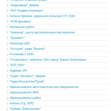
"Андромеда", фирма
"АНТ Лоджик Коннекшн"
Актион-Украина, украинско-польское СП, ООО
"АПМ Дизайна"
Арбажское райпо
"Армоком", центр высокопрочных материалов
"Архивист"
Архиград ОДО
"Астория", кафе "Ваниль"
Атолинвест ООО
"Атомэнерго", комплекс ЗАО завод "Киров-Энергомаш"
"АТП УЖХ"
Аудимас ИП
"Аудит-Экспресс", фирма
"АудитКонсалтингПроф"
Афанасьевское автотранспортное предприятие
Афанасьевское ЖКХ
Афанасьевское райпо
Аскона Лтд, ООО
"Байкал-Электроникс"