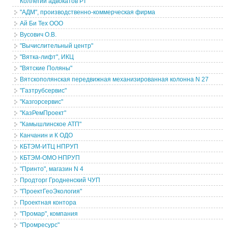
Коллегии адвокатов РТ
"АДМ", производственно-коммерческая фирма
Ай Би Тех ООО
Вусович О.В.
"Вычислительный центр"
"Вятка-лифт", ИКЦ
"Вятские Поляны"
Вятскополянская передвижная механизированная колонна N 27
"Газтрубсервис"
"Казгорсервис"
"КазРемПроект"
"Камышлинское АТП"
Канчанин и К ОДО
КБТЭМ-ИТЦ НПРУП
КБТЭМ-ОМО НПРУП
"Принто", магазин N 4
Продторг Гродненский ЧУП
"ПроектГеоЭкология"
Проектная контора
"Промар", компания
"Промресурс"