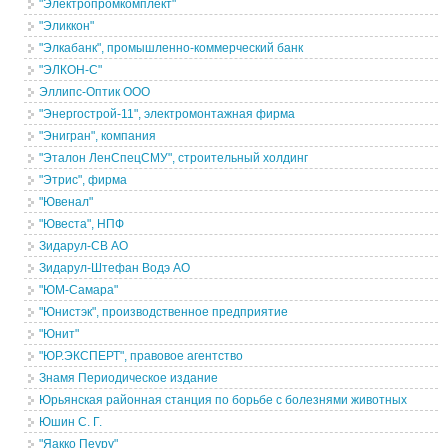
"Электропромкомплект"
"Эликкон"
"Элкабанк", промышленно-коммерческий банк
"ЭЛКОН-С"
Эллипс-Оптик ООО
"Энергострой-11", электромонтажная фирма
"Энигран", компания
"Эталон ЛенСпецСМУ", строительный холдинг
"Этрис", фирма
"Ювенал"
"Ювеста", НПФ
Зидарул-СВ АО
Зидарул-Штефан Водэ АО
"ЮМ-Самара"
"Юнистэк", производственное предприятие
"Юнит"
"ЮР.ЭКСПЕРТ", правовое агентство
Знамя Периодическое издание
Юрьянская районная станция по борьбе с болезнями животных
Юшин С. Г.
"Яакко Пеуру"