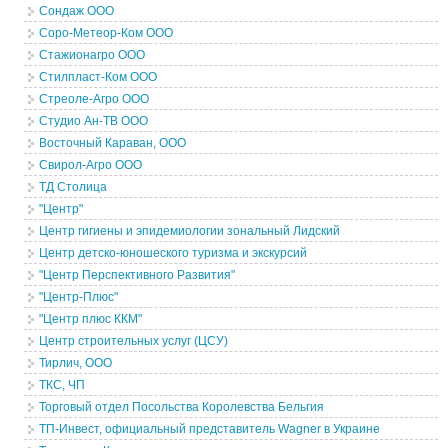
Сондаж ООО
Соро-Метеор-Ком ООО
Стажионагро ООО
Стилпласт-Ком ООО
Стреоле-Агро ООО
Студио Ан-ТВ ООО
Восточный Караван, ООО
Свирол-Агро ООО
ТД Столица
"Центр"
Центр гигиены и эпидемиологии зональный Лидский
Центр детско-юношеского туризма и экскурсий
"Центр Перспективного Развития"
"Центр-Плюс"
"Центр плюс ККМ"
Центр строительных услуг (ЦСУ)
Тирлич, ООО
ТКС, ЧП
Торговый отдел Посольства Королевства Бельгия
ТП-Инвест, официальный представитель Wagner в Украине