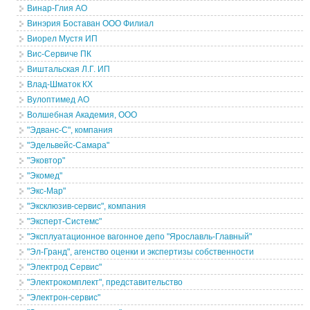
Винар-Глия АО
Винэрия Боставан ООО Филиал
Виорел Мустя ИП
Вис-Сервиче ПК
Виштальская Л.Г. ИП
Влад-Шматок КХ
Вулоптимед АО
Волшебная Академия, ООО
"Эдванс-С", компания
"Эдельвейс-Самара"
"Эковтор"
"Экомед"
"Экс-Мар"
"Эксклюзив-сервис", компания
"Эксперт-Системс"
"Эксплуатационное вагонное депо "Ярославль-Главный"
"Эл-Гранд", агенство оценки и экспертизы собственности
"Электрод Cервис"
"Электрокомплект", представительство
"Электрон-сервис"