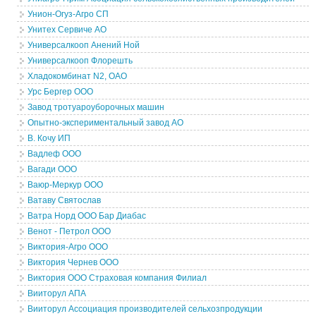
Унион-Огуз-Агро СП
Унитех Сервиче АО
Универсалкооп Анений Ной
Универсалкооп Флорешть
Хладокомбинат N2, ОАО
Урс Бергер ООО
Завод тротуароуборочных машин
Опытно-экспериментальный завод АО
В. Кочу ИП
Вадлеф ООО
Вагади ООО
Ваюр-Меркур ООО
Ватаву Святослав
Ватра Норд ООО Бар Диабас
Венот - Петрол ООО
Виктория-Агро ООО
Виктория Чернев ООО
Виктория ООО Страховая компания Филиал
Вииторул АПА
Вииторул Ассоциация производителей сельхозпродукции