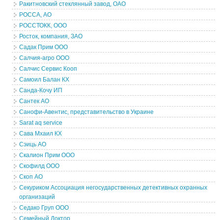
Ракитновский стеклянный завод, ОАО
РОССА, АО
РОССТОКК, ООО
Росток, компания, ЗАО
Садак Прим ООО
Салчия-агро ООО
Салчис Сервис Кооп
Самоил Балан КХ
Санда-Кочу ИП
Сантек АО
Санофи-Авентис, представительство в Украине
Sarat aq service
Сава Мхаил КХ
Сэиць АО
Скалион Прим ООО
Скофилд ООО
Скоп АО
Секуриком Ассоциация негосударственных детективных охранных
организаций
Седако Груп ООО
Семейный Доктор