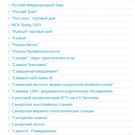
Русский международный банк
"Русский Тракт"
"Руссталь", торговый дом
МСК-Трейд, ООО
"Рыбный торговый дом"
"Рэлком"
"Рязань-Метиз"
"Рязань-Промбезопасность"
"Салават", бюро туристических услуг
"Самара-Техноавиа"
"Самаранефтемашремонт"
"СамараСнабСервис-В"
"Самарский институт медико-социальной реабилитологии"
"Самовар-1990", редакционно-издательское объединение
Санаторий-профилакторий КГТУ им.А.Н.Туполева
Санчурская льнотравяная станция
Санчурская машинно-технологическая станция
"Санчурские семена"
Санчурский лесхоз
"Сарепта - Помидорпром"