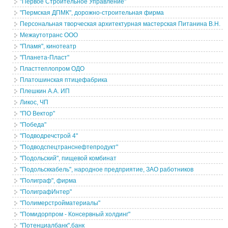
"Первое Строительное Управление"
"Пермская ДПМК", дорожно-строительная фирма
Персональная творческая архитектурная мастерская Питанина В.Н.
Межаутотранс ООО
"Пламя", кинотеатр
"Планета-Пласт"
Пласттеплопром ОДО
Платошинская птицефабрика
Плешкин А.А. ИП
Ликос, ЧП
"ПО Вектор"
"Победа"
"Подводречстрой 4"
"Подводспецтранснефтепродукт"
"Подольский", пищевой комбинат
"Подольсккабель", народное предприятие, ЗАО работников
"Полиграф", фирма
"ПолиграфИнтер"
"Полимерстройматериалы"
"Помидорпром - Консервный холдинг"
"Потенциалбанк",банк