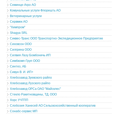
Семинце-Агро АО
Комунальные услуги Флорешть АО
Ветеринарные услуги
Сервмек АО
"Химпром"
Shagya SRL
Сиквес-Транс ООО Транспортно-Экспедиционное Предприятие
Сиховсон ООО
Силгрина ООО
Силвия Лазу Бомбоничь ИП
Симбкомп-Груп ООО
Синтез, АБ
Сивун В. И. ИП+
Хлебозавод Зуевского райпо
Хлебозавод Лузского райпо
Хлебозавод ОРСа ОАО "Майсклес"
Стекло Ракитновщины, ТД, ООО
Хорс УЧТПП
Слобозия Ханесей АО Сельскохозяйственный кооператив
Сонабс-сервис МП