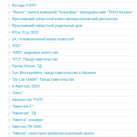
Янтарь УЧПП
"Ярило", группа компаний "Трансфер", брендовое имя "ТEKO-Казань"
Ярославский областной кожно-венерологический диспансер
Ярославский областной родильный дом
Ютэс Лтд, ООО
24, телевизионный канал новостей
"555"
"ARD", кадровое агентство
"DTZ". Представительство
Panda-House, ТД
Sun Microsystems, представительство в Украине
"Sy-Lab GmbH". Представительство
А-Кваттро, ООО
"Абес"
Авалонторг ТЧУП
"Авантаж-С"
"Авантаж", ТД
"Авента", концерн
Авентин ПК ООО
"Авитек", санаторно-реабилитационный центр