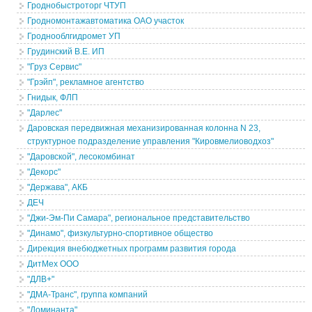
Гроднобыстроторг ЧТУП
Гродномонтажавтоматика ОАО участок
Гроднооблгидромет УП
Грудинский В.Е. ИП
"Груз Сервис"
"Грэйп", рекламное агентство
Гнидык, ФЛП
"Дарлес"
Даровская передвижная механизированная колонна N 23,
структурное подразделение управления "Кировмелиоводхоз"
"Даровской", лесокомбинат
"Декорс"
"Держава", АКБ
ДЕЧ
"Джи-Эм-Пи Самара", региональное представительство
"Динамо", физкультурно-спортивное общество
Дирекция внебюджетных программ развития города
ДитМех ООО
"ДЛВ+"
"ДМА-Транс", группа компаний
"Доминанта"