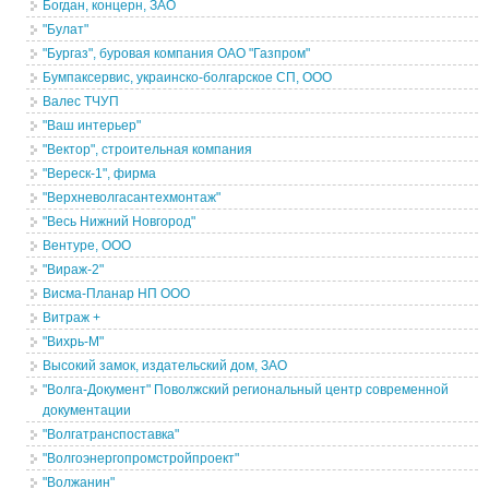
Богдан, концерн, ЗАО
"Булат"
"Бургаз", буровая компания ОАО "Газпром"
Бумпаксервис, украинско-болгарское СП, ООО
Валес ТЧУП
"Ваш интерьер"
"Вектор", строительная компания
"Вереск-1", фирма
"Верхневолгасантехмонтаж"
"Весь Нижний Новгород"
Вентуре, ООО
"Вираж-2"
Висма-Планар НП ООО
Витраж +
"Вихрь-М"
Высокий замок, издательский дом, ЗАО
"Волга-Документ" Поволжский региональный центр современной
документации
"Волгатранспоставка"
"Волгоэнергопромстройпроект"
"Волжанин"