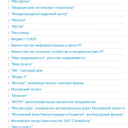
"Мегафлон"
"Медицинские оптические технологии"
"Международный кадровый центр"
"Металл"
"Метан"
"Метелица"
Мидвест СООО
Министерство информатизации и связи РТ
Министерство сельского хозяйства и продовольствия РТ
"Мир недвижимости", агенство недвижимости
"Мир печати"
"МК", торговый дом
"Модус-2"
"Молоко", производственно-торговая фирма
Моломский лесхоз
"Монолит"
"МОПР", многопрофильное проектное предприятие
"Мосавтодор", управление автомобильных дорог Московской области
"Московский Банк Реконструкции и Развития", волгоградский филиал
Московское представительство ЗАО "Сибкабель"
"Мостотрест"