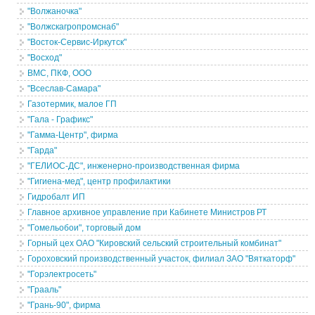
"Волжаночка"
"Волжскагропромснаб"
"Восток-Сервис-Иркутск"
"Восход"
ВМС, ПКФ, ООО
"Всеслав-Самара"
Газотермик, малое ГП
"Гала - Графикс"
"Гамма-Центр", фирма
"Гарда"
"ГЕЛИОС-ДС", инженерно-производственная фирма
"Гигиена-мед", центр профилактики
Гидробалт ИП
Главное архивное управление при Кабинете Министров РТ
"Гомельобои", торговый дом
Горный цех ОАО "Кировский сельский строительный комбинат"
Гороховский производственный участок, филиал ЗАО "Вяткаторф"
"Горэлектросеть"
"Грааль"
"Грань-90", фирма