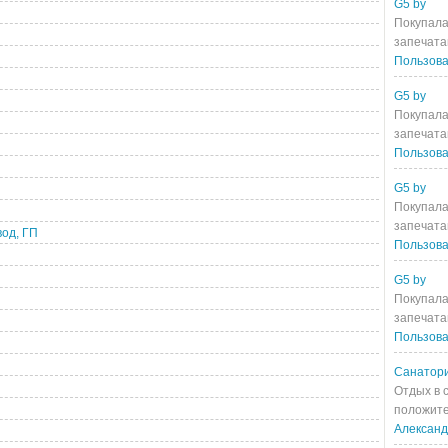
G5 by
Покупала
запечата
Пользова
G5 by
Покупала
запечата
Пользова
G5 by
Покупала
запечата
од, ГП
Пользова
G5 by
Покупала
запечата
Пользова
Санатори
Отдых в 
положите
Алексан