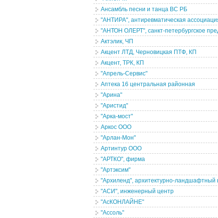
Ансамбль песни и танца ВС РБ
"АНТИРА", антиревматическая ассоциаци
"АНТОН ОЛЕРТ", санкт-петербургское пр
Актэлик, ЧП
Акцент ЛТД, Черновицкая ПТФ, КП
Акцент, ТРК, КП
"Апрель-Сервис"
Аптека 16 центральная районная
"Арина"
"Аристид"
"Арка-мост"
Аркос ООО
"Арлан-Мон"
Артинтур ООО
"АРТКО", фирма
"Артэксим"
"Архиленд", архитектурно-ландшафтный 
"АСИ", инженерный центр
"АсКОНЛАЙНЕ"
"Ассоль"