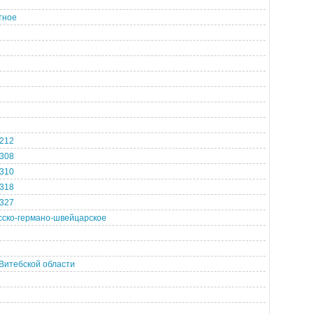
тное
 212
 308
 310
 318
 327
ско-германо-швейцарское
Витебской области