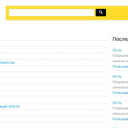
После
G5 by
Покупала
запечата
 общества
Пользова
G5 by
Покупала
запечата
Пользова
G5 by
кций (ЯЗСК)
Покупала
запечата
Пользова