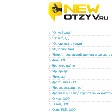
"Юнис Волга"
"Юрвеc", ТД
"Юридические услуги"
"Я", корпорация
"Якорь", ярославский филиал страхового
Янка ООО
Яранское райпо
"ЯрКерхер"
"Ярмарка"
Яроптшина ООО
"Ярославлькондитер"
Ярославский завод строительных констру
Ю-Ком, ООО
Ю.Ком, ООО
Ювис, ПКП, ООО