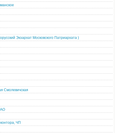
рманское
орусский Экзархат Московского Патриархата )
ая Смолевичская
ОАО
 контора, ЧП