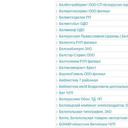
БелИнтерМаркет ООО СП белорусско-ге
Белкантонсервис ООО филиал
Белметизделие ПП
Белметсбыт ОДО
Белмикоф ОДО
Белорусская Православная Церковь ( Бел
Белпочта РУП филиал
Белснабэнерго ЗАО
Белстар-Сервис ООО
Белтелеком РУП филиал
Белэксимгарант-Брест
БерлиоГомель ООО филиал
Библиотека 7 районная
Библиотека им.М.Богдановича центральн
Бит ЧУП
Белорусские Обои, ТД. ЧП
Беловодский комбинат хлебопродуктов, 
Белопольская типография, ЗАО
Битек, Белопольская товарно-экспортная
БОАМЛ областное Витебское ЧУП