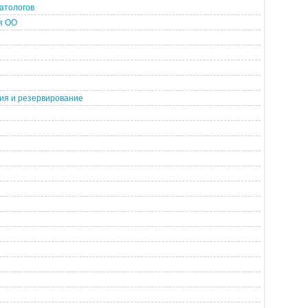
атологов
я ОО
ия и резервирование