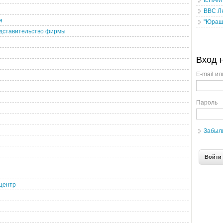
ILHAM M
ВВС Л
я
"Юраш
едставительство фирмы
Вход 
E-mail ил
Пароль
Забыл
центр