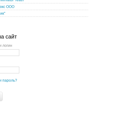
iniatur Teatri
юкс ООО
ик"
на сайт
и логин
и пароль?