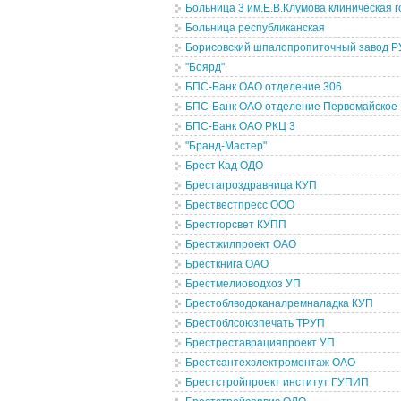
Больница 3 им.Е.В.Клумова клиническая 
Больница республиканская
Борисовский шпалопропиточный завод 
"Боярд"
БПС-Банк ОАО отделение 306
БПС-Банк ОАО отделение Первомайское
БПС-Банк ОАО РКЦ 3
"Бранд-Мастер"
Брест Кад ОДО
Брестагроздравница КУП
Брествестпресс ООО
Брестгорсвет КУПП
Брестжилпроект ОАО
Бресткнига ОАО
Брестмелиоводхоз УП
Брестоблводоканалремналадка КУП
Брестоблсоюзпечать ТРУП
Брестреставрацияпроект УП
Брестсантехэлектромонтаж ОАО
Брестстройпроект институт ГУПИП