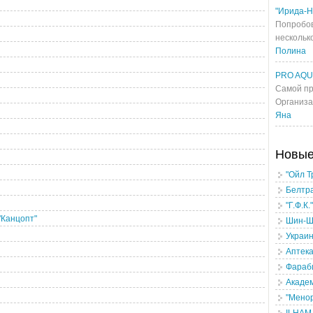
"Ирида-Н
Попробов
несколько
Полина
PRO AQ
Самой пр
Организа
Яна
Новы
"Ойл Т
Белтр
"Г.Ф.К
"Канцопт"
Шин-Ш
Украи
Аптека
Фараб
Академ
"Мено