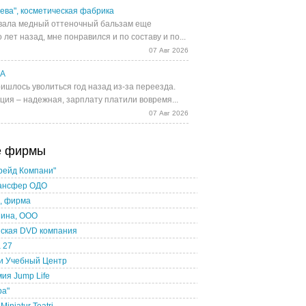
ева", косметическая фабрика
ала медный оттеночный бальзам еще
 лет назад, мне понравился и по составу и по...
07 Авг 2026
UA
ишлось уволиться год назад из-за переезда.
ция – надежная, зарплату платили вовремя...
07 Авг 2026
е фирмы
рейд Компани"
ансфер ОДО
.", фирма
ина, ООО
нская DVD компания
 27
и Учебный Центр
ия Jump Life
ра"