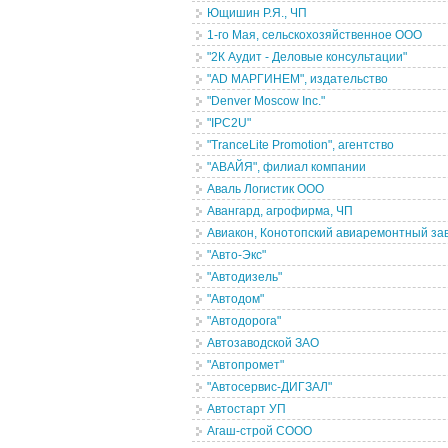
Ющишин Р.Я., ЧП
1-го Мая, сельскохозяйственное ООО
"2К Аудит - Деловые консультации"
"AD МАРГИНЕМ", издательство
"Denver Moscow Inc."
"IPC2U"
"TranceLite Promotion", агентство
"АВАЙЯ", филиал компании
Аваль Логистик ООО
Авангард, агрофирма, ЧП
Авиакон, Конотопский авиаремонтный зав
"Авто-Экс"
"Автодизель"
"Автодом"
"Автодорога"
Автозаводской ЗАО
"Автопромет"
"Автосервис-ДИГЗАЛ"
Автостарт УП
Агаш-строй СООО