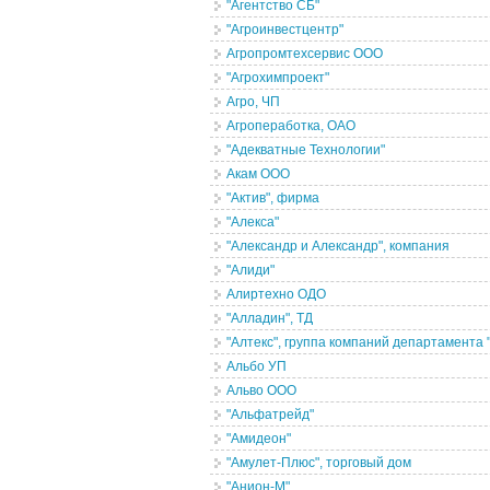
"Агентство СБ"
"Агроинвестцентр"
Агропромтехсервис ООО
"Агрохимпроект"
Агро, ЧП
Агропеработка, ОАО
"Адекватные Технологии"
Акам ООО
"Актив", фирма
"Алекса"
"Александр и Александр", компания
"Алиди"
Алиртехно ОДО
"Алладин", ТД
"Алтекс", группа компаний департамента 
Альбо УП
Альво ООО
"Альфатрейд"
"Амидеон"
"Амулет-Плюс", торговый дом
"Анион-М"