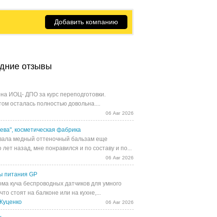
Добавить компанию
дние отзывы
на ИОЦ- ДПО за курс переподготовки.
том осталась полностью довольна....
06 Авг 2026
ева", косметическая фабрика
ала медный оттеночный бальзам еще
 лет назад, мне понравился и по составу и по...
06 Авг 2026
ы питания GP
ома куча беспроводных датчиков для умного
 что стоят на балконе или на кухне,...
Куценко
06 Авг 2026