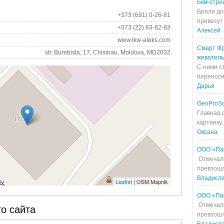
Бкм-стро
Брали до
+373 (691) 0-26-81
привезут 
+373 (22) 83-82-83
Алексей
www.lkw-aleks.com
Смарт Фр
str. Burebista, 17, Chisinau, Moldova, MD2032
жевател
С ними с
переносит
Дарья
GeoProS
Главная 
картинку,
Оксана
ООО «Па
Отмечали
превзошл
Владисл
Leaflet
| OSM Mapnik
ООО «Па
Отмечали
о сайта
превзошл