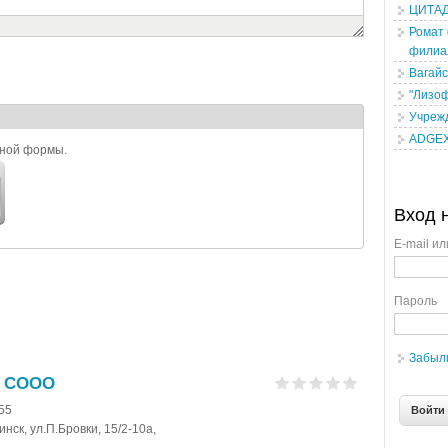
ЦИТА
Ромат
филиа
Вагай
"Лизо
Учреж
ADGE
ьной формы.
Вход 
E-mail ил
Пароль
Забыл
н СООО
-55
нск, ул.П.Бровки, 15/2-10а,