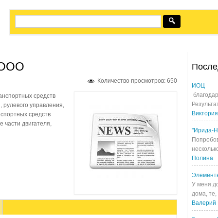
 ООО
После
Количество просмотров: 650
ИОЦ
благодар
анспортных средств
Результа
, рулевого управления,
Виктория
нспортных средств
е части двигателя,
"Ирида-Н
Попробов
несколько
Полина
Элемент
У меня д
дома, те,
Валерий 