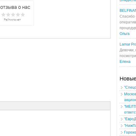
Владисл
BELFINA
Спасибо 
оператив
процедур
Ольга
Lamar Pro
Девочки, 
посмотрит
Елена
Новы
"Спецс
Москов
акцио
"МЕЛТ
ответ
"Евро
"НижП
Горохо