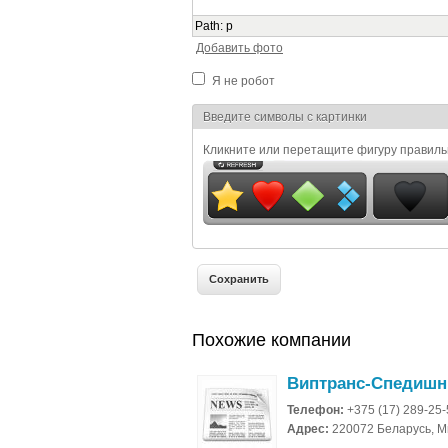
Path
:
p
Добавить фото
Я не робот
Я спамер
Введите символы с картинки
Кликните или перетащите фигуру правил
Похожие компании
Виптранс-Спедиш
Телефон:
+375 (17) 289-25
Адрес:
220072 Беларусь, Ми