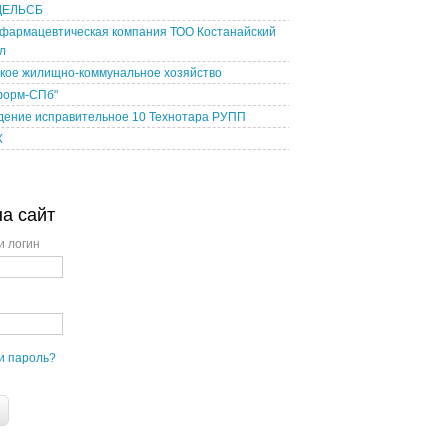
ДЕЛЬСБ
 фармацевтическая компания ТОО Костанайский
л
ское жилищно-коммунальное хозяйство
форм-СПб"
дение исправительное 10 Технотара РУПП
X
на сайт
и логин
и пароль?