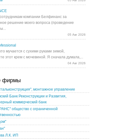
ав
05 Авг 2026
NCE
сотрудникам компании Белфинанс за
ное решение моего вопроса (проведение
ы...
05 Авг 2026
fessional
кто мучается с сухими руками зимой,
е этот крем с мочевиной. Я сначала думала,...
04 Авг 2026
е фирмы
тальконструкция", монтажное управление
ский Банк Реконструкции и Развития,
нерный коммерческий банк
РАНС" общество с ограниченной
ственностью
Дом"
ан"
ва Л.К. ИП