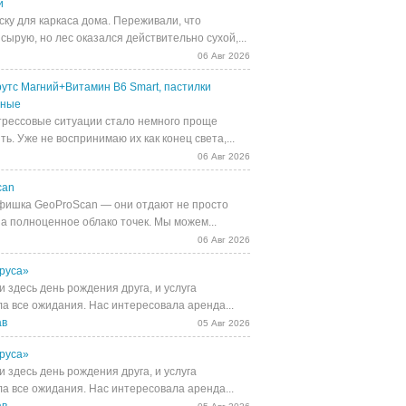
й
ску для каркаса дома. Переживали, что
сырую, но лес оказался действительно сухой,...
06 Авг 2026
утс Магний+Витамин В6 Smart, пастилки
ьные
трессовые ситуации стало немного проще
ь. Уже не воспринимаю их как конец света,...
06 Авг 2026
can
фишка GeoProScan — они отдают не просто
 а полноценное облако точек. Мы можем...
06 Авг 2026
руса»
 здесь день рождения друга, и услуга
а все ожидания. Нас интересовала аренда...
ав
05 Авг 2026
руса»
 здесь день рождения друга, и услуга
а все ожидания. Нас интересовала аренда...