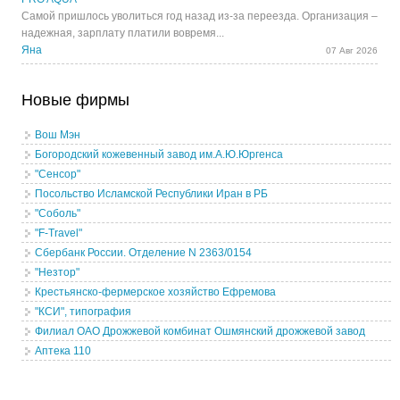
Самой пришлось уволиться год назад из-за переезда. Организация –
надежная, зарплату платили вовремя...
Яна
07 Авг 2026
Новые фирмы
Вош Мэн
Богородский кожевенный завод им.А.Ю.Юргенса
"Сенсор"
Посольство Исламской Республики Иран в РБ
"Соболь"
"F-Travel"
Сбербанк России. Отделение N 2363/0154
"Незтор"
Крестьянско-фермерское хозяйство Ефремова
"КСИ", типография
Филиал ОАО Дрожжевой комбинат Ошмянский дрожжевой завод
Аптека 110