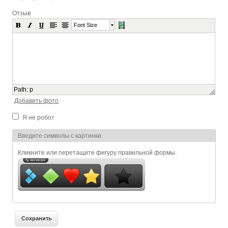
Отзыв
Font Size
Path
:
p
Добавить фото
Я не робот
Я спамер
Введите символы с картинки
Кликните или перетащите фигуру правильной формы.