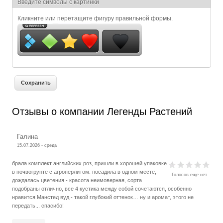
Я спамер
Введите символы с картинки
Кликните или перетащите фигуру правильной формы.
Отзывы о компании Легенды Растений
Галина
15.07.2026 - среда
брала комплект английских роз, пришли в хорошей упаковке
в почвогрунте с агроперлитом. посадила в одном месте,
Голосов еще нет
дождалась цветения - красота неимоверная, сорта
подобраны отлично, все 4 кустика между собой сочетаются, особенно
нравится Манстед вуд - такой глубокий оттенок… ну и аромат, этого не
передать... спасибо!