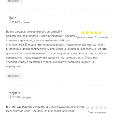
ответить
Дина
11.06.2026 - четверг
Брала саженцы земляники ремонтантной и
крыжовника бесшипного. Розетки земляники пришли
Средняя оценка:
5
(
1
оценка)
с живым сердечком, корни мочковатые, субстрат
слегка влажный, видно, что не пересушивали. Крыжовник двухлетка, побеги
вызревшие, почки распределены равномерно, шипов действительно нет, что
для меня было принципиально. После получения прикопала в тени, чтобы не
перегрелись, через неделю высадила на постоянное место. Упаковка
удобная: каждый саженец в отдельном пакете, подписан, ничего не
перепутано.
ответить
Марина
19.05.2026 - вторник
В этом году решила обновить цветник и заказала гортензию
метельчатую Бобо. Всё пришло в целости. Корневая
Голосов еще нет