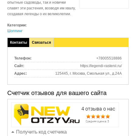
опытные садоводы, так и новички
славят эти растения, возводя им хвалу,
создавая легенды о их великолепии.
Категории:
Шоппинг
Контакты
Связаться
(активная
вкладка)
Телефон:
+78005518886
Сайт:
https://legendi-rastenii.ru/
Адрес:
125445, г. Москва, Смольная ул., д.24А
Счетчик отзывов для вашего сайта
Получить код счетчика