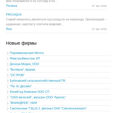
мне понравился и по составу и по...
Полина
07 Авг 2026
PRO AQUA
Самой пришлось уволиться год назад из-за переезда. Организация –
надежная, зарплату платили вовремя...
Яна
07 Авг 2026
Новые фирмы
Парикмахерская Мечта
Ремстроймонтаж, КП
Донецк-Медиа, ООО
"Волброк", фирма
"ОСТРОВ"
Бубновский сельскохозяйственный ПК
"Пи Эс Дизайн"
Юнайтед Компани ООО СП
"1000 мелочей", магазин ООО "Ариэль"
"ВНИИДРЕВ", НИИ
Смоленская ТЭЦ N 2, филиал ОАО "Смоленскэнерго"