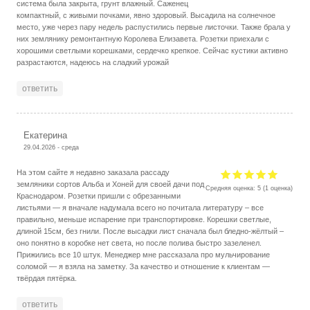
система была закрыта, грунт влажный. Саженец
компактный, с живыми почками, явно здоровый. Высадила на солнечное
место, уже через пару недель распустились первые листочки. Также брала у
них землянику ремонтантную Королева Елизавета. Розетки приехали с
хорошими светлыми корешками, сердечко крепкое. Сейчас кустики активно
разрастаются, надеюсь на сладкий урожай
ответить
Екатерина
29.04.2026 - среда
На этом сайте я недавно заказала рассаду
земляники сортов Альба и Хоней для своей дачи под
Средняя оценка:
5
(
1
оценка)
Краснодаром. Розетки пришли с обрезанными
листьями — я вначале надумала всего но почитала литературу – все
правильно, меньше испарение при транспортировке. Корешки светлые,
длиной 15см, без гнили. После высадки лист сначала был бледно-жёлтый –
оно понятно в коробке нет света, но после полива быстро зазеленел.
Прижились все 10 штук. Менеджер мне рассказала про мульчирование
соломой — я взяла на заметку. За качество и отношение к клиентам —
твёрдая пятёрка.
ответить