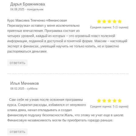
Дарья Бражникова
04.08.2025 - понедельник
Курс Максима Темченко «Финансовая
Перезагрузка» оставил у меня исключительно
Средняя оценка:
5
(
1
оценка)
приятные впечатления. Программа состоит из
четырех уровней, каждый из которых – это огромный пласт полезной
информации, поданной в доступной и понятной форме. Максим – настоящий
эксперт в финансах, умеющий научить не только копить, но и грамотно
распоряжаться деньгами.
ответить
Илья Мечников
08.02.2025 - суббота
Сам себя не узнаю после освоения программы
курса. Сократил расходы, избавился от ненужного
Средняя оценка:
5
(
1
оценка)
хлама дома, начал откладывать и создал
финансовую подушку безопасности.Жаль, что этому не учат еще в школе.
Финансовую независимость могли бы приобретать гораздо раньше.
ответить