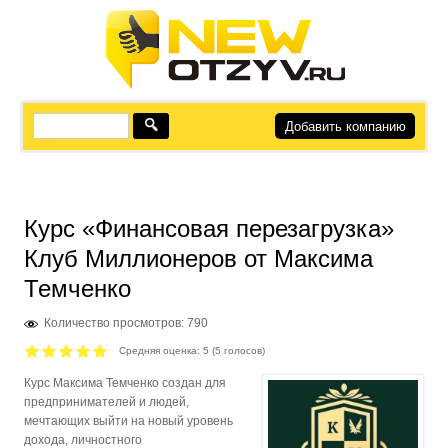
Добавить компанию
Курс «Финансовая перезагрузка»
Клуб Миллионеров от Максима
Темченко
Количество просмотров: 790
Средняя оценка:
5
(
5
голосов)
Курс Максима Темченко создан для
предпринимателей и людей,
мечтающих выйти на новый уровень
дохода, личностного