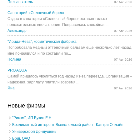
Пользователь
07 Авг 2026
Санаторий «Солнечный берег»
Отдых в санатории «Солнечный берег» оставил только
положительные впечатления. Понравилась спокойная...
Александр
07 Авг 2026
"Ирида-Нева", косметическая фабрика
Попробовала медный оттеночный бальзам еще несколько лет назад,
мне понравился и по составу и по...
Полина
07 Авг 2026
PRO AQUA
Самой пришлось уволиться год назад из-за переезда. Организация –
надежная, зарплату платили вовремя...
Яна
07 Авг 2026
Новые фирмы
"Риком", ИП Букин Е.Н.
Безлимитный интерент Всеволожский район - Кантри Онлайн
Универскооп Дондушень
Бриг, ОАО