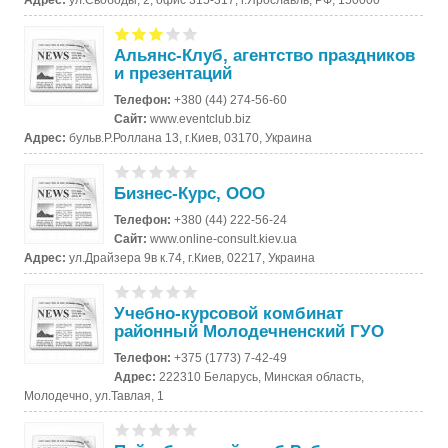
Альянс-Клуб, агентство праздников
и презентаций
Телефон:
+380 (44) 274-56-60
Сайт:
www.eventclub.biz
Адрес:
бульв.Р.Роллана 13, г.Киев, 03170, Украина
Бизнес-Курс, ООО
Телефон:
+380 (44) 222-56-24
Сайт:
www.online-consult.kiev.ua
Адрес:
ул.Драйзера 9в к.74, г.Киев, 02217, Украина
Учебно-курсовой комбинат
районный Молодечненский ГУО
Телефон:
+375 (1773) 7-42-49
Адрес:
222310 Беларусь, Минская область,
Молодечно, ул.Тавлая, 1