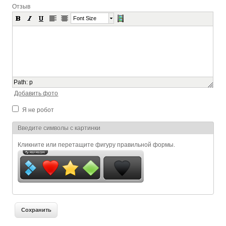
Отзыв
Font Size
Path
:
p
Добавить фото
Я не робот
Я спамер
Введите символы с картинки
Кликните или перетащите фигуру правильной формы.