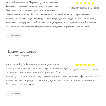
Курс «Финансовая Перезагрузка» Максима
Темченко реально учит управлять деньгами!
Средняя оценка:
5
(
1
оценка)
Оказалось, что даже «простые» вещи —
планирование, подсчёт, составление стратегий — могут кардинально
изменить финансовую картину. А команда курса всегда рядом: подскажет,
направит, поддержит. Мой бизнес уже уверенно выходит на новый уровень.
Это не просто слова — это реальные результаты работы по системе.
ответить
Кирилл Евстратьев
24.02.2026 - вторник
Участие в Клубе Миллионеров кардинально
изменило моё мировоззрение и уровень мотивации.
Средняя оценка:
5
(
1
оценка)
Если ранее наша компания обслуживала 1–2
клиента, то сейчас спрос на услуги превысил возможности: сформировалась
значительная очередь, что мы вынуждены отказывать новым заказчикам.
Это просто невероятно!
ответить