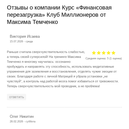
Отзывы о компании Курс «Финансовая
перезагрузка» Клуб Миллионеров от
Максима Темченко
Виктория Исаева
15.07.2026 - среда
Раньше считала сверхчувствительность слабостью,
а теперь своей суперсилой! На тренинге Максима
Средняя оценка:
5
(
1
оценка)
Темченко я многому научилась: осознанно
пробуждать и направлять эту способность, использовать медитативные
упражнения для заземления и восстановления, отделять чужие эмоции от
своих. Благодаря работе с личной Матрицей я убрала установки „не
чувствуй“, а контроль над работой мозга помог избавиться от тревожности.
Теперь сверхчувствительность мой проводник, а не проблема!
ответить
Олег Никитин
28.02.2026 - суббота