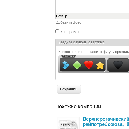
Path
:
p
Добавить фото
Я не робот
Я спамер
Введите символы с картинки
Кликните или перетащите фигуру правил
Похожие компании
Верхнерогачикски
райпотребсоюза, К