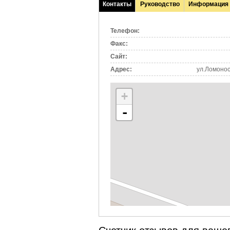
Контакты
Руководство
Информация
(активная
вкладка)
Телефон:
Факс:
Сайт:
Адрес:
ул.Ломонос
+
-