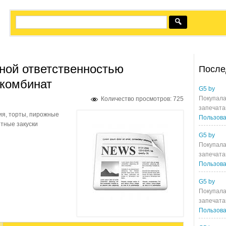
ной ответственностью
После
окомбинат
G5 by
Покупала
Количество просмотров: 725
запечата
ия, торты, пирожные
Пользова
нтные закуски
G5 by
Покупала
запечата
Пользова
G5 by
Покупала
запечата
Пользова