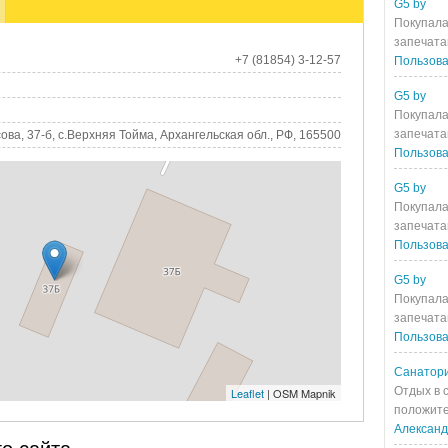
G5 by
Покупала
запечата
+7 (81854) 3-12-57
Пользова
G5 by
Покупала
запечата
ова, 37-б, с.Верхняя Тойма, Архангельская обл., РФ, 165500
Пользова
G5 by
Покупала
запечата
Пользова
G5 by
Покупала
запечата
Пользова
Санатори
Отдых в 
Leaflet
| OSM Mapnik
положите
Алексан