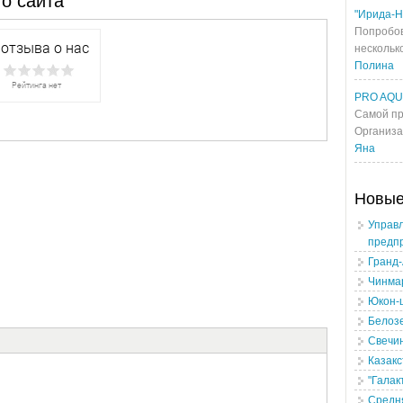
о сайта
"Ирида-Н
Попробов
несколько
Полина
PRO AQ
Самой пр
Организа
Яна
Новы
Управл
предп
Гранд
Чинма
Юкон-
Белоз
Свечи
Казакс
"Галак
Средн