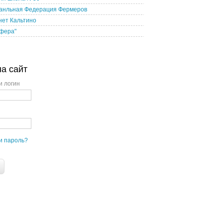
анльная Федерация Фермеров
нет Кальтино
сфера"
на сайт
и логин
и пароль?