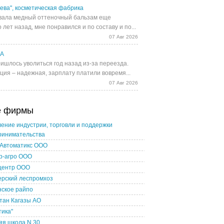
ева", косметическая фабрика
ала медный оттеночный бальзам еще
 лет назад, мне понравился и по составу и по...
07 Авг 2026
UA
ишлось уволиться год назад из-за переезда.
ция – надежная, зарплату платили вовремя...
07 Авг 2026
е фирмы
ение индустрии, торговли и поддержки
ринимательства
-Автоматикс ООО
р-агро ООО
центр ООО
ерский леспромхоз
нское райпо
тан Кагазы АО
тика"
яя школа N 30