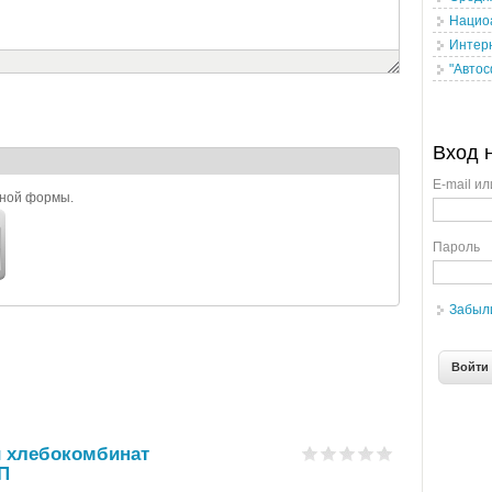
Нацио
Интер
"Авто
Вход 
E-mail ил
ьной формы.
Пароль
Забыл
й хлебокомбинат
П