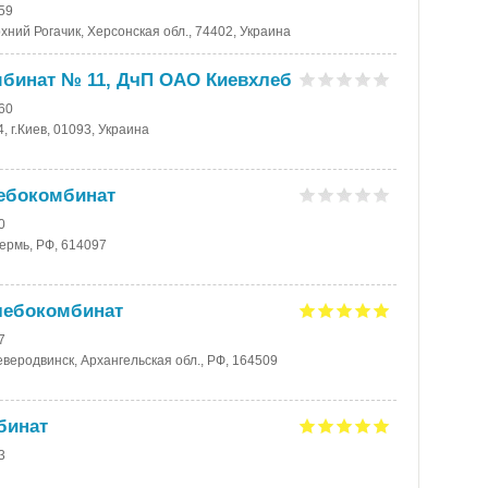
-59
рхний Рогачик, Херсонская обл., 74402, Украина
мбинат № 11, ДчП ОАО Киевхлеб
-60
, г.Киев, 01093, Украина
лебокомбинат
0
Пермь, РФ, 614097
лебокомбинат
7
Северодвинск, Архангельская обл., РФ, 164509
бинат
3