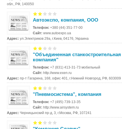
обл., РФ, 140050
Автоэкспо, компания, ООО
Телефон:
+380 (44) 351-77-00
Сайт:
www.autoexpo.ua
Адрес:
ул.Электриков 29а, г.Киев, 04176, Украина
"Объединенная станкостроительная
компания"
Телефон:
+7 (831) 413-31-73 мобильный
Сайт:
http://www.exen.ru
Адрес:
пр-т Гагарина, 168, офис 401, г.Нижний Новгород, РФ, 603009
"Пневмосистема", компания
Телефон:
+7 (495) 739-13-35
Сайт:
http://www.airsystem.ru
Адрес:
Черницынский пр-д, 3, г.Москва, РФ, 107241
"Компания Славич"