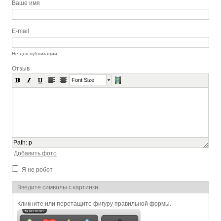
Ваше имя
E-mail
Не для публикации
Отзыв
Font Size
Path
:
p
Добавить фото
Я не робот
Я спамер
Введите символы с картинки
Кликните или перетащите фигуру правильной формы.