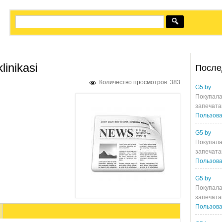
inikasi
После
Количество просмотров: 383
G5 by
Покупала
запечата
Пользова
G5 by
Покупала
запечата
Пользова
G5 by
Покупала
запечата
Пользова