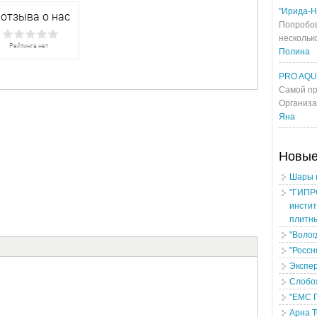
"Ирида-Н
Попробов
несколько
Полина
PRO AQ
Самой пр
Организа
Яна
Новы
Шары 
"ГИПР
инстит
плитн
"Волог
"Россн
Экспе
Слобо
"ЕМС 
Арна 