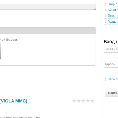
Нацио
Айыл 
Тюмен
Градст
ьной формы.
Вход 
E-mail ил
Пароль
Забыл
 (VIOLA MMC)
4