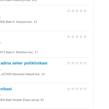
1106 Baki Azadliq prosp. 189
3
1000 Baki H. Haciyev kuc. 12
0
1072 Baki K. Rehimov kuc. 17
 adina seher poliklinikasi
5
, AZ7000 Naxcivan Ataturk kuc. 14
inikasi
3
1000 Baki Heyder Eliyev prosp. 87