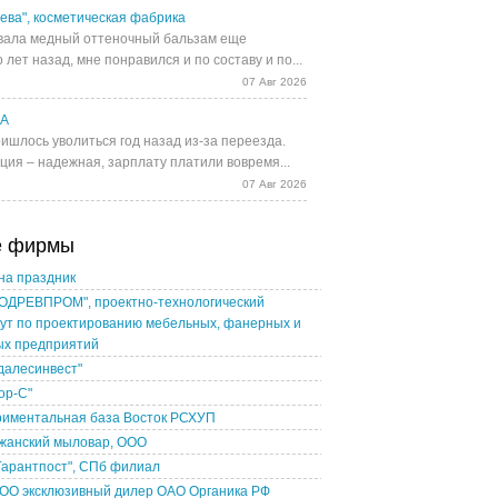
ева", косметическая фабрика
ала медный оттеночный бальзам еще
 лет назад, мне понравился и по составу и по...
07 Авг 2026
UA
ишлось уволиться год назад из-за переезда.
ция – надежная, зарплату платили вовремя...
07 Авг 2026
е фирмы
на праздник
ОДРЕВПРОМ", проектно-технологический
ут по проектированию мебельных, фанерных и
ых предприятий
далесинвест"
ор-С"
риментальная база Восток РСХУП
жанский мыловар, ООО
Гарантпост", СПб филиал
ТОО эксклюзивный дилер ОАО Органика РФ