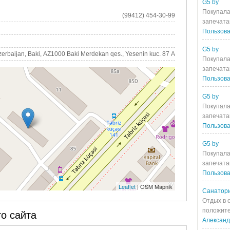
G5 by
Покупала
(99412) 454-30-99
запечата
Пользова
G5 by
zerbaijan, Baki, AZ1000 Baki Merdekan qes., Yesenin kuc. 87 A
Покупала
запечата
Пользова
G5 by
Покупала
запечата
Пользова
G5 by
Покупала
запечата
Пользова
Leaflet
| OSM Mapnik
Санатори
Отдых в 
положите
о сайта
Алексан