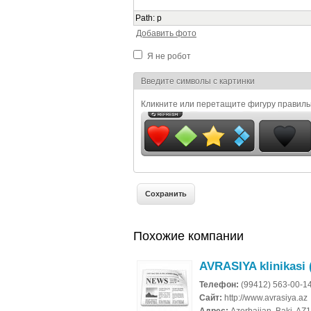
Path
:
p
Добавить фото
Я не робот
Я спамер
Введите символы с картинки
Кликните или перетащите фигуру правил
Похожие компании
AVRASIYA klinikasi
Телефон:
(99412) 563-00-1
Сайт:
http://www.avrasiya.az