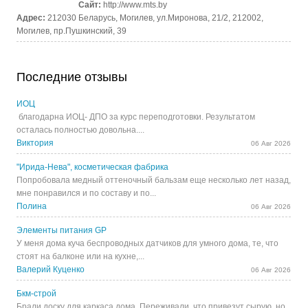
Сайт:
http://www.mts.by
Адрес:
212030 Беларусь, Могилев, ул.Миронова, 21/2, 212002,
Могилев, пр.Пушкинский, 39
Последние отзывы
ИОЦ
благодарна ИОЦ- ДПО за курс переподготовки. Результатом
осталась полностью довольна....
Виктория
06 Авг 2026
"Ирида-Нева", косметическая фабрика
Попробовала медный оттеночный бальзам еще несколько лет назад,
мне понравился и по составу и по...
Полина
06 Авг 2026
Элементы питания GP
У меня дома куча беспроводных датчиков для умного дома, те, что
стоят на балконе или на кухне,...
Валерий Куценко
06 Авг 2026
Бкм-строй
Брали доску для каркаса дома. Переживали, что привезут сырую, но