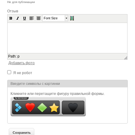
Не для публикации
Отзыв
Font Size
Path
:
p
Добавить фото
Я не робот
Я спамер
Введите символы с картинки
Кликните или перетащите фигуру правильной формы.