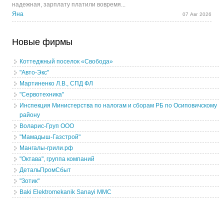
надежная, зарплату платили вовремя...
Яна
07 Авг 2026
Новые фирмы
Коттеджный поселок «Свобода»
"Авто-Экс"
Мартиненко Л.В., СПД ФЛ
"Сервотехника"
Инспекция Министерства по налогам и сборам РБ по Осиповичскому
району
Воларис-Груп ООО
"Мамадыш-Газстрой"
Мангалы-грили.рф
"Октава", группа компаний
ДетальПромСбыт
"Зотик"
Baki Elektromekanik Sanayi MMC