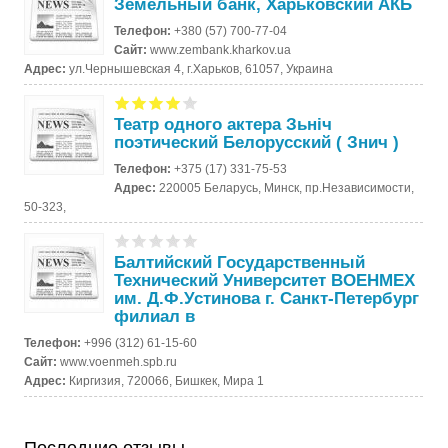
Земельный банк, Харьковский АКБ
Телефон:
+380 (57) 700-77-04
Сайт:
www.zembank.kharkov.ua
Адрес:
ул.Чернышевская 4, г.Харьков, 61057, Украина
Театр одного актера Зьнiч
поэтический Белорусский ( Знич )
Телефон:
+375 (17) 331-75-53
Адрес:
220005 Беларусь, Минск, пр.Независимости,
50-323,
Балтийский Государственный
Технический Университет ВОЕНМЕХ
им. Д.Ф.Устинова г. Санкт-Петербург
филиал в
Телефон:
+996 (312) 61-15-60
Сайт:
www.voenmeh.spb.ru
Адрес:
Киргизия, 720066, Бишкек, Мира 1