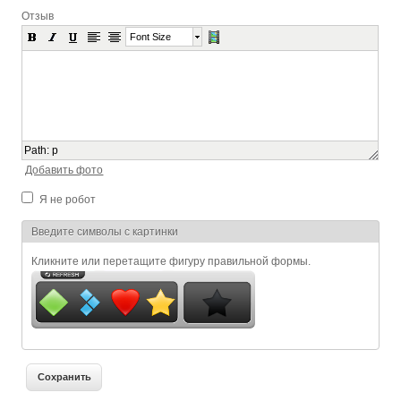
Отзыв
Font Size
Path
:
p
Добавить фото
Я не робот
Я спамер
Введите символы с картинки
Кликните или перетащите фигуру правильной формы.