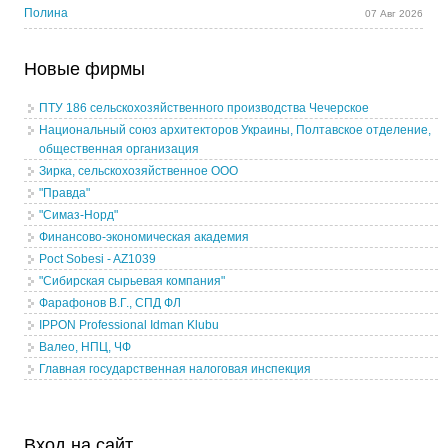
Полина
07 Авг 2026
Новые фирмы
ПТУ 186 сельскохозяйственного производства Чечерское
Национальный союз архитекторов Украины, Полтавское отделение,
общественная организация
Зирка, сельскохозяйственное ООО
"Правда"
"Симаз-Норд"
Финансово-экономическая академия
Poct Sobesi - AZ1039
"Сибирская сырьевая компания"
Фарафонов В.Г., СПД ФЛ
IPPON Professional Idman Klubu
Валео, НПЦ, ЧФ
Главная государственная налоговая инспекция
Вход на сайт