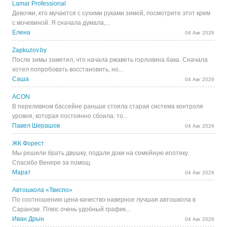
Lamar Professional
Девочки, кто мучается с сухими руками зимой, посмотрите этот крем
с мочевиной. Я сначала думала,...
Елена
04 Авг 2026
Zapkuzov.by
После зимы заметил, что начала ржаветь горловина бака. Сначала
хотел попробовать восстановить, но...
Саша
04 Авг 2026
ACON
В переливном бассейне раньше стояла старая система контроля
уровня, которая постоянно сбоила: то...
Павел Шерашов
04 Авг 2026
ЖК Форест
Мы решили брать двушку, подали доки на семейную ипотеку.
Спасибо Венере за помощ
Марат
04 Авг 2026
Автошкола «Твиспо»
По соотношению цена-качество наверное лучшая автошкола в
Саранске. Плюс очень удобный график...
Иван Дрын
04 Авг 2026