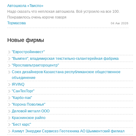
Автошкола «Твиспо»
Надо сказать что неплохая автошкола. Всё устроило на все 100.
Понравилось очень короче говоря
Тормасова
04 Авг 2026
Новые фирмы
"Евростройинвест"
"Вымпел", владимирская текстильно-галантерейная фабрика
"Ярославльтрактороцентр"
Союз дизайнеров Казахстана республиканское общественное
объединение
IRVINQ
"СанТехТорг"
"Карбо-пак"
"Корона Поволжья"
Деловой металл ООО
Краснинское райпо
"Бест карс"
Азимут Энерджи Сервисез Геотехника АО Шымкентский филиал