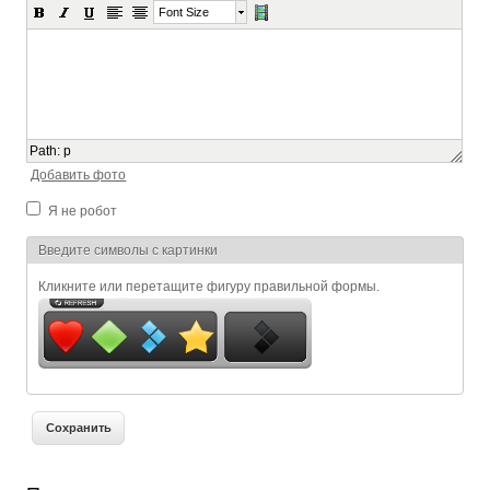
Font Size
Path
:
p
Добавить фото
Я не робот
Я спамер
Введите символы с картинки
Кликните или перетащите фигуру правильной формы.