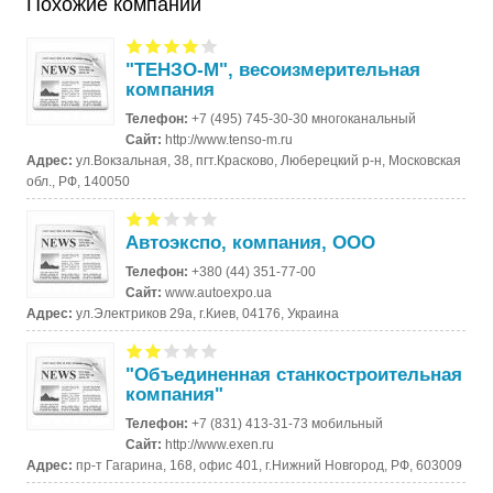
Похожие компании
"ТЕНЗО-М", весоизмерительная
компания
Телефон:
+7 (495) 745-30-30 многоканальный
Сайт:
http://www.tenso-m.ru
Адрес:
ул.Вокзальная, 38, пгт.Красково, Люберецкий р-н, Московская
обл., РФ, 140050
Автоэкспо, компания, ООО
Телефон:
+380 (44) 351-77-00
Сайт:
www.autoexpo.ua
Адрес:
ул.Электриков 29а, г.Киев, 04176, Украина
"Объединенная станкостроительная
компания"
Телефон:
+7 (831) 413-31-73 мобильный
Сайт:
http://www.exen.ru
Адрес:
пр-т Гагарина, 168, офис 401, г.Нижний Новгород, РФ, 603009