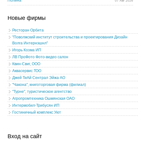
Полина
07 Авг 2026
Новые фирмы
Ресторан Орбита
"Поволжский институт строительства и проектирования Дизайн
Волга Интернэшнл"
Игорь Козма ИП
ЛВ ПроФото Фото-видео салон
Квин-Свиг, ООО
Аквасервис ТОО
Джей ТиАй Сентрал Эйжа АО
"Чакона", книготорговая фирма (филиал)
"Турне", туристическое агентство
Агропромтехника Ошмянская ОАО
Интермобил-Трибусян ИП
Гостиничный комплекс Уют
Вход на сайт