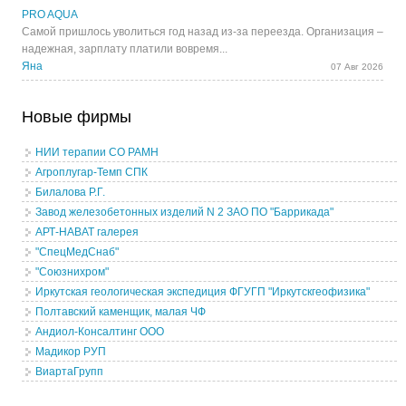
PRO AQUA
Самой пришлось уволиться год назад из-за переезда. Организация –
надежная, зарплату платили вовремя...
Яна
07 Авг 2026
Новые фирмы
НИИ терапии СО РАМН
Агроплугар-Темп СПК
Билалова Р.Г.
Завод железобетонных изделий N 2 ЗАО ПО "Баррикада"
АРТ-НАВАТ галерея
"СпецМедСнаб"
"Союзнихром"
Иркутская геологическая экспедиция ФГУГП "Иркутскгеофизика"
Полтавский каменщик, малая ЧФ
Андиол-Консалтинг ООО
Мадикор РУП
ВиартаГрупп