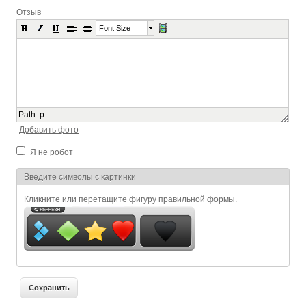
Отзыв
Font Size
Path
:
p
Добавить фото
Я не робот
Я спамер
Введите символы с картинки
Кликните или перетащите фигуру правильной формы.