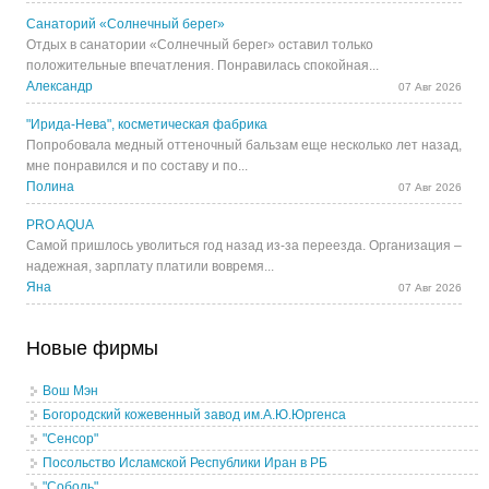
Санаторий «Солнечный берег»
Отдых в санатории «Солнечный берег» оставил только
положительные впечатления. Понравилась спокойная...
Александр
07 Авг 2026
"Ирида-Нева", косметическая фабрика
Попробовала медный оттеночный бальзам еще несколько лет назад,
мне понравился и по составу и по...
Полина
07 Авг 2026
PRO AQUA
Самой пришлось уволиться год назад из-за переезда. Организация –
надежная, зарплату платили вовремя...
Яна
07 Авг 2026
Новые фирмы
Вош Мэн
Богородский кожевенный завод им.А.Ю.Юргенса
"Сенсор"
Посольство Исламской Республики Иран в РБ
"Соболь"