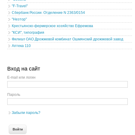
"F-Travel"
Сбербанк России. Отделение N 2363/0154
"Незтор"
Крестьянско-фермерское хозяйство Ефремова
"КСИ", типография
Филиал ОАО Дрожжевой комбинат Ошмянский дрожжевой завод
Аптека 110
Вход на сайт
E-mail или логин
Пароль
Забыли пароль?