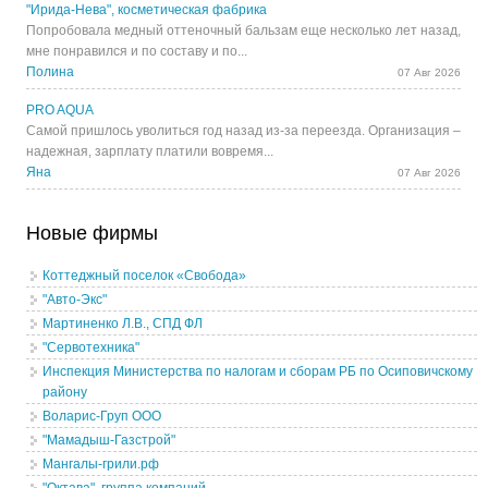
"Ирида-Нева", косметическая фабрика
Попробовала медный оттеночный бальзам еще несколько лет назад,
мне понравился и по составу и по...
Полина
07 Авг 2026
PRO AQUA
Самой пришлось уволиться год назад из-за переезда. Организация –
надежная, зарплату платили вовремя...
Яна
07 Авг 2026
Новые фирмы
Коттеджный поселок «Свобода»
"Авто-Экс"
Мартиненко Л.В., СПД ФЛ
"Сервотехника"
Инспекция Министерства по налогам и сборам РБ по Осиповичскому
району
Воларис-Груп ООО
"Мамадыш-Газстрой"
Мангалы-грили.рф