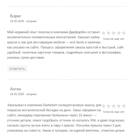
Борис
19.05.2026 - вторник
Мой недавний опыт покупки в компании Дарфарбен оставил
исключительно положительные впечатления. Заказал набор
Голосов еще нет
красок и лак для реставрации мебели — всё было в наличии,
как указано на сайте. Процесс оформления заказа простой и быстрый, сайт
удобный: понятные карточки товаров, подробные описания и фотографии,
указаны сроки доставки.
ответить
Антон
19.05.2026 - вторник
Заказывал в компании Darfarben полиуретановую краску для
покраски металлической беседки на даче. Заказ оформил на
Голосов еще нет
сайте, менеджер перезвонил буквально через 15 минут —
уточнил детали, помог подобрать оттенок по каталогу RAL и даже подсказал,
сколько грунта лучше взять в пару к краске. Посылка пришла через 3 дня,
упакована на совесть: банки в пупырке, ни единой вмятины, этикетки целые.