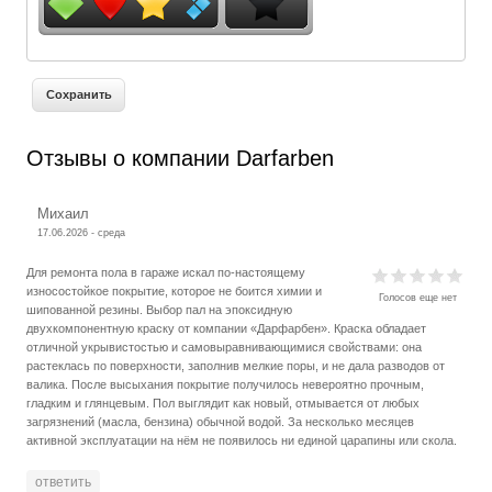
Отзывы о компании Darfarben
Михаил
17.06.2026 - среда
Для ремонта пола в гараже искал по-настоящему
износостойкое покрытие, которое не боится химии и
Голосов еще нет
шипованной резины. Выбор пал на эпоксидную
двухкомпонентную краску от компании «Дарфарбен». Краска обладает
отличной укрывистостью и самовыравнивающимися свойствами: она
растеклась по поверхности, заполнив мелкие поры, и не дала разводов от
валика. После высыхания покрытие получилось невероятно прочным,
гладким и глянцевым. Пол выглядит как новый, отмывается от любых
загрязнений (масла, бензина) обычной водой. За несколько месяцев
активной эксплуатации на нём не появилось ни единой царапины или скола.
ответить