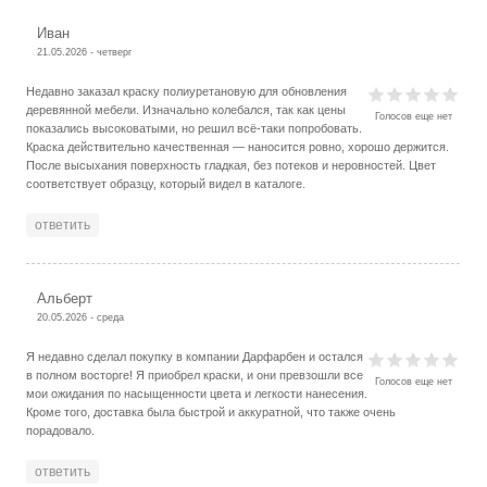
Иван
21.05.2026 - четверг
Недавно заказал краску полиуретановую для обновления
деревянной мебели. Изначально колебался, так как цены
Голосов еще нет
показались высоковатыми, но решил всё-таки попробовать.
Краска действительно качественная — наносится ровно, хорошо держится.
После высыхания поверхность гладкая, без потеков и неровностей. Цвет
соответствует образцу, который видел в каталоге.
ответить
Альберт
20.05.2026 - среда
Я недавно сделал покупку в компании Дарфарбен и остался
в полном восторге! Я приобрел краски, и они превзошли все
Голосов еще нет
мои ожидания по насыщенности цвета и легкости нанесения.
Кроме того, доставка была быстрой и аккуратной, что также очень
порадовало.
ответить