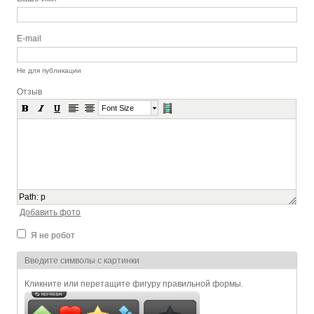
E-mail
Не для публикации
Отзыв
Font Size
Path
:
p
Добавить фото
Я не робот
Я спамер
Введите символы с картинки
Кликните или перетащите фигуру правильной формы.