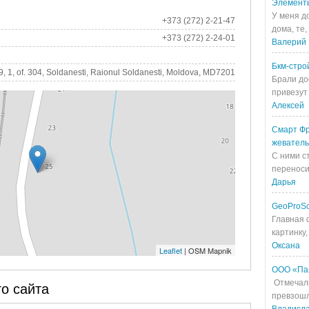
Элемент
У меня д
+373 (272) 2-21-47
дома, те,
+373 (272) 2-24-01
Валерий 
Бкм-стро
9, 1, of. 304, Soldanesti, Raionul Soldanesti, Moldova, MD7201
Брали до
привезут 
Алексей
Смарт Фр
жевател
С ними с
переносит
Дарья
GeoProS
Главная 
картинку,
Оксана
Leaflet
| OSM Mapnik
ООО «Па
Отмечали
о сайта
превзошл