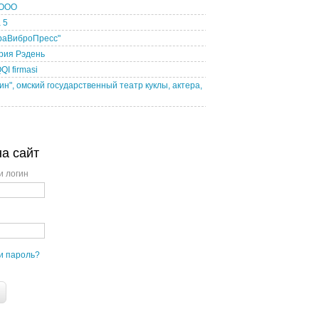
 ООО
 5
раВиброПресс"
рия Рэдень
I firmasi
ин", омский государственный театр куклы, актера,
на сайт
и логин
и пароль?