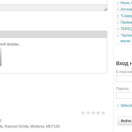
Неон,
Аптека
"Сама
Примэ
TEREQQ
"Арлек
маски
ьной формы.
Вход 
E-mail ил
Пароль
Забыл
2
cnita, Raionul Ocnita, Moldova, MD7100