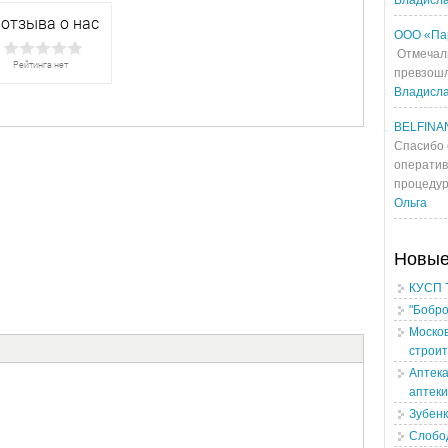
Владисл
ООО «Па
Отмечали
превзошл
Владисл
BELFINA
Спасибо 
оператив
процедур
Ольга
Новы
КУСП 
"Бобро
Москов
строи
Аптека
аптеки
Зубен
Слобо