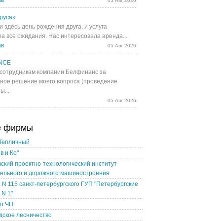
ав
05 Авг 2026
руса»
 здесь день рождения друга, и услуга
а все ожидания. Нас интересовала аренда...
ав
05 Авг 2026
NCE
сотрудникам компании Белфинанс за
ное решение моего вопроса (проведение
ы...
05 Авг 2026
е фирмы
Тепличный
в и Ко"
ский проектно-технологический институт
тельного и дорожного машиностроения
 N 115 санкт-петербургского ГУП "Петербургские
 N 1"
ко ЧП
дское лесничество