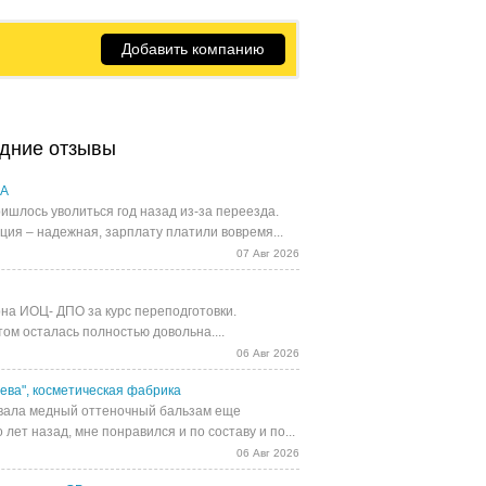
Добавить компанию
дние отзывы
UA
ишлось уволиться год назад из-за переезда.
ция – надежная, зарплату платили вовремя...
07 Авг 2026
на ИОЦ- ДПО за курс переподготовки.
том осталась полностью довольна....
06 Авг 2026
ева", косметическая фабрика
ала медный оттеночный бальзам еще
 лет назад, мне понравился и по составу и по...
06 Авг 2026