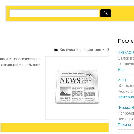
После
Количество просмотров: 359
PRO AQ
Самой пр
нала и телевизионного
Организа
елевизионной продукции
Яна
ИОЦ
благодар
Результа
Виктория
"Ирида-Н
Попробов
несколько
Полина