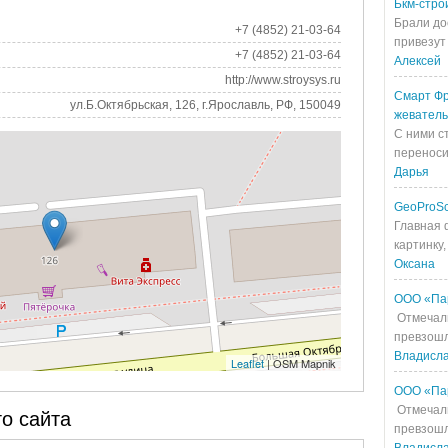
Бкм-стро
Брали до
+7 (4852) 21-03-64
привезут 
+7 (4852) 21-03-64
Алексей
http://www.stroysys.ru
Смарт Фр
ул.Б.Октябрьская, 126, г.Ярославль, РФ, 150049
жевател
С ними с
переносит
Дарья
GeoProS
Главная 
картинку,
Оксана
ООО «Па
Отмечали
превзошл
Владисл
Leaflet
| OSM Mapnik
ООО «Па
Отмечали
о сайта
превзошл