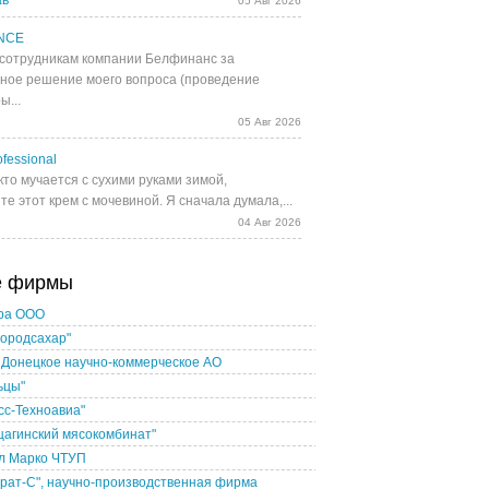
ав
05 Авг 2026
NCE
сотрудникам компании Белфинанс за
ное решение моего вопроса (проведение
ы...
05 Авг 2026
fessional
кто мучается с сухими руками зимой,
е этот крем с мочевиной. Я сначала думала,...
04 Авг 2026
е фирмы
ра ООО
ородсахар"
 Донецкое научно-коммерческое АО
ьцы"
сс-Техноавиа"
агинский мясокомбинат"
л Марко ЧТУП
рат-С", научно-производственная фирма