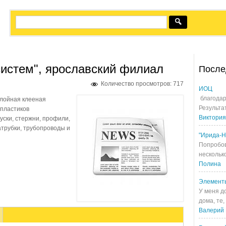
систем", ярославский филиал
После
Количество просмотров: 717
ИОЦ
благодар
лойная клееная
Результа
 пластиков
Виктория
уски, стержни, профили,
трубки, трубопроводы и
"Ирида-Н
Попробов
несколько
Полина
Элемент
У меня д
дома, те,
Валерий 