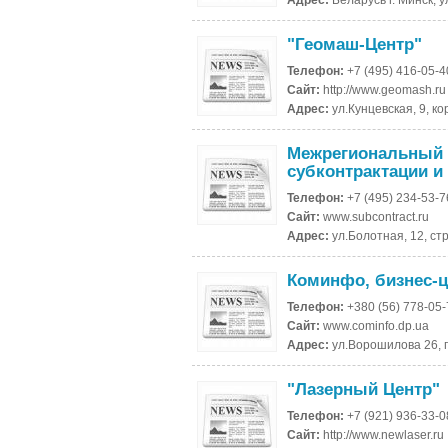
Адрес:
Беларусь г. Минск, 
"Геомаш-Центр"
Телефон:
+7 (495) 416-05-4
Сайт:
http://www.geomash.ru
Адрес:
ул.Кунцевская, 9, ко
Межрегиональный
субконтрактации и
Телефон:
+7 (495) 234-53-7
Сайт:
www.subcontract.ru
Адрес:
ул.Болотная, 12, стр
Коминфо, бизнес-
Телефон:
+380 (56) 778-05
Сайт:
www.cominfo.dp.ua
Адрес:
ул.Ворошилова 26, 
"Лазерный Центр"
Телефон:
+7 (921) 936-33-
Сайт:
http://www.newlaser.ru