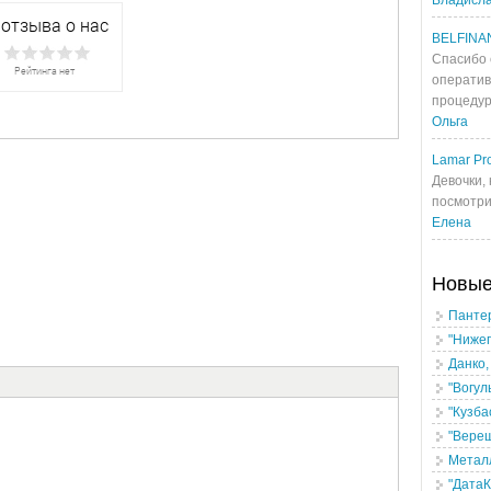
Владисл
BELFINA
Спасибо 
оператив
процедур
Ольга
Lamar Pro
Девочки, 
посмотрит
Елена
Новы
Панте
"Нижег
Данко,
"Вогул
"Кузба
"Верещ
Метал
"ДатаК