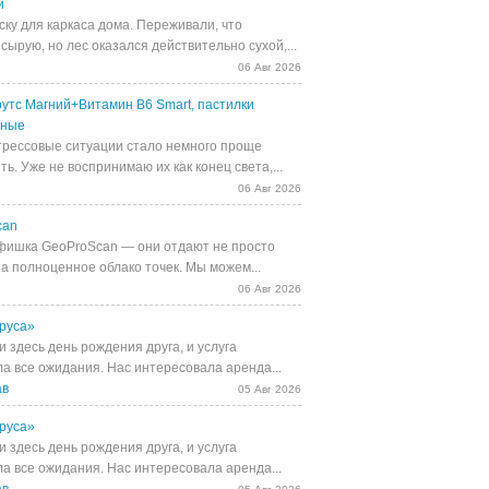
й
ску для каркаса дома. Переживали, что
сырую, но лес оказался действительно сухой,...
06 Авг 2026
утс Магний+Витамин В6 Smart, пастилки
ьные
трессовые ситуации стало немного проще
ь. Уже не воспринимаю их как конец света,...
06 Авг 2026
can
фишка GeoProScan — они отдают не просто
 а полноценное облако точек. Мы можем...
06 Авг 2026
руса»
 здесь день рождения друга, и услуга
а все ожидания. Нас интересовала аренда...
ав
05 Авг 2026
руса»
 здесь день рождения друга, и услуга
а все ожидания. Нас интересовала аренда...