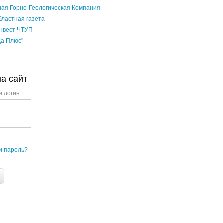
ая Горно-Геологическая Компания
бластная газета
нвест ЧТУП
да Плюс"
на сайт
и логин
и пароль?