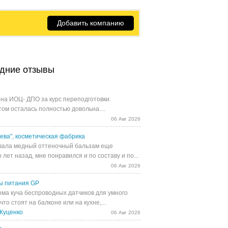
Добавить компанию
дние отзывы
на ИОЦ- ДПО за курс переподготовки.
том осталась полностью довольна....
06 Авг 2026
ева", косметическая фабрика
ала медный оттеночный бальзам еще
 лет назад, мне понравился и по составу и по...
06 Авг 2026
ы питания GP
ома куча беспроводных датчиков для умного
 что стоят на балконе или на кухне,...
Куценко
06 Авг 2026