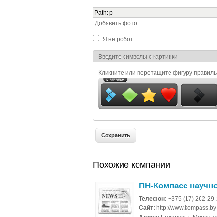
Path
:
p
Добавить фото
Я не робот
Я спамер
Введите символы с картинки
Кликните или перетащите фигуру правил
Похожие компании
ПН-Компасс научн
Телефон:
+375 (17) 262-29
Сайт:
http://www.kompass.by