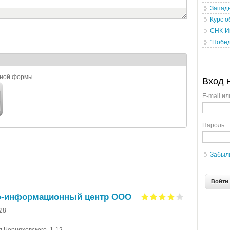
Западн
Курс о
СНК-И
"Побе
ьной формы.
Вход 
E-mail ил
Пароль
Забыл
о-информационный центр ООО
-28