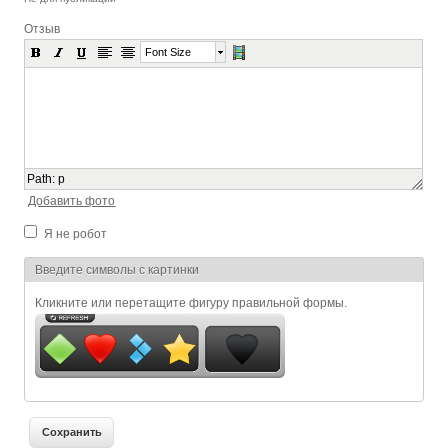
Отзыв
Font Size
Path
:
p
Добавить фото
Я не робот
Я спамер
Введите символы с картинки
Кликните или перетащите фигуру правильной формы.