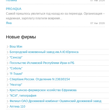
Полина
07 Авг 2026
PRO AQUA
Самой пришлось уволиться год назад из-за переезда. Организация –
надежная, зарплату платили вовремя...
Яна
07 Авг 2026
Новые фирмы
Вош Мэн
Богородский кожевенный завод им.А.Ю.Юргенса
"Сенсор"
Посольство Исламской Республики Иран в РБ
"Соболь"
"F-Travel"
Сбербанк России. Отделение N 2363/0154
"Незтор"
Крестьянско-фермерское хозяйство Ефремова
"КСИ", типография
Филиал ОАО Дрожжевой комбинат Ошмянский дрожжевой завод
Аптека 110