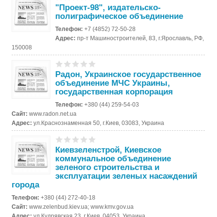
"Проект-98", издательско-
полиграфическое объединение
Телефон:
+7 (4852) 72-50-28
Адрес:
пр-т Машиностроителей, 83, г.Ярославль, РФ,
150008
Радон, Украинское государственное
объединение МЧС Украины,
государственная корпорация
Телефон:
+380 (44) 259-54-03
Сайт:
www.radon.net.ua
Адрес:
ул.Краснознаменная 50, г.Киев, 03083, Украина
Киевзеленстрой, Киевское
коммунальное объединение
зеленого строительства и
эксплуатации зеленых насаждений
города
Телефон:
+380 (44) 272-40-18
Сайт:
www.zelenbud.kiev.ua; www.kmv.gov.ua
Адрес:
ул.Кудрявская 23, г.Киев, 04053, Украина