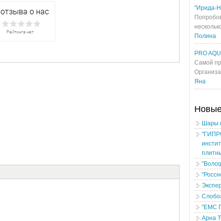
"Ирида-Н
Попробов
несколько
Полина
PRO AQ
Самой пр
Организа
Яна
Новы
Шары 
"ГИПР
инстит
плитн
"Волог
"Россн
Экспе
Слобо
"ЕМС 
Арна 