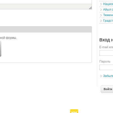
Нацио
Айыл 
Тюмен
Градст
ьной формы.
Вход 
E-mail ил
Пароль
Забыл