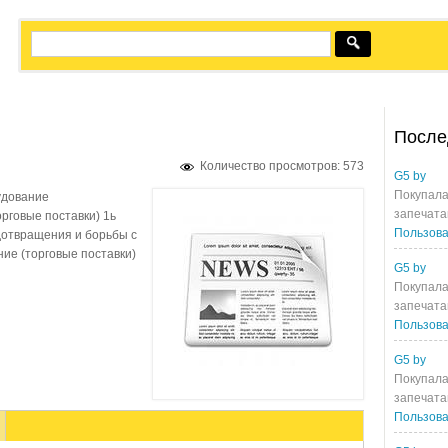
После
Количество просмотров: 573
G5 by
Покупала
удование
запечата
рговые поставки) 1ь
Пользова
дотвращения и борьбы с
ие (торговые поставки)
G5 by
Покупала
запечата
Пользова
G5 by
Покупала
запечата
Пользова