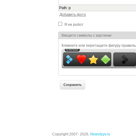
Path
:
p
Добавить фото
Я не робот
Я спамер
Введите символы с картинки
Кликните или перетащите фигуру правил
Copyright 2007- 2026,
Newotzyv.ru