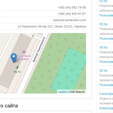
G5 by
Покупала
+380 (44) 592-74-00
запечата
+380 (44) 455-97-87
Пользова
www.bel-protection.com
G5 by
ул.Ушинского 28 оф.322, г.Киев, 03151, Украина
Покупала
запечата
Пользова
G5 by
Покупала
запечата
Пользова
G5 by
Покупала
запечата
Пользова
Leaflet
| OSM Mapnik
Санатори
Отдых в 
положите
о сайта
Алексан