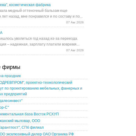
ева", косметическая фабрика
ала медный оттеночный бальзам еще
 лет назад, мне понравился и по составу и по...
07 Авг 2026
UA
ишлось уволиться год назад из-за переезда.
ция – надежная, зарплату платили вовремя...
07 Авг 2026
е фирмы
на праздник
ОДРЕВПРОМ", проектно-технологический
ут по проектированию мебельных, фанерных и
ых предприятий
далесинвест"
ор-С"
риментальная база Восток РСХУП
жанский мыловар, ООО
Гарантпост", СПб филиал
ТОО эксклюзивный дилер ОАО Органика РФ