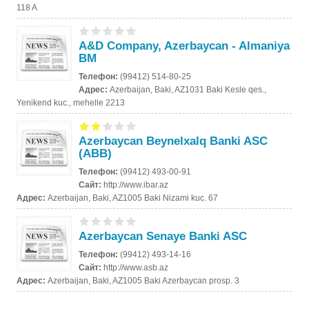
118 A
A&D Company, Azerbaycan - Almaniya
BM
Телефон:
(99412) 514-80-25
Адрес:
Azerbaijan, Baki, AZ1031 Baki Kesle qes.,
Yenikend kuc., mehelle 2213
Azerbaycan Beynelxalq Banki ASC
(ABB)
Телефон:
(99412) 493-00-91
Сайт:
http://www.ibar.az
Адрес:
Azerbaijan, Baki, AZ1005 Baki Nizami kuc. 67
Azerbaycan Senaye Banki ASC
Телефон:
(99412) 493-14-16
Сайт:
http://www.asb.az
Адрес:
Azerbaijan, Baki, AZ1005 Baki Azerbaycan prosp. 3