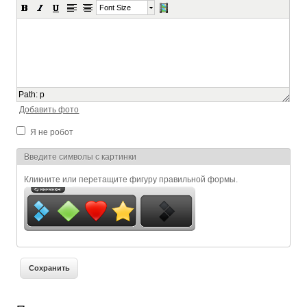
Font Size
Path
:
p
Добавить фото
Я не робот
Я спамер
Введите символы с картинки
Кликните или перетащите фигуру правильной формы.