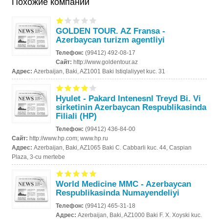
Похожие компании
GOLDEN TOUR. AZ Fransa -
Azerbaycan turizm agentliyi
Телефон:
(99412) 492-08-17
Сайт:
http://www.goldentour.az
Адрес:
Azerbaijan, Baki, AZ1001 Baki Istiqlaliyyet kuc. 31
Hyulet - Pakard Intenesnl Treyd Bi. Vi
sirketinin Azerbaycan Respublikasinda
Filiali (HP)
Телефон:
(99412) 436-84-00
Сайт:
http://www.hp.com; www.hp.ru
Адрес:
Azerbaijan, Baki, AZ1065 Baki C. Cabbarli kuc. 44, Caspian
Plaza, 3-cu mertebe
World Medicine MMC - Azerbaycan
Respublikasinda Numayendeliyi
Телефон:
(99412) 465-31-18
Адрес:
Azerbaijan, Baki, AZ1000 Baki F. X. Xoyski kuc.