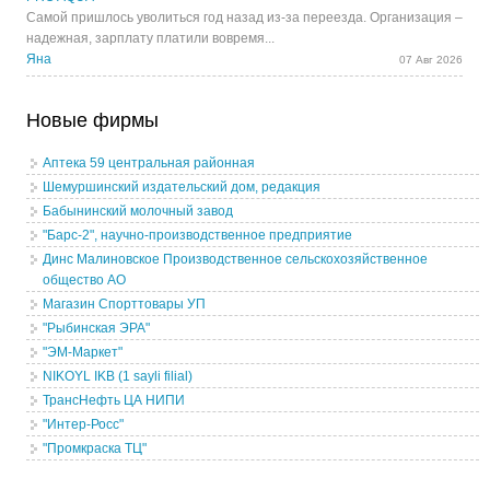
Самой пришлось уволиться год назад из-за переезда. Организация –
надежная, зарплату платили вовремя...
Яна
07 Авг 2026
Новые фирмы
Аптека 59 центральная районная
Шемуршинский издательский дом, редакция
Бабынинский молочный завод
"Барс-2", научно-производственное предприятие
Динс Малиновское Производственное сельскохозяйственное
общество АО
Магазин Спорттовары УП
"Рыбинская ЭРА"
"ЭМ-Маркет"
NIKOYL IKB (1 sayli filial)
ТрансНефть ЦА НИПИ
"Интер-Росс"
"Промкраска ТЦ"