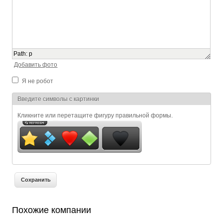
Path
:
p
Добавить фото
Я не робот
Я спамер
Введите символы с картинки
Кликните или перетащите фигуру правильной формы.
Похожие компании