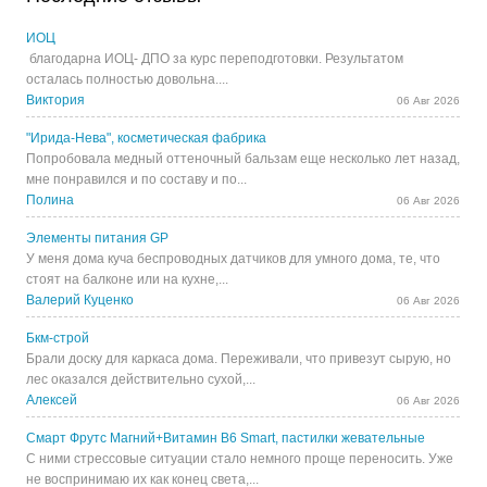
ИОЦ
благодарна ИОЦ- ДПО за курс переподготовки. Результатом
осталась полностью довольна....
Виктория
06 Авг 2026
"Ирида-Нева", косметическая фабрика
Попробовала медный оттеночный бальзам еще несколько лет назад,
мне понравился и по составу и по...
Полина
06 Авг 2026
Элементы питания GP
У меня дома куча беспроводных датчиков для умного дома, те, что
стоят на балконе или на кухне,...
Валерий Куценко
06 Авг 2026
Бкм-строй
Брали доску для каркаса дома. Переживали, что привезут сырую, но
лес оказался действительно сухой,...
Алексей
06 Авг 2026
Смарт Фрутс Магний+Витамин В6 Smart, пастилки жевательные
С ними стрессовые ситуации стало немного проще переносить. Уже
не воспринимаю их как конец света,...