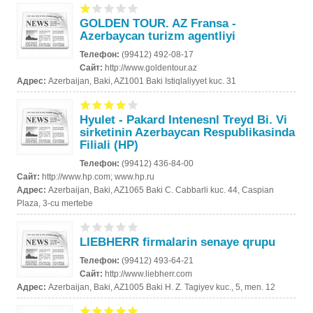
GOLDEN TOUR. AZ Fransa -
Azerbaycan turizm agentliyi
Телефон:
(99412) 492-08-17
Сайт:
http://www.goldentour.az
Адрес:
Azerbaijan, Baki, AZ1001 Baki Istiqlaliyyet kuc. 31
Hyulet - Pakard Intenesnl Treyd Bi. Vi
sirketinin Azerbaycan Respublikasinda
Filiali (HP)
Телефон:
(99412) 436-84-00
Сайт:
http://www.hp.com; www.hp.ru
Адрес:
Azerbaijan, Baki, AZ1065 Baki C. Cabbarli kuc. 44, Caspian
Plaza, 3-cu mertebe
LIEBHERR firmalarin senaye qrupu
Телефон:
(99412) 493-64-21
Сайт:
http://www.liebherr.com
Адрес:
Azerbaijan, Baki, AZ1005 Baki H. Z. Tagiyev kuc., 5, men. 12