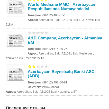
World Medicine MMC - Azerbaycan
Respublikasinda Numayendeliyi
Телефон:
(99412) 465-31-18
Адрес:
Azerbaijan, Baki, AZ1000 Baki F. X. Xoyski kuc.
118 A
A&D Company, Azerbaycan - Almaniya
BM
Телефон:
(99412) 514-80-25
Адрес:
Azerbaijan, Baki, AZ1031 Baki Kesle qes.,
Yenikend kuc., mehelle 2213
Azerbaycan Beynelxalq Banki ASC
(ABB)
Телефон:
(99412) 493-00-91
Сайт:
http://www.ibar.az
Адрес:
Azerbaijan, Baki, AZ1005 Baki Nizami kuc. 67
Последние отзывы