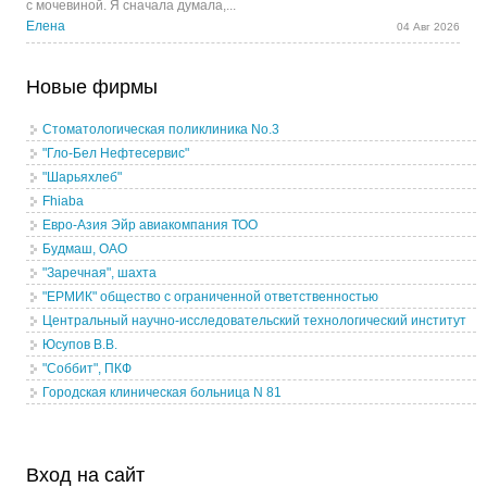
с мочевиной. Я сначала думала,...
Елена
04 Авг 2026
Новые фирмы
Стоматологическая поликлиника No.3
"Гло-Бел Нефтесервис"
"Шарьяхлеб"
Fhiaba
Евро-Азия Эйр авиакомпания ТОО
Будмаш, ОАО
"Заречная", шахта
"ЕРМИК" общество с ограниченной ответственностью
Центральный научно-исследовательский технологический институт
Юсупов В.В.
"Соббит", ПКФ
Городская клиническая больница N 81
Вход на сайт