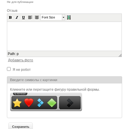
Не для публикации
Отзыв
Font Size
Path
:
p
Добавить фото
Я не робот
Я спамер
Введите символы с картинки
Кликните или перетащите фигуру правильной формы.