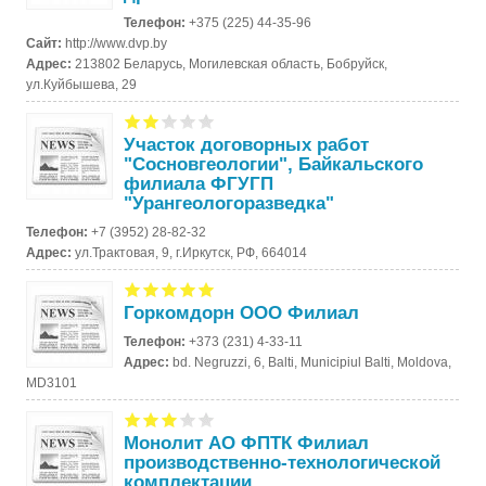
Телефон:
+375 (225) 44-35-96
Сайт:
http://www.dvp.by
Адрес:
213802 Беларусь, Могилевская область, Бобруйск,
ул.Куйбышева, 29
Участок договорных работ
"Сосновгеологии", Байкальского
филиала ФГУГП
"Урангеологоразведка"
Телефон:
+7 (3952) 28-82-32
Адрес:
ул.Трактовая, 9, г.Иркутск, РФ, 664014
Горкомдорн ООО Филиал
Телефон:
+373 (231) 4-33-11
Адрес:
bd. Negruzzi, 6, Balti, Municipiul Balti, Moldova,
MD3101
Монолит АО ФПТК Филиал
производственно-технологической
комплектации