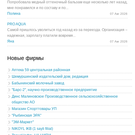
Попробовала медный оттеночный бальзам еще несколько лет назад,
мне понравился и по составу и по...
Полина
07 Авг 2026
PRO AQUA
Самой пришлось уволиться год назад из-за переезда. Организация –
надежная, зарплату платили вовремя...
Яна
07 Авг 2026
Новые фирмы
Аптека 59 центральная районная
Шемуршинский издательский дом, редакция
Бабынинский молочный завод
"Барс-2", научно-производственное предприятие
Динс Малиновское Производственное сельскохозяйственное
общество АО
Магазин Спорттовары УП
"Рыбинская ЭРА"
"ЭМ-Маркет"
NIKOYL IKB (1 sayli filial)