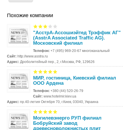
Похожие компании
"АсстрА-Ассошиэйтед Трэффик АГ"
(AsstrA Associated Traffic AG).
Московский филиал
Телефон:
+7 (495) 969-20-67 многоканальный
Сайт:
http://www.asstra.ru
Адрес:
Дроболитейный пер., 2, г.Москва, РФ, 129626
МИР, гостиница, Киевский филиал
ООО Ардена
Телефон:
+380 (44) 520-26-79
Сайт:
www.hotelmir.kiev.ua
Адрес:
пр.40-летия Октября 70, г.Киев, 03040, Украина
Могилевэнерго РУП филиал
Бобруйский завод
древесноволокнистых плит