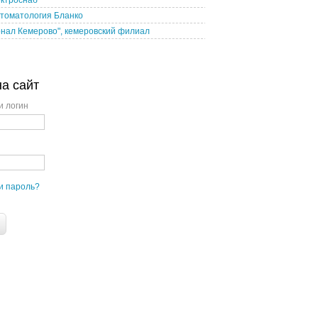
ктроснаб"
томатология Бланко
нал Кемерово", кемеровский филиал
на сайт
и логин
и пароль?