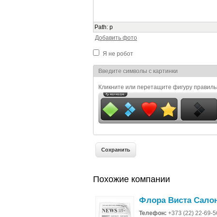
Path
:
p
Добавить фото
Я не робот
Я спамер
Введите символы с картинки
Кликните или перетащите фигуру правил
Похожие компании
Флора Виста Сало
Телефон:
+373 (22) 22-69-5