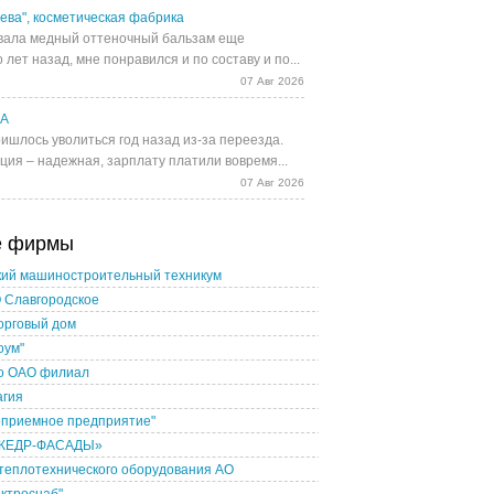
ева", косметическая фабрика
ала медный оттеночный бальзам еще
 лет назад, мне понравился и по составу и по...
07 Авг 2026
UA
ишлось уволиться год назад из-за переезда.
ция – надежная, зарплату платили вовремя...
07 Авг 2026
е фирмы
кий машиностроительный техникум
 Славгородское
торговый дом
оум"
о ОАО филиал
агия
оприемное предприятие"
КЕДР-ФАСАДЫ»
теплотехнического оборудования АО