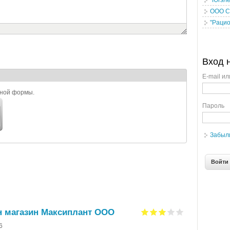
"Югэле
ООО С
"Рацио
Вход 
E-mail ил
ьной формы.
Пароль
Забыл
н магазин Максиплант ООО
6