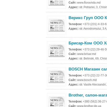
Сайт:
www.floravista.md
Адрес:
str. Petrariei, 3, Ch
Верикс Груп ООО К
Телефон:
+373 (231) 4-33-6
Адрес:
str. Aerodromului, 3 
Брисар-Ком ООО Х
Телефон:
+373 (22) 29-46-5
Сайт:
www.brisar.md
Адрес:
str. Belinski, 69, Ch
BOSCH Магазин са
Телефон:
+373 (22) 22-77-3
Сайт:
www.bosch.md
Адрес:
str. Vasile Alecsandr
Brother, салон-маг
Телефон:
+380 (562) 36-27
Сайт:
www.brother.dp.ua