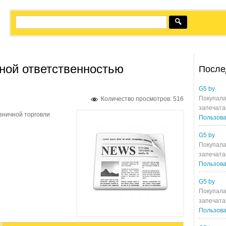
ной ответственностью
После
G5 by
Покупала
Количество просмотров: 516
запечата
зничной торговли
Пользова
G5 by
Покупала
запечата
Пользова
G5 by
Покупала
запечата
Пользова