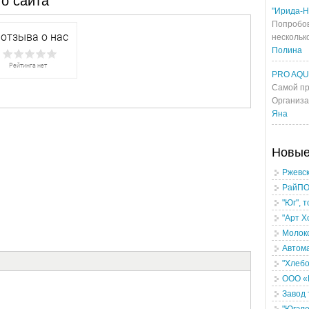
о сайта
"Ирида-Н
Попробов
несколько
Полина
PRO AQ
Самой пр
Организа
Яна
Новы
Ржевс
РайПО
"Юг", 
"Арт Х
Молок
Автом
"Хлеб
ООО «
Завод 