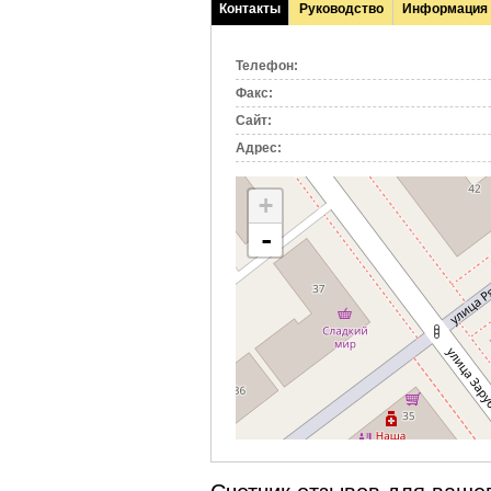
Контакты
Руководство
Информация
(активная
вкладка)
Телефон:
Факс:
Сайт:
Адрес:
+
-