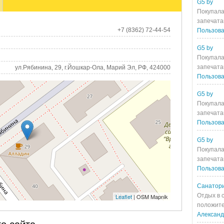
G5 by
Покупала
запечата
+7 (8362) 72-44-54
Пользова
G5 by
Покупала
запечата
ул.Рябинина, 29, г.Йошкар-Ола, Марий Эл, РФ, 424000
Пользова
G5 by
Покупала
запечата
Пользова
G5 by
Покупала
запечата
Пользова
Санатори
Отдых в 
Leaflet
| OSM Mapnik
положите
Алексан