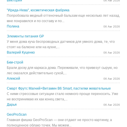
Виктория
06 Авг 2026
"Ирида-Нева", косметическая фабрика
Попробовала медный оттеночный бальзам еще несколько лет назад,
мне понравился и по составу и по...
Полина
06 Авг 2026
Элементы питания GP
У меня дома куча беспроводных датчиков для умного дома, те, что
стоят на балконе или на кухне,...
Валерий Куценко
06 Авг 2026
Бкм-строй
Брали доску для каркаса дома. Переживали, что привезут сырую, но
лес оказался действительно сухой,...
Алексей
06 Авг 2026
Смарт Фрутс Магний+Витамин В6 Smart, пастилки жевательные
С ними стрессовые ситуации стало немного проще переносить. Уже
не воспринимаю их как конец света,...
Дарья
06 Авг 2026
GeoProScan
Главная фишка GeoProScan — они отдают не просто картинку, а
полноценное облако точек. Мы можем...