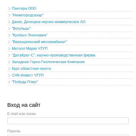
Пантера ООО
"Нижегородсахар"
Данко, Донецкое научно-коммерческое АО
"Вогульцы"
"Кузбасс-Техноавиа"
"Верещагинский мясокомбинат"
Металл Марко ЧТУП
"ДатаКрат-С", научно-производственная фирма
Западная Горно-Геологическая Компания
Курс областная газета
СНК-Инвест ЧТУП
"Победа Плюс"
Вход на сайт
E-mail или логин
Пароль