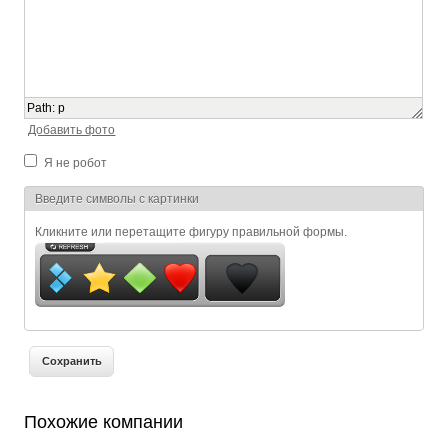
Path
:
p
Добавить фото
Я не робот
Я спамер
Введите символы с картинки
Кликните или перетащите фигуру правильной формы.
Похожие компании