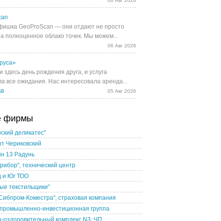
06 Авг 2026
can
фишка GeoProScan — они отдают не просто
 а полноценное облако точек. Мы можем...
06 Авг 2026
руса»
 здесь день рождения друга, и услуга
а все ожидания. Нас интересовала аренда...
ав
05 Авг 2026
е фирмы
ский деликатес"
т Чериковский
н 13 Радунь
рибор", технический центр
 и Юг ТОО
ые текстильщики"
Сибпром-Коместра", страховая компания
, промышленно-инвестиционная группа
-оздоровительный комплекс N3, ЧП