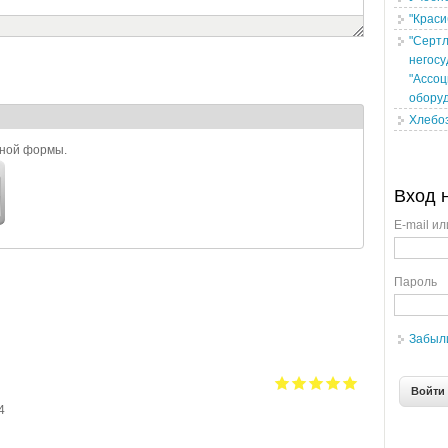
"Краси
"Сертл
негосу
"Ассоц
обору
Хлебо
ьной формы.
Вход 
E-mail ил
Пароль
Забыл
4