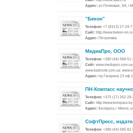
Сайт:
http://www.satex.ru
Адрес:
ул.Полковая, 3/4, г.
"Бекон"
Телефон:
+7 (8313) 27-24-7
Сайт:
http://www.bekon-nn.ru
Адрес:
Петряевка
МедиаПро, ООО
Телефон:
+380 (44) 568-51
Сайт:
www.mediapro.com.ua; 
www.kadrovik.com.ua; www.ec
Адрес:
пр.Гагарина 23 оф.1
ПН-Компасс научн
Телефон:
+375 (17) 262-29
Сайт:
http://www.kompass.by
Адрес:
Беларусь г. Минск, 
СофтПресс, издат
Телефон:
+380 (44) 585-82