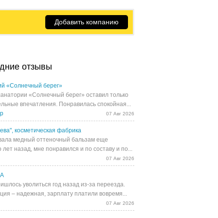
Добавить компанию
дние отзывы
й «Солнечный берег»
санатории «Солнечный берег» оставил только
льные впечатления. Понравилась спокойная...
др
07 Авг 2026
ева", косметическая фабрика
ала медный оттеночный бальзам еще
 лет назад, мне понравился и по составу и по...
07 Авг 2026
UA
ишлось уволиться год назад из-за переезда.
ция – надежная, зарплату платили вовремя...
07 Авг 2026