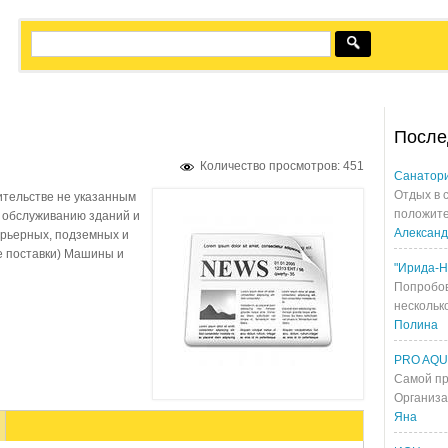
После
Количество просмотров: 451
Санатори
Отдых в 
ительстве не указанным
положите
у обслуживанию зданий и
Алексан
рьерных, подземных и
е поставки) Машины и
"Ирида-Н
Попробов
несколько
Полина
PRO AQ
Самой пр
Организа
Яна