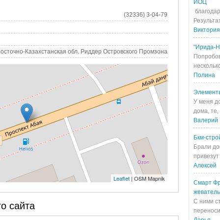
ИОЦ
благодар
(32336) 3-04-79
Результа
Виктория
"Ирида-Н
Восточно-Казахстанская обл. Риддер Островского Промзона
Попробов
несколько
Полина
Элемент
У меня д
дома, те,
Валерий 
Бкм-стро
Брали до
привезут 
Алексей
Leaflet
| OSM Mapnik
Смарт Фр
жевател
С ними с
о сайта
переносит