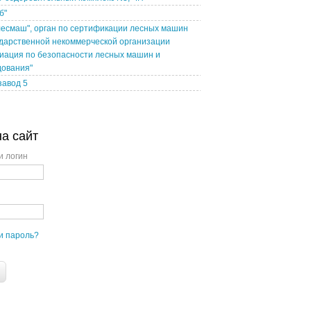
б"
есмаш", орган по сертификации лесных машин
дарственной некоммерческой организации
иация по безопасности лесных машин и
дования"
завод 5
на сайт
и логин
и пароль?