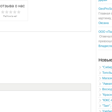
Дарья
GeoProS
Главная 
картинку,
Оксана
ООО «Па
Отмечали
превзошл
Владисл
Новы
"Сибир
Топсбы
Магази
"Авиап
Восход
"Красн
"ЮКС-
"Такт"
Учебно