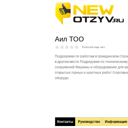
Аил ТОО
Голосов еще нет
Подрядчики по работам в гражданском стро
в другом месте Подрядчики по техническом
сооружений Машины и оборудование для ка
открытых горных и шахтных работ (торговы
оборудо
Контакты
Руководство
Информация
(активная