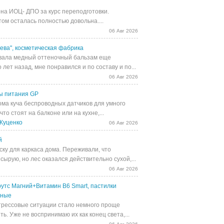
на ИОЦ- ДПО за курс переподготовки.
том осталась полностью довольна....
06 Авг 2026
ева", косметическая фабрика
ала медный оттеночный бальзам еще
 лет назад, мне понравился и по составу и по...
06 Авг 2026
ы питания GP
ома куча беспроводных датчиков для умного
 что стоят на балконе или на кухне,...
Куценко
06 Авг 2026
й
ску для каркаса дома. Переживали, что
сырую, но лес оказался действительно сухой,...
06 Авг 2026
утс Магний+Витамин В6 Smart, пастилки
ьные
трессовые ситуации стало немного проще
ь. Уже не воспринимаю их как конец света,...