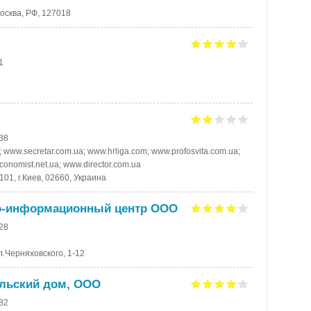
Москва, РФ, 127018
1
-38
www.secretar.com.ua; www.hrliga.com; www.profosvita.com.ua;
onomist.net.ua; www.director.com.ua
101, г.Киев, 02660, Украина
о-информационный центр ООО
-28
ул.Черняховского, 1-12
ельский дом, ООО
-82