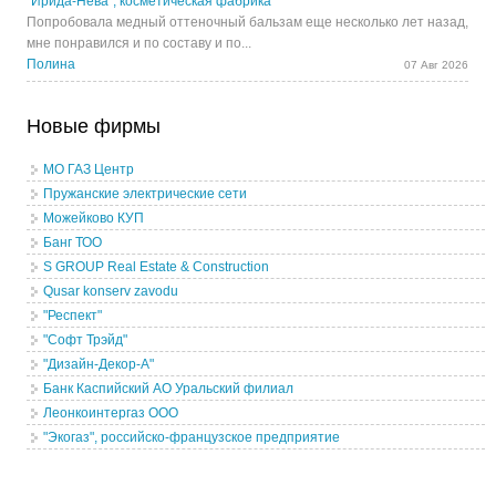
"Ирида-Нева", косметическая фабрика
Попробовала медный оттеночный бальзам еще несколько лет назад,
мне понравился и по составу и по...
Полина
07 Авг 2026
Новые фирмы
МО ГАЗ Центр
Пружанские электрические сети
Можейково КУП
Банг ТОО
S GROUP Real Estate & Construction
Qusar konserv zavodu
"Респект"
"Софт Трэйд"
"Дизайн-Декор-А"
Банк Каспийский АО Уральский филиал
Леонкоинтергаз ООО
"Экогаз", российско-французское предприятие