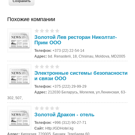
Похожие компании
Золотой Лев ресторан Николтат-
Прим ООО
Телефон:
+373 (22) 22-54-14
Адрес:
bd. Renasterii, 18, Chisinau, Moldova, MD2005
Электронные системы безопасности
и связи ООО
Телефон:
+375 (222) 29-99-29
Адрес:
212030 Беларусь, Могилев, ул.Ленинская, 63-
302, 507,
Золотой Дракон - отель
Телефон:
+996 (312) 90-27-71
Сайт:
Http://GDHotel.kg
Адрес:
Киргизия, 720005, Бишкек, Элебаева 60