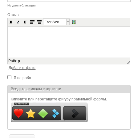
Не для публикации
Отзыв
Font Size
Path
:
p
Добавить фото
Я не робот
Я спамер
Введите символы с картинки
Кликните или перетащите фигуру правильной формы.