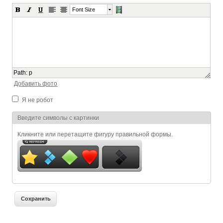
Font Size
Path
:
p
Добавить фото
Я не робот
Я спамер
Введите символы с картинки
Кликните или перетащите фигуру правильной формы.