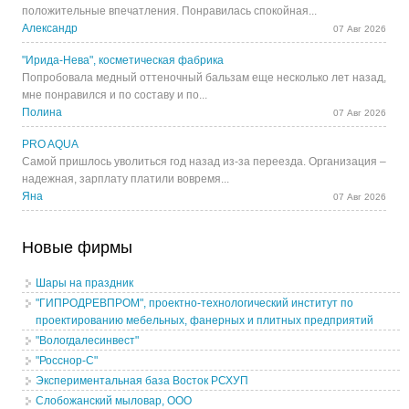
положительные впечатления. Понравилась спокойная...
Александр
07 Авг 2026
"Ирида-Нева", косметическая фабрика
Попробовала медный оттеночный бальзам еще несколько лет назад,
мне понравился и по составу и по...
Полина
07 Авг 2026
PRO AQUA
Самой пришлось уволиться год назад из-за переезда. Организация –
надежная, зарплату платили вовремя...
Яна
07 Авг 2026
Новые фирмы
Шары на праздник
"ГИПРОДРЕВПРОМ", проектно-технологический институт по
проектированию мебельных, фанерных и плитных предприятий
"Вологдалесинвест"
"Росснор-С"
Экспериментальная база Восток РСХУП
Слобожанский мыловар, ООО