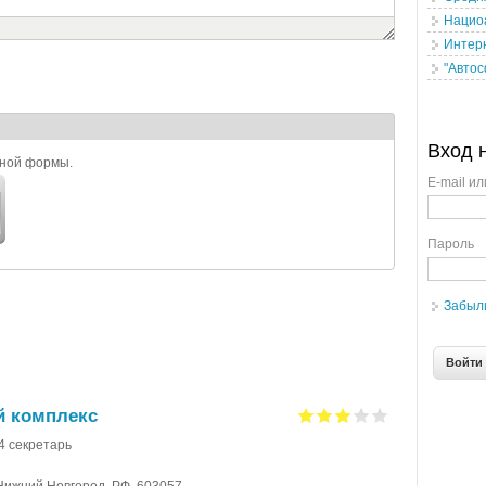
Нацио
Интер
"Авто
Вход 
ьной формы.
E-mail ил
Пароль
Забыл
й комплекс
94 секретарь