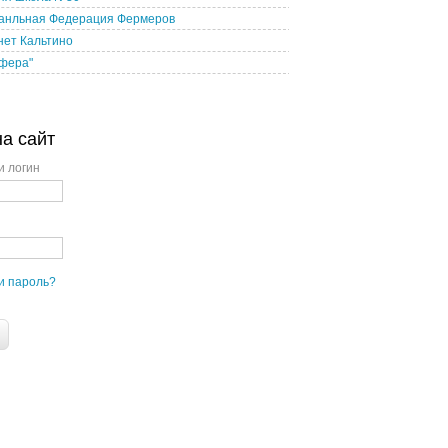
анльная Федерация Фермеров
нет Кальтино
сфера"
на сайт
и логин
и пароль?