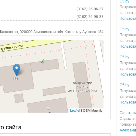
G5 by
Покупала
(3162) 26-96-37
запечата
(3162) 26-96-37
Пользова
G5 by
Казахстан, 020000 Акмолинская обл. Кокшетау Ауэзова 184
Покупала
запечата
Пользова
G5 by
Покупала
запечата
Пользова
G5 by
Покупала
запечата
Пользова
Leaflet
| OSM Mapnik
Санатори
Отдых в 
положите
о сайта
Алексан