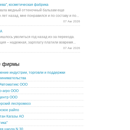
ева", косметическая фабрика
ала медный оттеночный бальзам еще
 лет назад, мне понравился и по составу и по...
07 Авг 2026
UA
ишлось уволиться год назад из-за переезда.
ция – надежная, зарплату платили вовремя...
07 Авг 2026
е фирмы
ение индустрии, торговли и поддержки
ринимательства
-Автоматикс ООО
р-агро ООО
центр ООО
ерский леспромхоз
нское райпо
тан Кагазы АО
тика"
яя школа N 30