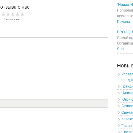
"Ирида-Н
Попробов
несколько
Полина
PRO AQ
Самой пр
Организа
Яна
Новы
Управл
предп
Гранд
Чинма
Юкон-
Белоз
Свечи
Казакс
"Галак
Средн