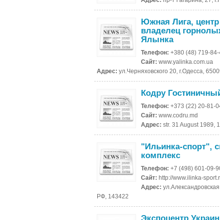
Адрес:
пр-т Гагарина, 27, 
Южная Лига, центр
владелец горнолыж
Ялынка
Телефон:
+380 (48) 719-84
Сайт:
www.yalinka.com.ua
Адрес:
ул.Черняховского 20, г.Одесса, 650
Кодру Гостиничны
Телефон:
+373 (22) 20-81-0
Сайт:
www.codru.md
Адрес:
str. 31 August 1989,
"Ильинка-спорт", 
комплекс
Телефон:
+7 (498) 601-09-
Сайт:
http://www.ilinka-sport.
Адрес:
ул.Александровская,
РФ, 143422
Экспоцентр Украи