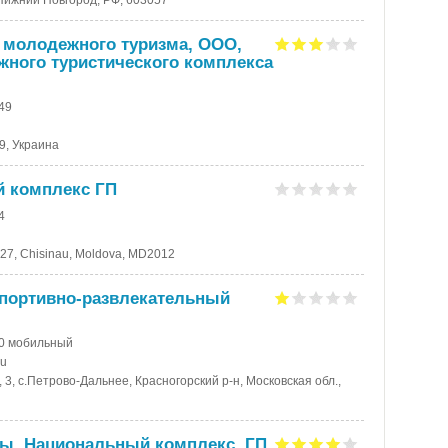
г.Нижний Новгород, РФ, 603057
 молодежного туризма, ООО,
ного туристического комплекса
-49
09, Украина
й комплекс ГП
4
 127, Chisinau, Moldova, MD2012
спортивно-развлекательный
90 мобильный
ru
 3, с.Петрово-Дальнее, Красногорский р-н, Московская обл.,
ны, Национальный комплекс, ГП