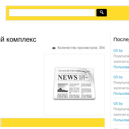
й комплекс
После
Количество просмотров: 394
G5 by
Покупала
запечата
Пользова
G5 by
Покупала
запечата
Пользова
G5 by
Покупала
запечата
Пользова