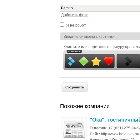
Path
:
p
Добавить фото
Я не робот
Я спамер
Введите символы с картинки
Кликните или перетащите фигуру правил
Похожие компании
"Ока", гостиничны
Телефон:
+7 (831) 275-94-
Сайт:
http://www.hoteloka.ru/