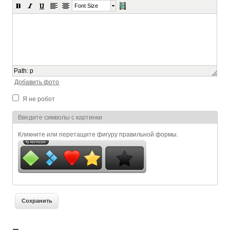
Font Size
Path
:
p
Добавить фото
Я не робот
Я спамер
Введите символы с картинки
Кликните или перетащите фигуру правильной формы.