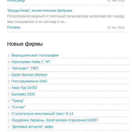
Александр
07 Авг 2026
"Ирида-Нева", косметическая фабрика
Попробовала медный оттеночный бальзам еще несколько лет назад,
мне понравился и по составу и по...
Полина
07 Авг 2026
Новые фирмы
Верещагинская типография
Агросервис Нива-7, ЧП
"Автосвет", ПКП
Qadin Bohran Merkezi
Поставымебель ОАО
Аэро-Тур ОсОО
Балимез ООО
"Гранд"
"Сотэкс"
Строительно-монтажный трест N 14
Ощадбанк Украины, Казатинское отделение N2887
"Деловые встречи", кафе