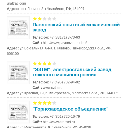
uraltrac.com
Адрес:
пр-т Ленина, 3, г.Челябинск, РФ, 454007
Павловский опытный механический
завод
Телефон:
+7 (83171) 3-73-63
Сайт:
http://www.pavomz.narod.ru/
Адрес:
ул.Вокзальная, 64-а, г.Павлово, Нижегородская обл., РФ,
606100
"ЭЗТМ", электростальский завод
тяжелого машиностроения
Телефон:
+7 (495) 702-94-02
Сайт:
www.eztm.ru
Адрес:
ул.Красная, 19, г.Электросталь, Московская обл., РФ, 144005
"Горнозаводское объединение"
Телефон:
+7 (351) 720-16-79
Сайт:
http://www.drossel.ru
Адрес:
ул.Монтажников, 9, г.Челябинск, РФ, 454038