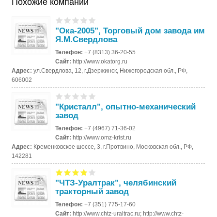
Похожие компании
"Ока-2005", Торговый дом завода им
Я.М.Свердлова
Телефон:
+7 (8313) 36-20-55
Сайт:
http://www.okatorg.ru
Адрес:
ул.Свердлова, 12, г.Дзержинск, Нижегородская обл., РФ,
606002
"Кристалл", опытно-механический
завод
Телефон:
+7 (4967) 71-36-02
Сайт:
http://www.omz-krist.ru
Адрес:
Кременковское шоссе, 3, г.Протвино, Московская обл., РФ,
142281
"ЧТЗ-Уралтрак", челябинский
тракторный завод
Телефон:
+7 (351) 775-17-60
Сайт:
http://www.chtz-uraltrac.ru; http://www.chtz-