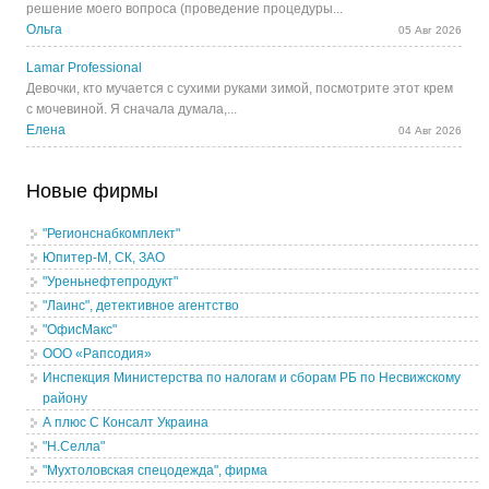
решение моего вопроса (проведение процедуры...
Ольга
05 Авг 2026
Lamar Professional
Девочки, кто мучается с сухими руками зимой, посмотрите этот крем
с мочевиной. Я сначала думала,...
Елена
04 Авг 2026
Новые фирмы
"Регионснабкомплект"
Юпитер-М, СК, ЗАО
"Уреньнефтепродукт"
"Лаинс", детективное агентство
"ОфисМакс"
ООО «Рапсодия»
Инспекция Министерства по налогам и сборам РБ по Несвижскому
району
А плюс С Консалт Украина
"Н.Селла"
"Мухтоловская спецодежда", фирма