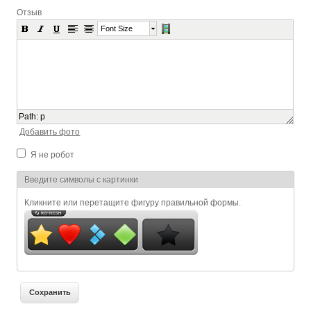
Отзыв
Font Size
Path
:
p
Добавить фото
Я не робот
Я спамер
Введите символы с картинки
Кликните или перетащите фигуру правильной формы.