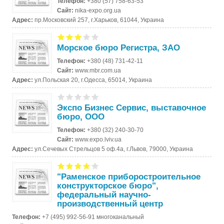
Телефон:
+380 (57) 758-63-53
Сайт:
nika-expo.org.ua
Адрес:
пр.Московский 257, г.Харьков, 61044, Украина
Морское бюро Регистра, ЗАО
Телефон:
+380 (48) 731-42-11
Сайт:
www.mbr.com.ua
Адрес:
ул.Польская 20, г.Одесса, 65014, Украина
Экспо Бизнес Сервис, выставочное
бюро, ООО
Телефон:
+380 (32) 240-30-70
Сайт:
www.expo.lviv.ua
Адрес:
ул.Сечевых Стрельцов 5 оф.4а, г.Львов, 79000, Украина
"Раменское приборостроительное
конструкторское бюро",
федеральный научно-
производственный центр
Телефон:
+7 (495) 992-56-91 многоканальный