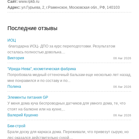
Сайт:
www.rpkb.ru
Адрес:
ул.Гурьева, 2, г.Раменское, Московская обл., РФ, 140103
Последние отзывы
ИОЦ
благодарна ИОЦ- ДПО за курс переподготовки. Результатом
осталась полностью довольна....
Виктория
06 Авг 2026
"Ирида-Нева", косметическая фабрика
Попробовала медный оттеночный бальзам еще несколько лет назад,
мне понравился и по составу и по...
Полина
06 Авг 2026
Элементы питания GP
У меня дома куча беспроводных датчиков для умного дома, те, что
стоят на балконе или на кухне,...
Валерий Куценко
06 Авг 2026
Бкм-строй
Брали доску для каркаса дома. Переживали, что привезут сырую, но
лес оказался действительно сухой,...