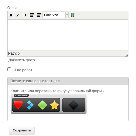
Отзыв
Font Size
Path
:
p
Добавить фото
Я не робот
Я спамер
Введите символы с картинки
Кликните или перетащите фигуру правильной формы.