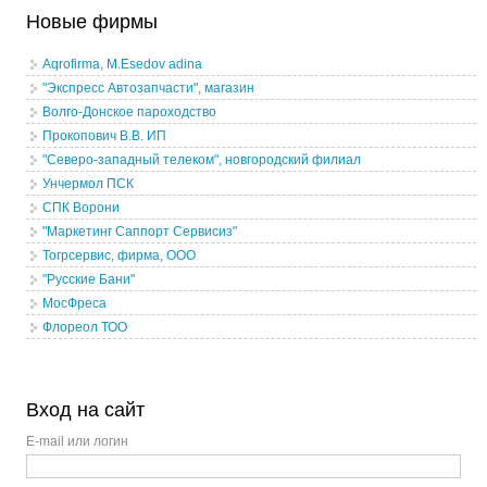
Новые фирмы
Aqrofirma, M.Esedov adina
"Экспресс Автозапчасти", магазин
Волго-Донское пароходство
Прокопович В.В. ИП
"Северо-западный телеком", новгородский филиал
Унчермол ПСК
СПК Ворони
"Маркетинг Саппорт Сервисиз"
Тогрсервис, фирма, ООО
"Русские Бани"
МосФреса
Флореол ТОО
Вход на сайт
E-mail или логин