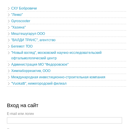
СХУ Бобровичи
"Лекко"
Gyroscooter
"Хазина"
Мештешугарул ООО
"ВАЛДИ ТРАНС", агентство
Бегемот ТОО
"Новый взгляд", московский научно-исследовательский
офтальмологический центр
Администрация МО "Федоровское"
Химлаборреактив, ООО
Международная инвестиционно-строительная компания
"Vuokatti", нижегородский филиал
Вход на сайт
E-mail или логин