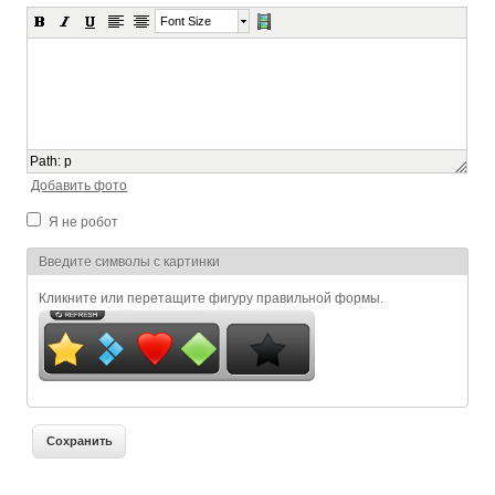
Font Size
Path
:
p
Добавить фото
Я не робот
Я спамер
Введите символы с картинки
Кликните или перетащите фигуру правильной формы.